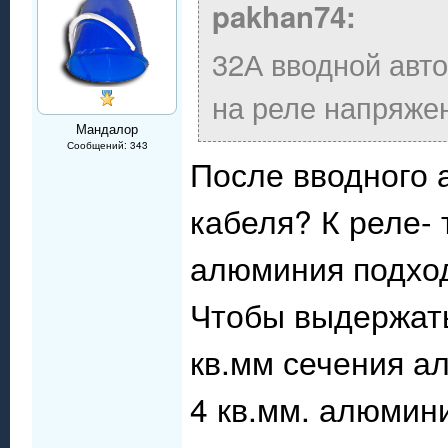
pakhan74:
32А вводной авто
на реле напряже
Мандалор
Сообщений: 343
После вводного а
кабеля? К реле-
алюминия подхо
Чтобы выдержать 
кв.мм сечения а
4 кв.мм. алюмини