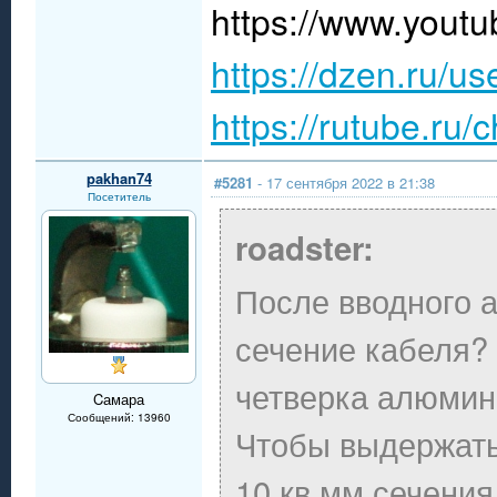
https://www.you
https://dzen.ru/u
https://rutube.ru
pakhan74
#5281
- 17 сентября 2022 в 21:38
Посетитель
roadster:
После вводного а
сечение кабеля? 
четверка алюмин
Cамара
Сообщений: 13960
Чтобы выдержать 
10 кв.мм сечени