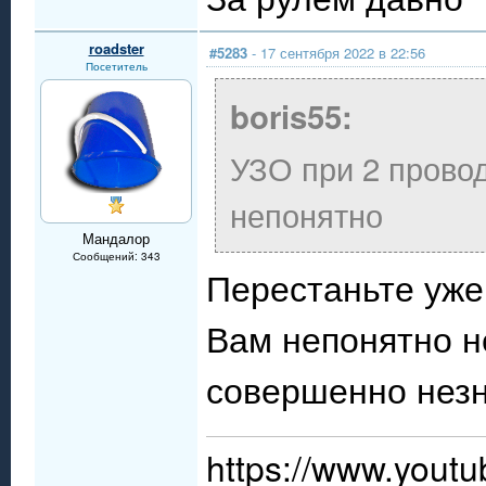
roadster
#5283
- 17 сентября 2022 в 22:56
Посетитель
boris55:
УЗО при 2 прово
непонятно
Мандалор
Сообщений: 343
Перестаньте уже
Вам непонятно не
совершенно незн
https://www.you