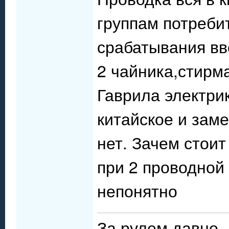
группам потреби
срабатывания вв
2 чайника,стирм
Гаврила электрик
китайское и зам
нет. Зачем стои
при 2 проводной
непонятно
За рулем давно