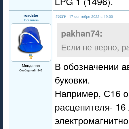
LPG 1 (1496).
roadster
#5279
- 17 сентября 2022 в 19:00
Посетитель
pakhan74:
Если не верно, р
В обозначении а
Мандалор
Сообщений: 343
буковки.
Например, С16 о
расцепителя- 16 
электромагнитно