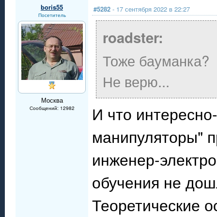
boris55
#5282
- 17 сентября 2022 в 22:27
Посетитель
roadster:
Тоже бауманка?
Не верю...
Москва
И что интересно-
Сообщений: 12982
манипуляторы" п
инженер-электром
обучения не дош
Теоретические о