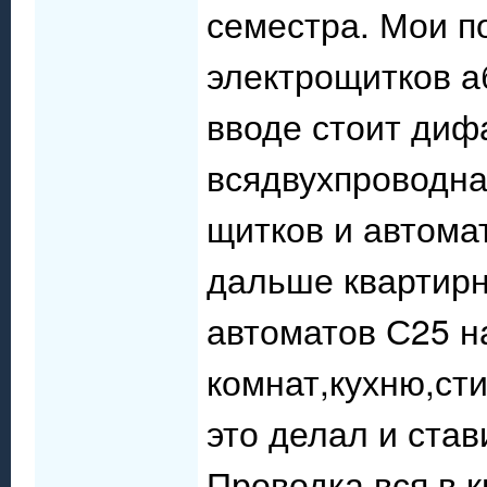
семестра. Мои п
электрощитков 
вводе стоит диф
всядвухпроводна
щитков и автомат
дальше квартирны
автоматов С25 н
комнат,кухню,ст
это делал и став
Проводка вся в к