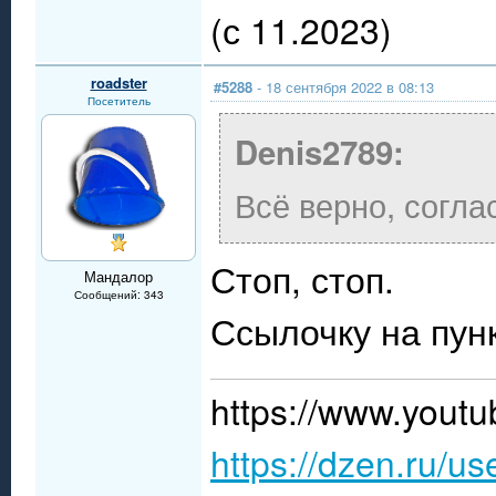
(с 11.2023)
roadster
#5288
- 18 сентября 2022 в 08:13
Посетитель
Denis2789:
Всё верно, согла
Стоп, стоп.
Мандалор
Сообщений: 343
Ссылочку на пунк
https://www.you
https://dzen.ru/u