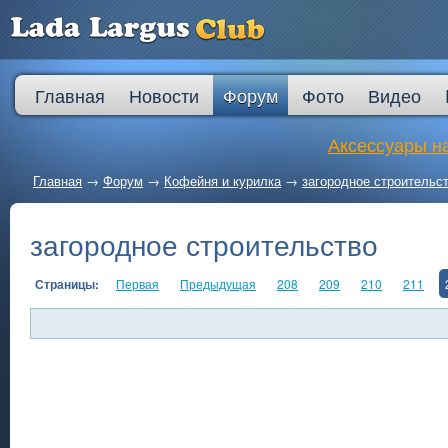
Главная
Новости
Форум
Фото
Видео
Аксессуары на
Главная
→
Форум
→
Кофейня и курилка
→
загородное строительс
загородное строительство
Страницы:
Первая
Предыдущая
208
209
210
211