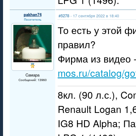
pakhan74
#5278
- 17 сентября 2022 в 18:40
Посетитель
То есть у этой 
правил?
Фирма из видео 
mos.ru/catalog/go
Cамара
Сообщений: 13960
8кл. (90 л.с.), C
Renault Logan 1,
IG8 HD Alpha; П