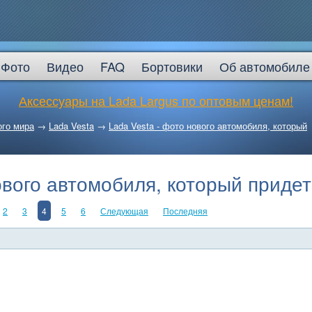
Фото
Видео
FAQ
Бортовики
Об автомобиле
Аксессуары на Lada Largus по оптовым ценам!
ого мира
→
Lada Vesta
→
Lada Vesta - фото нового автомобиля, который
ового автомобиля, который приде
2
3
4
5
6
Следующая
Последняя