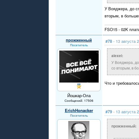
У Вояджера, до с
вторым, в больше
FSO15 - 02K плат
прожженный
#78
- 13 августа 2
Посетитель
alexei:
У Вояджера, до
со вторым, в б
Что и требовалос
Йошкар-Ола
Сообщений: 17506
ErichHonacker
#79
- 13 августа 2
Посетитель
прожженный: