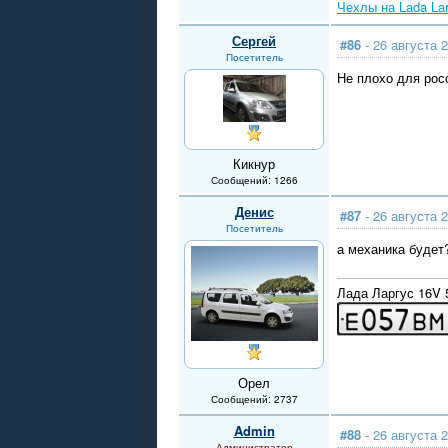
Чехлы на Lada La
Сергей
#86
- 26 августа 2
Посетитель
Не плохо для рос
Кикнур
Сообщений: 1266
Денис
#87
- 26 августа 2
Посетитель
а механика будет
Лада Ларгус 16V
Орел
Сообщений: 2737
Admin
#88
- 26 августа 2
Администратор