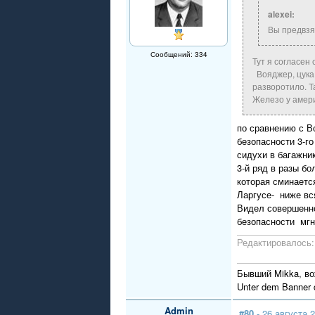
alexei:
Вы предвзят
Сообщений: 334
Тут я согласен 
Вояджер, цука,
разворотило. Т
Железо у амер
по сравнению с В
безопасности 3-г
сидухи в багажник
3-й ряд в разы бо
которая сминаетс
Ларгусе- ниже вс
Видел совершенно
безопасности мгн
Редактировалось: 
Бывший Mikka, вож
Unter dem Banner d
Admin
#80
- 26 августа 2