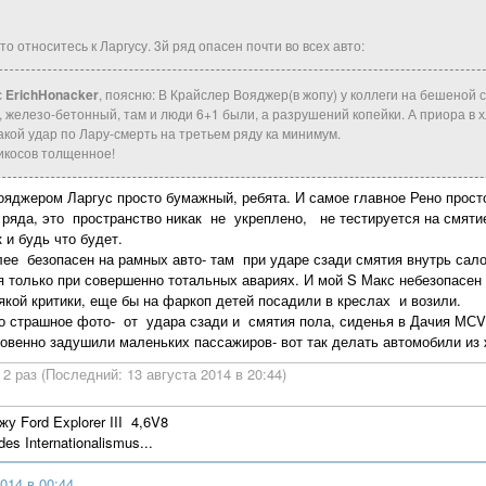
о относитесь к Ларгусу. 3й ряд опасен почти во всех авто:
с
ErichHonacker
, поясню: В Крайслер Вояджер(в жопу) у коллеги на бешеной
 железо-бетонный, там и люди 6+1 были, а разрушений копейки. А приора в 
акой удар по Лару-смерть на третьем ряду ка минимум.
икосов толщенное!
ояджером Ларгус просто бумажный, ребята. И самое главное Рено прост
о ряда, это пространство никак не укреплено, не тестируется на смяти
 и будь что будет.
лее безопасен на рамных авто- там при ударе сзади смятия внутрь сало
я только при совершенно тотальных авариях. И мой S Макс небезопасен н
якой критики, еще бы на фаркоп детей посадили в креслах и возили.
 страшное фото- от удара сзади и смятия пола, сиденья в Дачия МСV
овенно задушили маленьких пассажиров- вот так делать автомобили из 
2 раз (Последний: 13 августа 2014 в 20:44)
у Ford Explorer III 4,6V8
es Internationalismus...
014 в 00:44