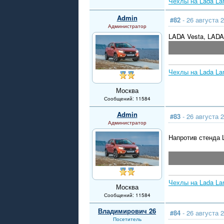
Чехлы на Lada La
Admin
#82
- 26 августа 2
Администратор
LADA Vesta, LADA
Чехлы на Lada La
Москва
Сообщений: 11584
Admin
#83
- 26 августа 2
Администратор
Напротив стенда 
Чехлы на Lada La
Москва
Сообщений: 11584
Владимирович 26
#84
- 26 августа 2
Посетитель