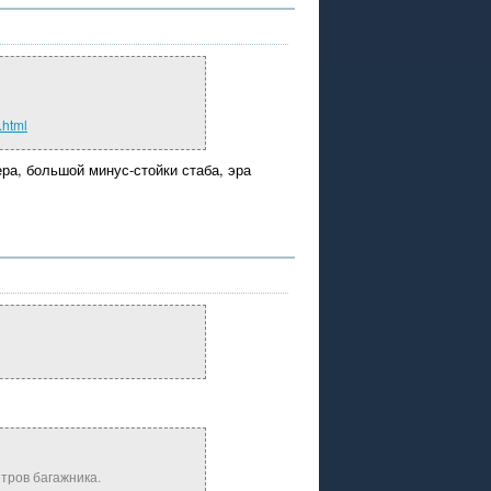
.html
ра, большой минус-стойки стаба, эра
етров багажника.