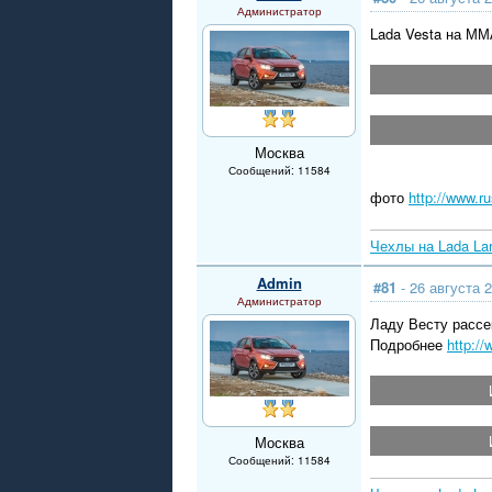
Администратор
Lada Vesta на ММ
Москва
Сообщений: 11584
фото
http://www.r
Чехлы на Lada La
Admin
#81
- 26 августа 2
Администратор
Ладу Весту рассе
Подробнее
http:/
Москва
Сообщений: 11584