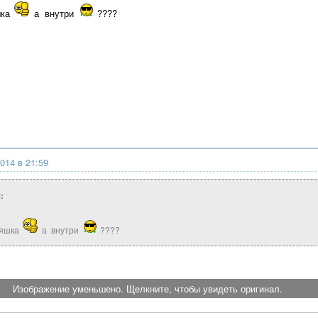
шка
а внутри
????
014 в 21:59
:
няшка
а внутри
????
Изображение уменьшено. Щелкните, чтобы увидеть оригинал.