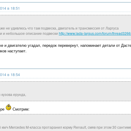
014 в 18:51
е не удивлюсь что там подвеска, двигатель и трансмиссия от Ларгуса
ки и небольшое описание подвески
http://www.lada-largus.com/forum/thread3266
ке и двигателю угадал, передок перевернут, напоминает детали от Дасте
ков наступает.
014 в 18:54
кузова ерунда,
ере
Смотрим:
4 км/ч Mercedes M-класса протаранил корму Renault, смяв при этом 30 сантим