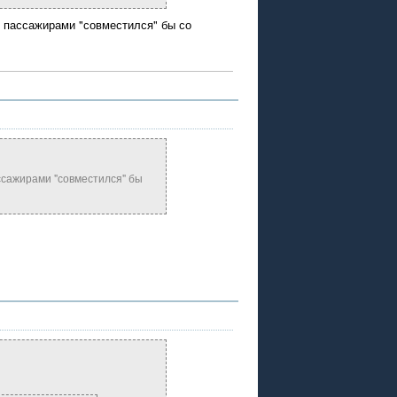
с пассажирами "совместился" бы со
ассажирами "совместился" бы