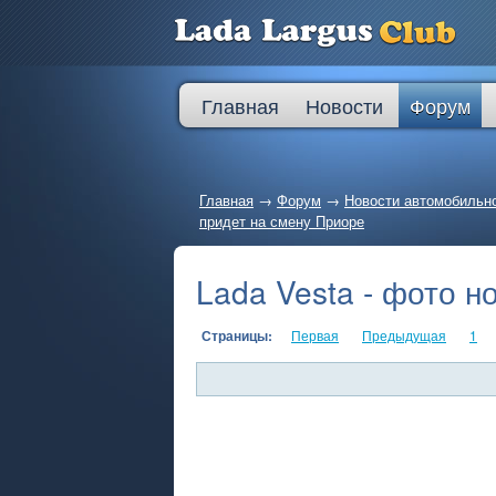
Главная
Новости
Форум
Главная
→
Форум
→
Новости автомобильн
придет на смену Приоре
Lada Vesta - фото н
Страницы:
Первая
Предыдущая
1