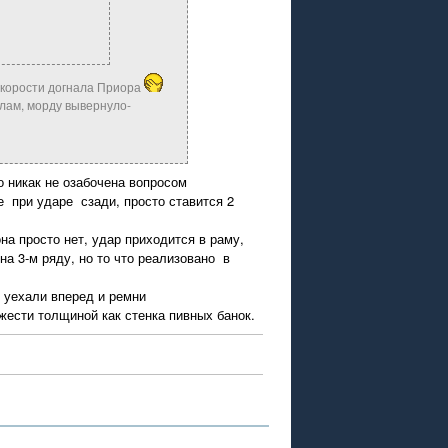
 скорости догнала Приора
хлам, морду вывернуло-
о никак не озабочена вопросом
е при ударе сзади, просто ставится 2
на просто нет, удар приходится в раму,
а 3-м ряду, но то что реализовано в
 уехали вперед и ремни
жести толщиной как стенка пивных банок.