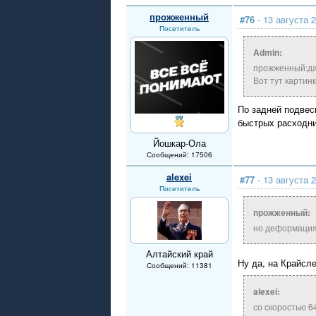
прожженный
#76
- 13 августа 2
Посетитель
Admin:
прожженный:даж
Вот тут картин
По задней подвес
быстрых расходни
Йошкар-Ола
Сообщений: 17506
alexei
#77
- 13 августа 2
Посетитель
прожженный:
но деформация 
Алтайский край
Ну да, на Крайсл
Сообщений: 11381
alexei:
со скоростью 6