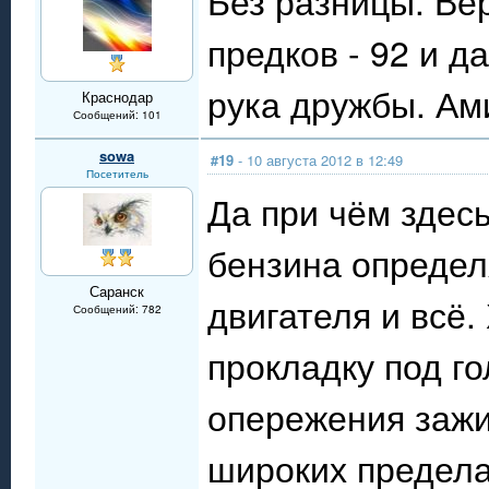
Без разницы. Вер
предков - 92 и д
рука дружбы. Ам
Краснодар
Сообщений: 101
sowa
#19
- 10 августа 2012 в 12:49
Посетитель
Да при чём здес
бензина определ
Саранск
двигателя и всё.
Сообщений: 782
прокладку под го
опережения зажи
широких пределах