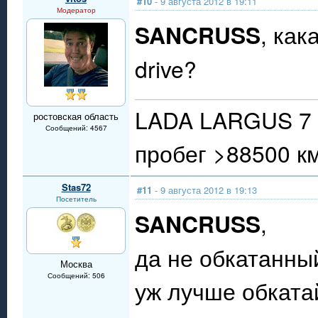
#10
- 9 августа 2012 в 19:11
Модератор
SANCRUSS
, как
drive?
LADA LARGUS 7 
ростовская область
Сообщений: 4567
пробег >88500 к
Stas72
#11
- 9 августа 2012 в 19:13
Посетитель
SANCRUSS
,
да не обкатанны
Москва
Сообщений: 506
уж лучше обката