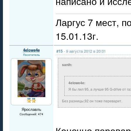
написано и иссл
Ларгус 7 мест, п
15.01.13г.
4elowe4e
#15
- 9 августа 2012 в 20:01
Посетитель
sanih:
4elowe4e:
Я бы лил 95, а лучше 95 G-drive от г
Без разницы,92 он тоже переварит.
Ярославль
Сообщений: 474
Конечно перевари