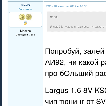
Stas72
#22
- 10 августа 2012 в 16:30
Посетитель
S150:
Я лью 95, ну хочу я так и все. Читал,кста
Москва
Сообщений: 506
Попробуй, залей
АИ92, ни какой р
про бОльший ра
Largus 1.6 8V KS
чип тюнинг от S