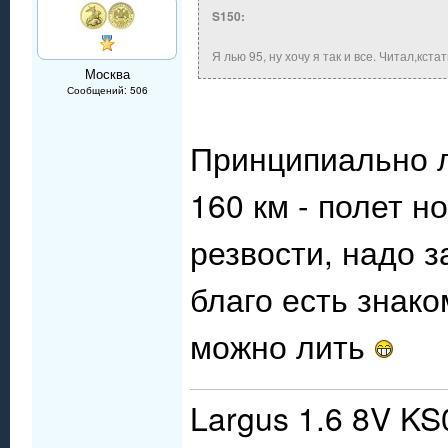
S150:
Я лью 95, ну хочу я так и все. Читал,кста
Москва
Сообщений: 506
Принципиально 
160 км - полет 
резвости, надо з
благо есть знако
можно лить
Largus 1.6 8V KS