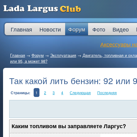
Главная
Новости
Форум
Фото
Видео
Аксессуары на
Главная
→
Форум
→
Эксплуатация
→
Двигатель, топливная и ох
или 95, а может 98?
Так какой лить бензин: 92 или 
Страницы:
1
2
3
4
Следующая
Последняя
Каким топливом вы заправляете Ларгус?