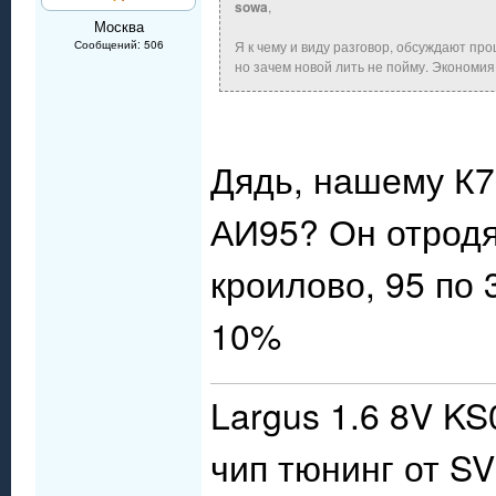
sowa
,
Москва
Сообщений: 506
Я к чему и виду разговор, обсуждают пр
но зачем новой лить не пойму. Экономия
Дядь, нашему К7
АИ95? Он отрод
кроилово, 95 по 3
10%
Largus 1.6 8V KS
чип тюнинг от S