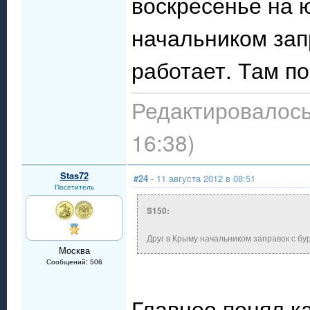
воскресенье на 
начальником зап
работает. Там п
Редактировалось:
16:38)
Stas72
#24
- 11 августа 2012 в 08:51
Посетитель
S150:
Друг в Крыму начальником заправок с бу
Москва
Сообщений: 506
Главное понял ка