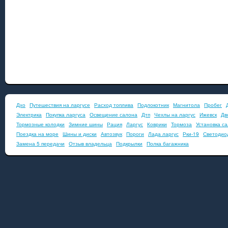
Дхо
Путешествия на ларгусе
Расход топлива
Подлокотник
Магнитола
Пробег
Электрика
Покупка ларгуса
Освещение салона
Дтп
Чехлы на ларгус
Ижевск
Дв
Тормозные колодки
Зимние шины
Рация
Ларгус
Коврики
Тормоза
Установка с
Поездка на море
Шины и диски
Автозвук
Пороги
Лада ларгус
Рки-19
Светодио
Замена 5 передачи
Отзыв владельца
Подкрылки
Полка багажника