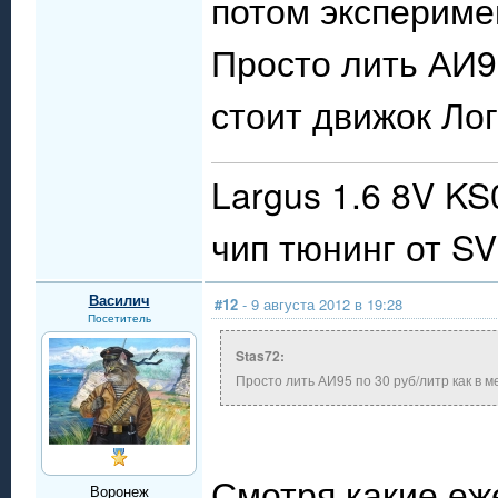
потом экспериме
Просто лить АИ95
стоит движок Лог
Largus 1.6 8V KS
чип тюнинг от S
Василич
#12
- 9 августа 2012 в 19:28
Посетитель
Stas72:
Просто лить АИ95 по 30 руб/литр как в ме
Смотря какие е
Воронеж