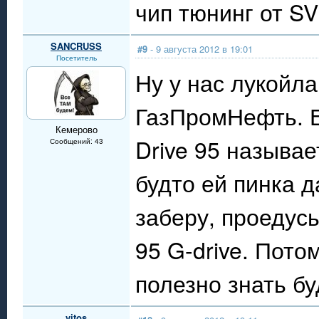
чип тюнинг от S
SANCRUSS
#9
- 9 августа 2012 в 19:01
Посетитель
Ну у нас лукойла
ГазПромНефть. Е
Кемерово
Drive 95 называе
Сообщений: 43
будто ей пинка д
заберу, проедусь
95 G-drive. Пото
полезно знать бу
vitos