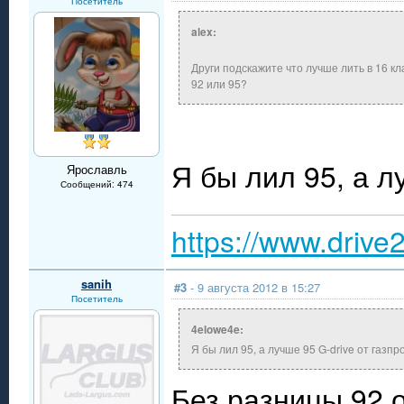
Посетитель
alex:
Други подскажите что лучше лить в 16 к
92 или 95?
Я бы лил 95, а л
Ярославль
Сообщений: 474
https://www.drive
sanih
#3
- 9 августа 2012 в 15:27
Посетитель
4elowe4e:
Я бы лил 95, а лучше 95 G-drive от газпр
Без разницы,92 