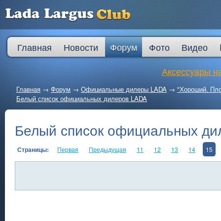
Главная
Новости
Форум
Фото
Видео
Аксессуары на
Главная
→
Форум
→
Официальные дилеры LADA
→
"Хороший. Пло
Белый список официальных дилеров LADA
Белый список официальных ди
Страницы:
Первая
Предыдущая
11
12
13
14
15