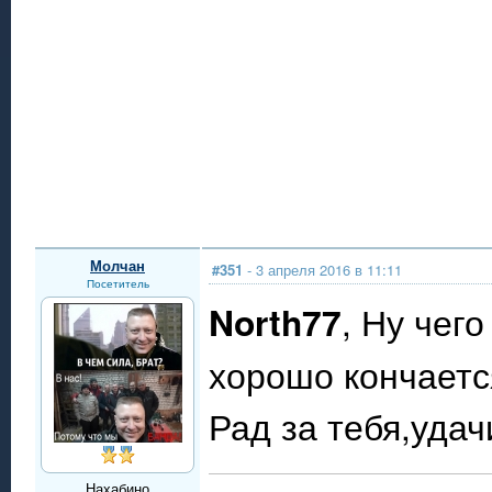
Молчан
#351
- 3 апреля 2016 в 11:11
Посетитель
North77
, Ну чег
хорошо кончается
Рад за тебя,удач
Нахабино