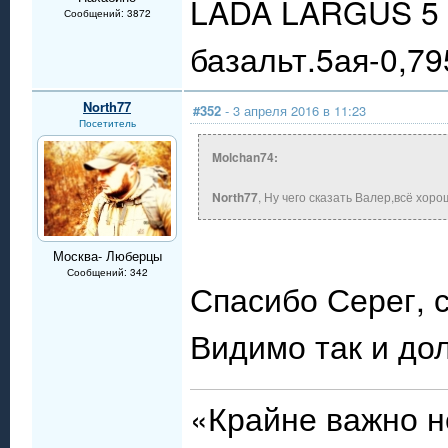
LADA LARGUS 5 
Сообщений: 3872
базальт.5ая-0,79
North77
#352
- 3 апреля 2016 в 11:23
Посетитель
Molchan74:
North77
, Ну чего сказать Валер,всё хоро
Москва- Люберцы
Сообщений: 342
Спасибо Серег, с
Видимо так и до
«Крайне важно н