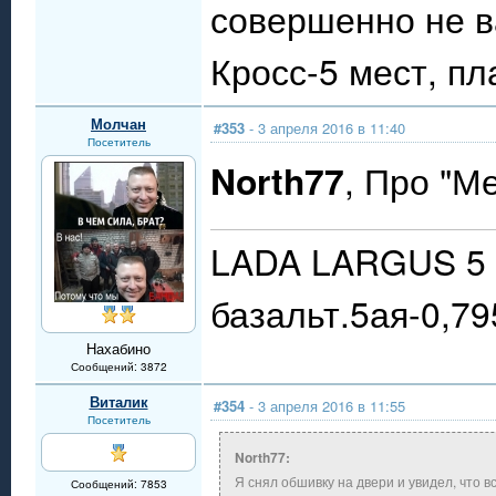
совершенно не ва
Кросс-5 мест, пл
Молчан
#353
- 3 апреля 2016 в 11:40
Посетитель
North77
, Про "М
LADA LARGUS 5 
базальт.5ая-0,79
Нахабино
Сообщений: 3872
Виталик
#354
- 3 апреля 2016 в 11:55
Посетитель
North77:
Я снял обшивку на двери и увидел, что в
Сообщений: 7853