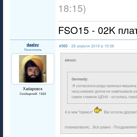
18:15)
FSO15 - 02K пла
daalev
#360
- 28 апреля 2019 в 15:56
Посетитель
alexei:
Gennady:
.Я согласился,когда приехал-машин
Хабаровск
часа,никаких допов не навязывали,з
Сообщений: 1322
самое главное ЦЕНА - осталась такой
А в чем "прикол"
ВЫ хотели другую! 
планировали)... Все равно - Поздравляю