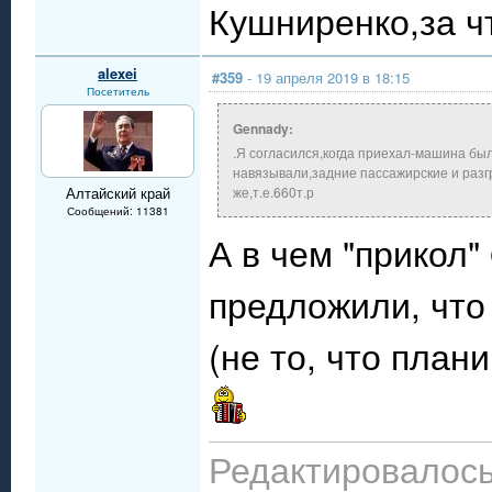
Кушниренко,за ч
alexei
#359
- 19 апреля 2019 в 18:15
Посетитель
Gennady:
.Я согласился,когда приехал-машина бы
навязывали,задние пассажирские и разг
Алтайский край
же,т.е.660т.р
Сообщений: 11381
А в чем "прикол"
предложили, что 
(не то, что план
Редактировалось: