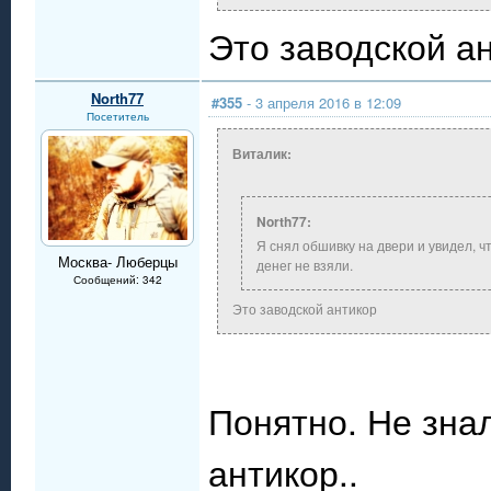
Это заводской а
North77
#355
- 3 апреля 2016 в 12:09
Посетитель
Виталик:
North77:
Я снял обшивку на двери и увидел, ч
Москва- Люберцы
денег не взяли.
Сообщений: 342
Это заводской антикор
Понятно. Не знал
антикор..