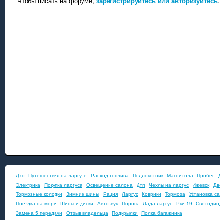
Чтобы писать на форуме,
зарегистрируйтесь
или авторизуйтесь
.
Дхо
Путешествия на ларгусе
Расход топлива
Подлокотник
Магнитола
Пробег
Электрика
Покупка ларгуса
Освещение салона
Дтп
Чехлы на ларгус
Ижевск
Дв
Тормозные колодки
Зимние шины
Рация
Ларгус
Коврики
Тормоза
Установка с
Поездка на море
Шины и диски
Автозвук
Пороги
Лада ларгус
Рки-19
Светодио
Замена 5 передачи
Отзыв владельца
Подкрылки
Полка багажника