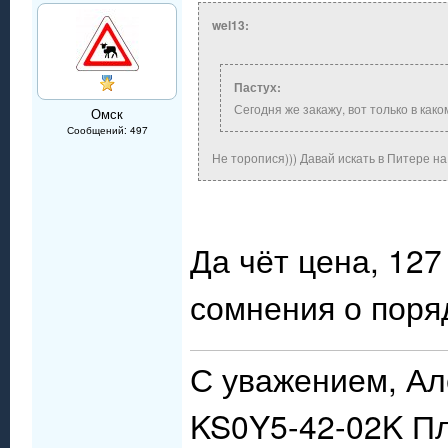
wel13:
Пастух:
Сегодня же закажу, вот только в како
Омск
Сообщений: 497
Не торопися))) Давай искать в Питере на
Да чёт цена, 127
сомнения о поря
С уважением, Ал
KS0Y5-42-02K П