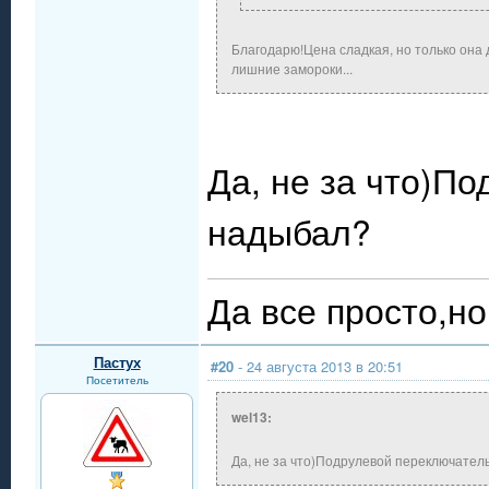
Благодарю!Цена сладкая, но только она 
лишние замороки...
Да, не за что)П
надыбал?
Да все просто,но 
Пастух
#20
- 24 августа 2013 в 20:51
Посетитель
wel13:
Да, не за что)Подрулевой переключател