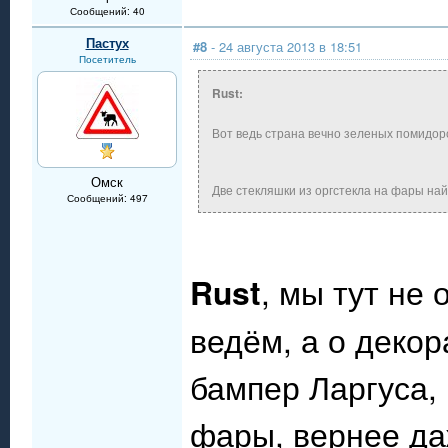
Сообщений: 40
Пастух
#8
- 24 августа 2013 в 18:51
Посетитель
Rust:
Вот ведь страна вечно зеленых помидор
Омск
Две стекляшки из оргстекла на фары на
Сообщений: 497
Rust
, мы тут не 
ведём, а о деко
бампер Ларгуса,
фары, вернее да