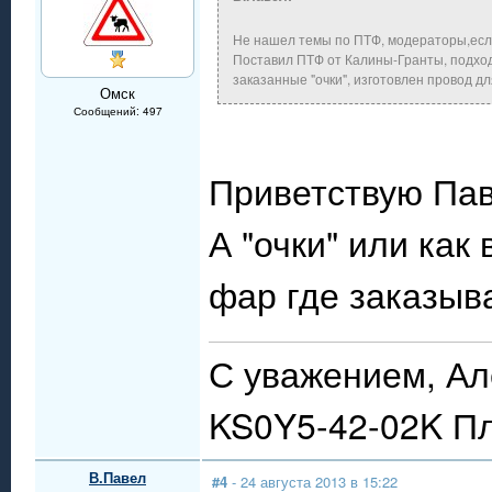
Не нашел темы по ПТФ, модераторы,есл
Поставил ПТФ от Калины-Гранты, подход
заказанные "очки", изготовлен провод д
Омск
Сообщений: 497
Приветствую Пав
А "очки" или как
фар где заказыв
С уважением, Ал
KS0Y5-42-02K П
В.Павел
#4
- 24 августа 2013 в 15:22