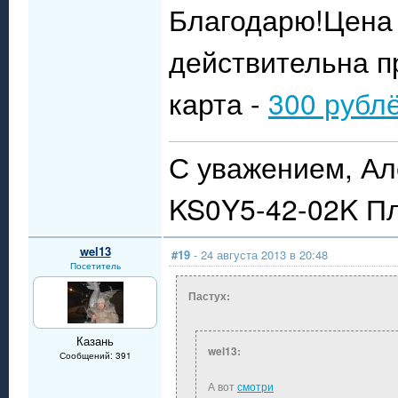
Благодарю!Цена 
действительна п
карта -
300 рубл
С уважением, Ал
KS0Y5-42-02K П
wel13
#19
- 24 августа 2013 в 20:48
Посетитель
Пастух:
Казань
wel13:
Сообщений: 391
А вот
смотри