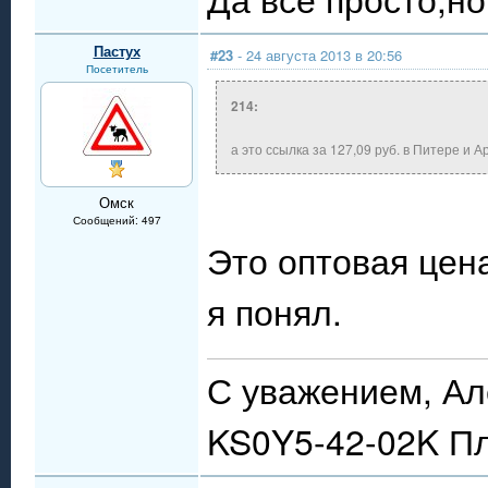
Пастух
#23
- 24 августа 2013 в 20:56
Посетитель
214:
а это ссылка за 127,09 руб. в Питере и 
Омск
Сообщений: 497
Это оптовая цена
я понял.
С уважением, Ал
KS0Y5-42-02K П