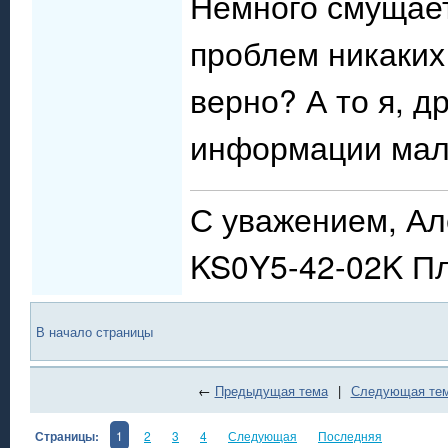
Немного смущает,
проблем никаких 
верно? А то я, д
информации мал
С уважением, Ал
KS0Y5-42-02K П
В начало страницы
←
Предыдущая тема
|
Следующая те
Страницы:
1
2
3
4
Следующая
Последняя