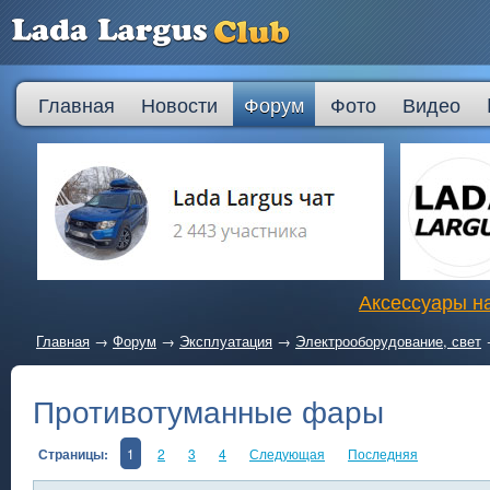
Главная
Новости
Форум
Фото
Видео
Аксессуары на
Главная
→
Форум
→
Эксплуатация
→
Электрооборудование, свет
Противотуманные фары
Страницы:
1
2
3
4
Следующая
Последняя