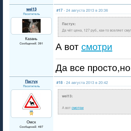
wel13
#17
- 24 августа 2013 в 20:36
Посетитель
Пастух:
Да чёт цена, 127 руб., как-то вселяет с
Казань
А вот
смотри
Сообщений: 391
Да все просто,но 
Пастух
#18
- 24 августа 2013 в 20:42
Посетитель
wel13:
А вот
смотри
Омск
Сообщений: 497