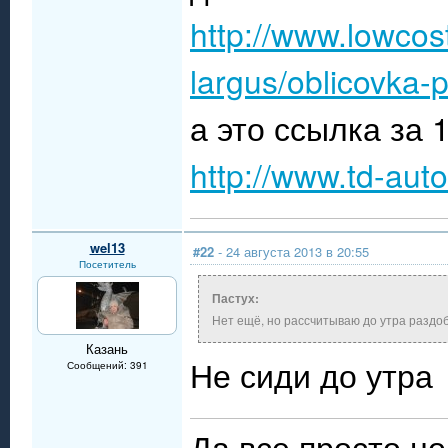
http://www.lowcos
largus/oblicovka-p
а это ссылка за 
http://www.td-auto
wel13
#22
- 24 августа 2013 в 20:55
Посетитель
Пастух:
Нет ещё, но рассчитываю до утра раздоб
Казань
Не сиди до утр
Сообщений: 391
Да все просто,но 