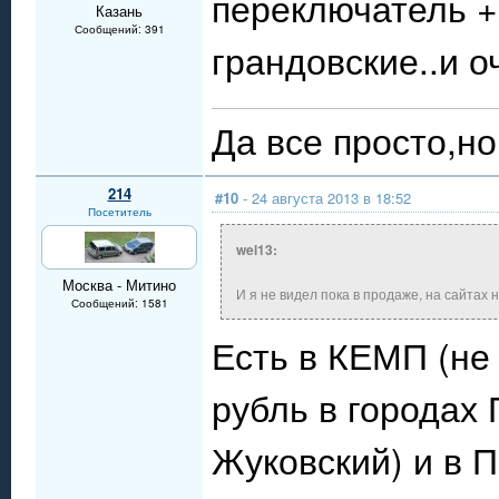
переключатель +
Казань
Сообщений: 391
грандовские..и 
Да все просто,но 
214
#10
- 24 августа 2013 в 18:52
Посетитель
wel13:
Москва - Митино
И я не видел пока в продаже, на сайтах 
Сообщений: 1581
Есть в КЕМП (не
рубль в городах
Жуковский) и в П