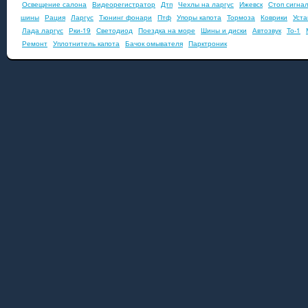
Освещение салона
Видеорегистратор
Дтп
Чехлы на ларгус
Ижевск
Стоп сигна
шины
Рация
Ларгус
Тюнинг фонари
Птф
Упоры капота
Тормоза
Коврики
Уста
Лада ларгус
Рки-19
Светодиод
Поездка на море
Шины и диски
Автозвук
То-1
Ремонт
Уплотнитель капота
Бачок омывателя
Парктроник