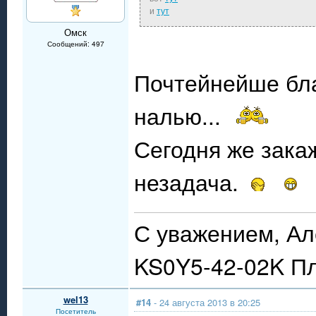
и
тут
Омск
Сообщений: 497
Почтейнейше бла
налью...
Сегодня же закаж
незадача.
С уважением, Ал
KS0Y5-42-02K П
wel13
#14
- 24 августа 2013 в 20:25
Посетитель