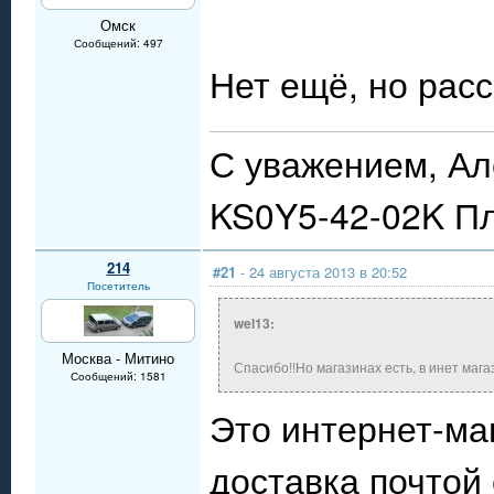
Омск
Сообщений: 497
Нет ещё, но рас
С уважением, Ал
KS0Y5-42-02K П
214
#21
- 24 августа 2013 в 20:52
Посетитель
wel13:
Москва - Митино
Спасибо!!Но магазинах есть, в инет мага
Сообщений: 1581
Это интернет-маг
доставка почтой 