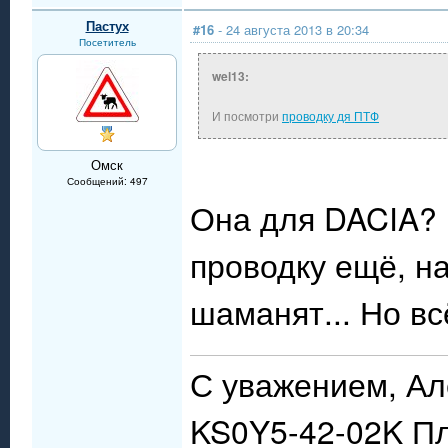
Пастух
#16
- 24 августа 2013 в 20:34
Посетитель
wel13:
И посмотри
проводку дя ПТФ
Омск
Сообщений: 497
Она для DACIA? 
проводку ещё, н
шаманят... Но в
С уважением, Ал
KS0Y5-42-02K П