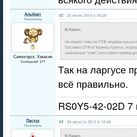
Альберт
#2
- 25 июля 2013 в 06:28
Посетитель
В.Павел:
Не нашел темы по ПТФ, модераторы,есл
Поставил ПТФ от Калины-Гранты, подход
заказанные "очки", изготовлен провод д
Саяногорск, Хакасия
Сообщений: 277
Так на ларгусе п
всё правильно.
RS0Y5-42-02D 7 
Пастух
#3
- 24 августа 2013 в 12:49
Посетитель
В.Павел: