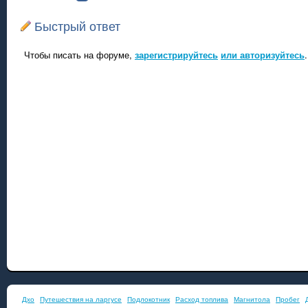
Быстрый ответ
Чтобы писать на форуме,
зарегистрируйтесь
или авторизуйтесь
.
Дхо
Путешествия на ларгусе
Подлокотник
Расход топлива
Магнитола
Пробег