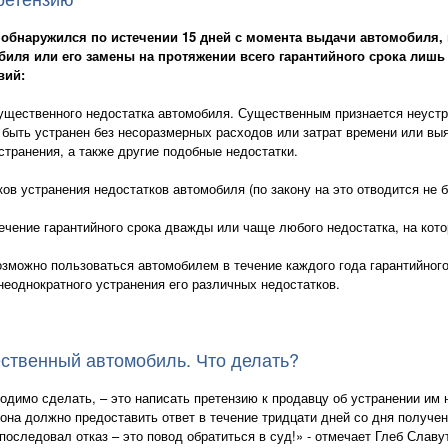
 обнаружился по истечении 15 дней с момента выдачи автомобиля,
биля или его замены на протяжении всего гарантийного срока лишь
вий:
ущественного недостатка автомобиля. Существенным признается неустр
 быть устранен без несоразмерных расходов или затрат времени или вы
странения, а также другие подобные недостатки.
ов устранения недостатков автомобиля (по закону на это отводится не б
течение гарантийного срока дважды или чаще любого недостатка, на кото
озможно пользоваться автомобилем в течение каждого года гарантийного
неоднократного устранения его различных недостатков.
ественный автомобиль. Что делать?
ходимо сделать, – это написать претензию к продавцу об устранении им 
она должно предоставить ответ в течение тридцати дней со дня получен
оследовал отказ – это повод обратиться в суд!» - отмечает Глеб Славу