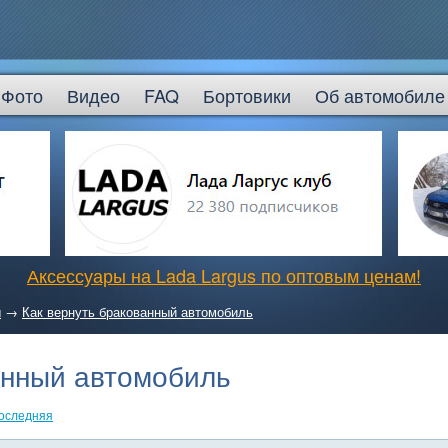
Фото
Видео
FAQ
Бортовики
Об автомобиле
Аксессуары на Lada Largus по оптовым ценам!
ы
→
Как вернуть бракованный автомобиль
анный автомобиль
оследняя