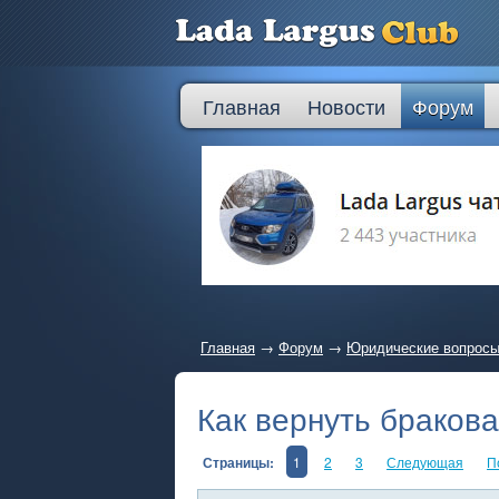
Главная
Новости
Форум
Главная
→
Форум
→
Юридические вопрос
Как вернуть браков
Страницы:
1
2
3
Следующая
П