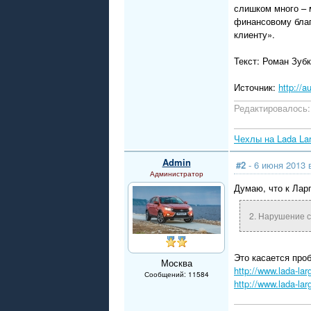
слишком много – 
финансовому благ
клиенту».
Текст: Роман Зуб
Источник:
http://a
Редактировалось: 
Чехлы на Lada La
Admin
#2
- 6 июня 2013 
Администратор
Думаю, что к Лар
2. Нарушение с
Это касается пр
Москва
http://www.lada-la
Сообщений: 11584
http://www.lada-la