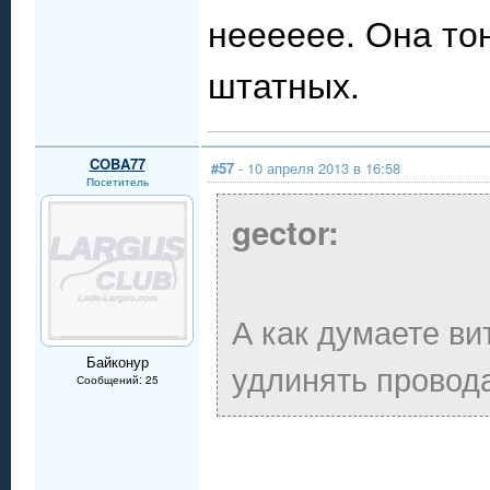
нееееее. Она то
штатных.
COBA77
#57
- 10 апреля 2013 в 16:58
Посетитель
gector:
А как думаете ви
Байконур
удлинять провод
Сообщений: 25