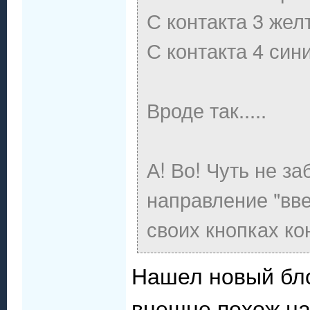
С контакта 3 жел
С контакта 4 син
Вроде так.....
А! Во! Чуть не з
направление "вве
своих кнопках ко
Нашел новый бло
внешне похож на