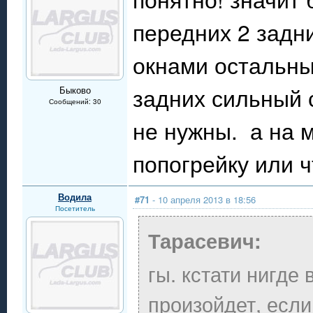
передних 2 задн
окнами остальны
задних сильный с
Быково
Сообщений: 30
не нужны. а на 
попогрейку или ч
Водила
#71
- 10 апреля 2013 в 18:56
Посетитель
Тарасевич:
гы. кстати нигде 
произойдет, если