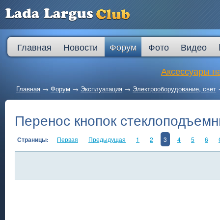
Главная
Новости
Форум
Фото
Видео
Аксессуары на
Главная
→
Форум
→
Эксплуатация
→
Электрооборудование, свет
Перенос кнопок стеклоподъемн
Страницы:
Первая
Предыдущая
1
2
3
4
5
6