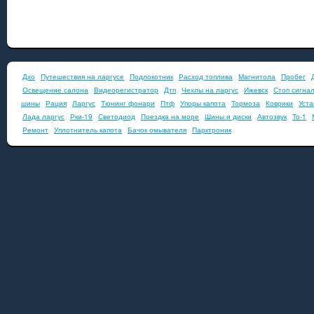
Дхо
Путешествия на ларгусе
Подлокотник
Расход топлива
Магнитола
Пробег
Освещение салона
Видеорегистратор
Дтп
Чехлы на ларгус
Ижевск
Стоп сигна
шины
Рация
Ларгус
Тюнинг фонари
Птф
Упоры капота
Тормоза
Коврики
Уста
Лада ларгус
Рки-19
Светодиод
Поездка на море
Шины и диски
Автозвук
То-1
Ремонт
Уплотнитель капота
Бачок омывателя
Парктроник