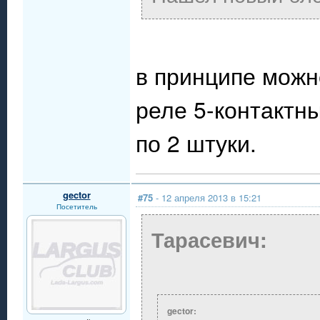
в принципе можно
реле 5-контактны
по 2 штуки.
gector
#75
- 12 апреля 2013 в 15:21
Посетитель
Тарасевич:
gector: