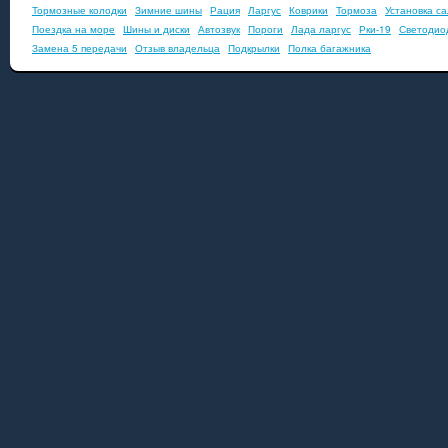
Тормозные колодки
Зимние шины
Рация
Ларгус
Коврики
Тормоза
Установка с
Поездка на море
Шины и диски
Автозвук
Пороги
Лада ларгус
Рки-19
Светодио
Замена 5 передачи
Отзыв владельца
Подкрылки
Полка багажника