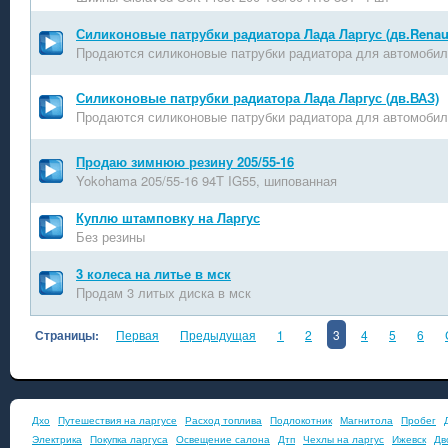
Силиконовые патрубки радиатора Лада Ларгус (дв.Renaul
Продаются силиконовые патрубки радиатора для автомобил
Силиконовые патрубки радиатора Лада Ларгус (дв.ВАЗ)
Продаются силиконовые патрубки радиатора для автомобил
Продаю зимнюю резину 205/55-16
Yokohama 205/55-16 94T IG55, шипованная
Куплю штамповку на Ларгус
Без резины
3 колеса на литье в мск
Продам 3 литых диска в мск
Страницы:
Первая
Предыдущая
1
2
3
4
5
6
Дхо
Путешествия на ларгусе
Расход топлива
Подлокотник
Магнитола
Пробег
Электрика
Покупка ларгуса
Освещение салона
Дтп
Чехлы на ларгус
Ижевск
Дв