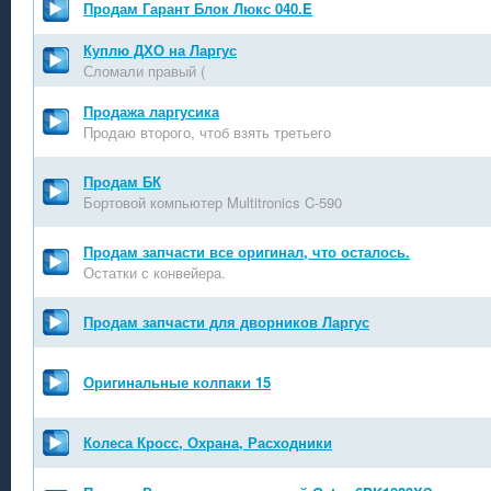
Продам Гарант Блок Люкс 040.E
Куплю ДХО на Ларгус
Сломали правый (
Продажа ларгусика
Продаю второго, чтоб взять третьего
Продам БК
Бортовой компьютер Multitronics C-590
Продам запчасти все оригинал, что осталось.
Остатки с конвейера.
Продам запчасти для дворников Ларгус
Оригинальные колпаки 15
Колеса Кросс, Охрана, Расходники