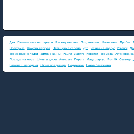
Дхо
Путешествия на ларгусе
Расход топлива
Подлокотник
Магнитола
Пробег
Электрика
Покупка ларгуса
Освещение салона
Дтп
Чехлы на ларгус
Ижевск
Дв
Тормозные колодки
Зимние шины
Рация
Ларгус
Коврики
Тормоза
Установка с
Поездка на море
Шины и диски
Автозвук
Пороги
Лада ларгус
Рки-19
Светодио
Замена 5 передачи
Отзыв владельца
Подкрылки
Полка багажника