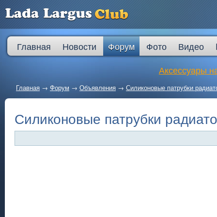
Главная
Новости
Форум
Фото
Видео
Аксессуары на
Главная
→
Форум
→
Объявления
→
Силиконовые патрубки радиат
Силиконовые патрубки радиато