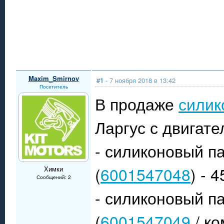
Maxim_Smirnov
#1
- 7 ноября 2018 в 13:42
Посетитель
В продаже
силик
Ларгус с двигате
- силиконовый п
(
6001547048
) - 
Химки
Сообщений: 2
- силиконовый п
(
6001547049
/ ко