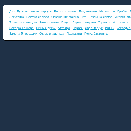
Дхо
Путешествия на ларгусе
Расход топлива
Подлокотник
Магнитола
Пробег
Электрика
Покупка ларгуса
Освещение салона
Дтп
Чехлы на ларгус
Ижевск
Дв
Тормозные колодки
Зимние шины
Рация
Ларгус
Коврики
Тормоза
Установка с
Поездка на море
Шины и диски
Автозвук
Пороги
Лада ларгус
Рки-19
Светодио
Замена 5 передачи
Отзыв владельца
Подкрылки
Полка багажника