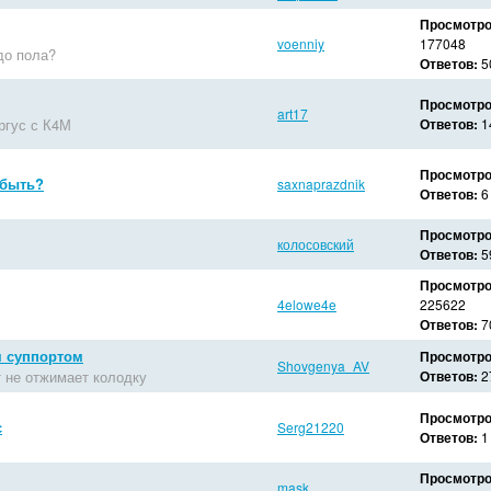
Просмотро
voenniy
177048
до пола?
Ответов:
5
Просмотро
art17
ргус с К4М
Ответов:
1
Просмотро
 быть?
saxnaprazdnik
Ответов:
6
Просмотро
колосовский
Ответов:
5
Просмотро
4elowe4e
225622
Ответов:
7
 суппортом
Просмотро
Shovgenya_AV
 не отжимает колодку
Ответов:
2
Просмотро
с
Serg21220
Ответов:
1
Просмотро
mask