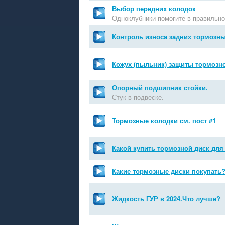
Выбор передних колодок
Одноклубники помогите в правильн
Контроль износа задних тормозн
Кожух (пыльник) защиты тормозно
Опорный подшипник стойки.
Стук в подвеске.
Тормозные колодки см. пост #1
Какой купить тормозной диск дл
Какие тормозные диски покупать
Жидкость ГУР в 2024.Что лучше?