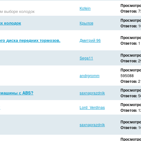
Просмотро
Kofein
ом выборе колодок
Ответов:
7
Просмотро
ых колодок
Крылов
Ответов:
1
Просмотро
го диска передних тормозов.
Дмитрий 96
Ответов:
1
Просмотро
Sega11
Ответов:
2
Просмотро
andrgromm
595088
Ответов:
2
Просмотро
я машины с ABS?
saxnaprazdnik
Ответов:
5
Просмотро
?
Lord_Verdinas
Ответов:
1
Просмотро
saxnaprazdnik
Ответов:
1
Просмотро