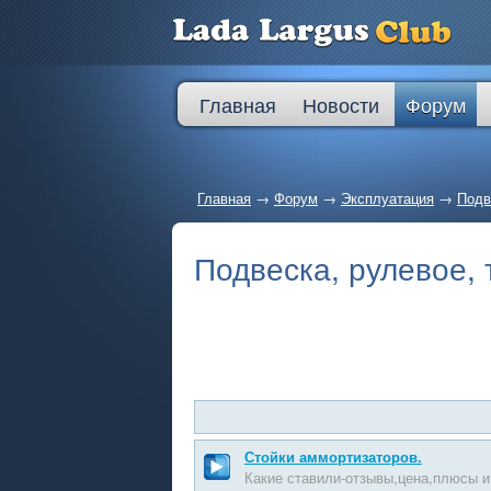
Главная
Новости
Форум
Главная
→
Форум
→
Эксплуатация
→
Подв
Подвеска, рулевое,
Стойки аммортизаторов.
Какие ставили-отзывы,цена,плюсы и