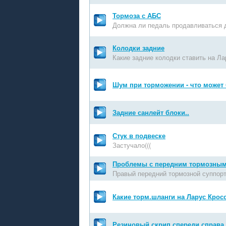
Тормоза с АБС
Должна ли педаль продавливаться 
Колодки задние
Какие задние колодки ставить на Ла
Шум при торможении - что может
Задние санлейт блоки..
Стук в подвеске
Застучало(((
Проблемы с передним тормозным
Правый передний тормозной суппорт
Какие торм.шланги на Ларус Крос
Резиновый скрип спереди справа