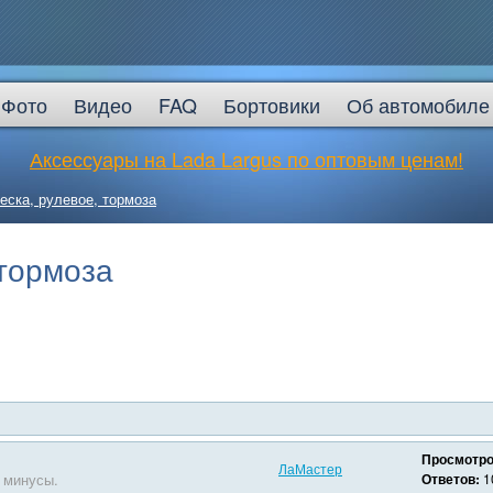
Фото
Видео
FAQ
Бортовики
Об автомобиле
Аксессуары на Lada Largus по оптовым ценам!
еска, рулевое, тормоза
 тормоза
Просмотро
ЛаМастер
 минусы.
Ответов:
1