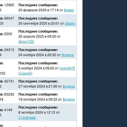
в:
12965
Последнее сообщение:
3
20 февраля 2026 в 17:14 от
Вован
в:
66047
Последнее сообщение:
03
20 сентября 2025 в 20:01 от
altaiec
Последнее сообщение:
в:
2000
30 апреля 2025 в 09:20 от
dimon722
в:
24313
Последнее сообщение:
9
24 ноября 2024 в 20:32 от
Водила
в:
Последнее сообщение:
5 ноября 2024 в 09:03 от
mumrik75
102
(Сергей)
в:
42741
Последнее сообщение:
6
27 октября 2024 в 21:30 от
Водила
в:
83292
Последнее сообщение:
24
19 октября 2024 в 09:32 от
Водила
Последнее сообщение:
в:
4149
8 октября 2024 в 12:12 от
6
Сталесвар
в: