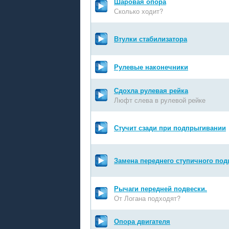
Шаровая опора
Сколько ходит?
Втулки стабилизатора
Рулевые наконечники
Сдохла рулевая рейка
Люфт слева в рулевой рейке
Стучит сзади при подпрыгивании
Замена переднего ступичного по
Рычаги передней подвески.
От Логана подходят?
Опора двигателя