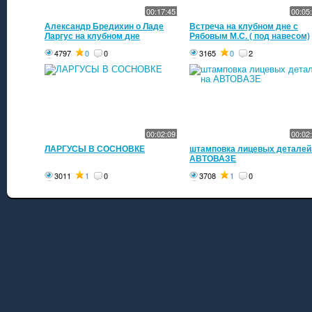
00:17:45
00:05
Александр Бредихин о Ладе
Встреча на клубном дне с
Ларгус на клубном дне
Рябовым М.С. ( под навесом)
4797
0
0
3165
0
2
00:02:09
00:02
ЛАРГУСЫ В СОСНОВКЕ
штамповка лицевых деталей
АВТОВАЗЕ
3011
1
0
3708
1
0