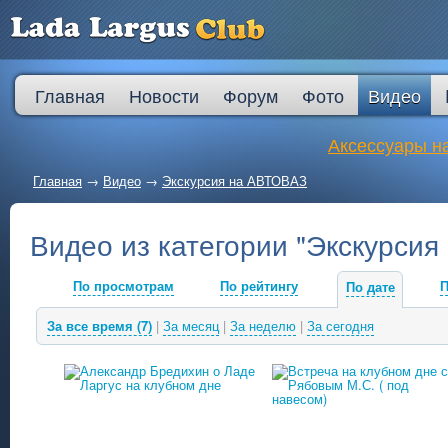
Главная
Новости
Форум
Фото
Видео
Аксессуары на
Главная
→
Видео
→
Экскурсия на АВТОВАЗ
Видео из категории "Экскурси
По просмотрам
По рейтингу
П
По дате
За все время (7)
|
За месяц
|
За неделю
|
За сегодня