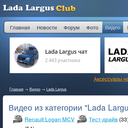
Главная
Новости
Форум
Фото
Видео
Аксессуары на
Главная
→
Видео
→
Lada Largus
Видео из категории "Lada Larg
Renault Logan MCV
Тест-драйв
(33