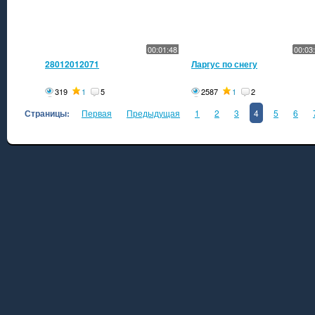
00:01:48
00:03
28012012071
Ларгус по снегу
319
1
5
2587
1
2
Страницы:
Первая
Предыдущая
1
2
3
4
5
6