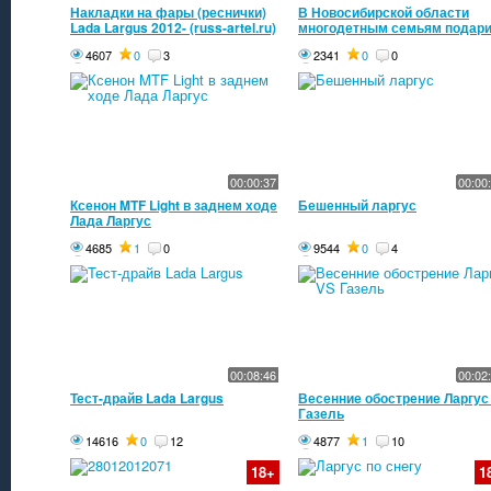
Накладки на фары (реснички)
В Новосибирской области
Lada Largus 2012- (russ-artel.ru)
многодетным семьям подар
Ларгус
4607
0
3
2341
0
0
00:00:37
00:00
Ксенон MTF Light в заднем ходе
Бешенный ларгус
Лада Ларгус
4685
1
0
9544
0
4
00:08:46
00:02
Тест-драйв Lada Largus
Весенние обострение Ларгус
Газель
14616
0
12
4877
1
10
18+
1