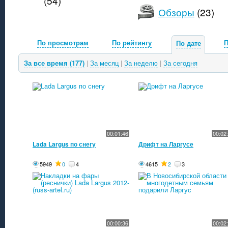
(54)
Обзоры
(23)
По просмотрам
По рейтингу
П
По дате
За все время (177)
|
За месяц
|
За неделю
|
За сегодня
00:01:46
00:02
Lada Largus по снегу
Дрифт на Ларгусе
5949
0
4
4615
2
3
00:00:36
00:02