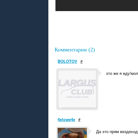
Комментарии (2)
BOLOTOV
#
это же я еду!мол
4elowe4e
#
Да это прям вездеход 