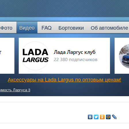
Фото
Видео
FAQ
Бортовики
Об автомобиле
Аксессуары на Lada Largus по оптовым ценам!
имость Ларгуса 3