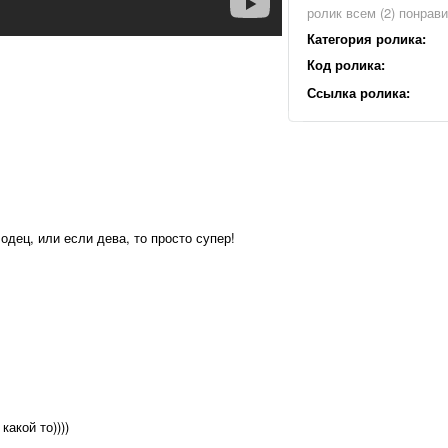
ролик всем (2) понрав
Категория ролика:
Код ролика:
Ссылка ролика:
одец, или если дева, то просто супер!
какой то))))