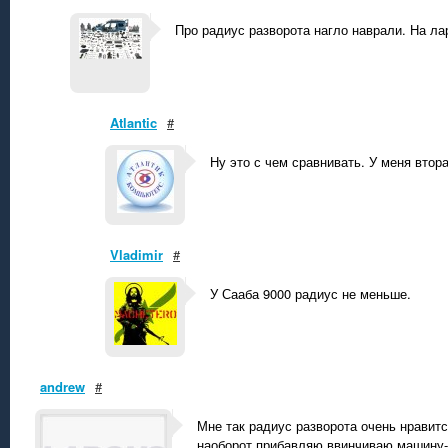
Про радиус разворота нагло наврали. На лар
Atlantic
#
Ну это с чем сравнивать. У меня втор
Vladimir
#
У Сааба 9000 радиус не меньше.
andrew
#
Мне так радиус разворота очень нравитс
наоборот прибавляю,ввинчиваю машину-к