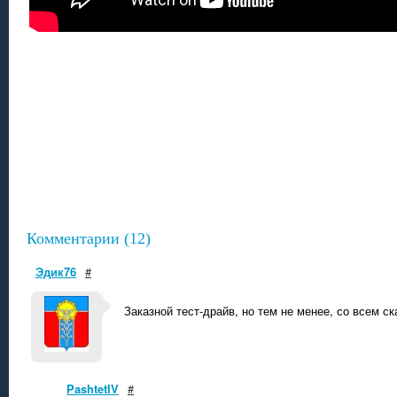
Комментарии (12)
Эдик76
#
Заказной тест-драйв, но тем не менее, со всем с
PashtetIV
#