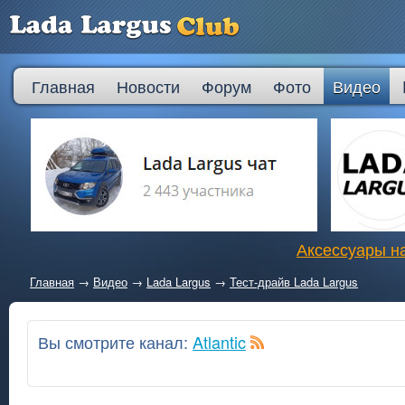
Главная
Новости
Форум
Фото
Видео
Аксессуары на
Главная
→
Видео
→
Lada Largus
→
Тест-драйв Lada Largus
Вы смотрите канал:
Atlantic