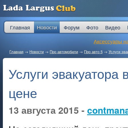
Главная
Новости
Форум
Фото
Видео
Аксессуары на
Главная
→
Новости
→
Про автомобили
→
Про авто 5
→
Услуги эва
Услуги эвакуатора 
цене
13 августа 2015 -
contman