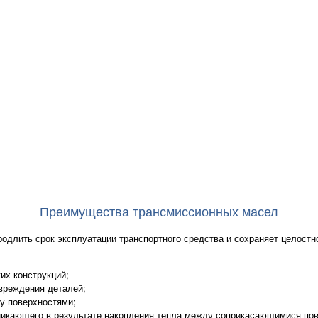
Преимущества трансмиссионных масел
одлить срок эксплуатации транспортного средства и сохраняет целостно
их конструкций;
вреждения деталей;
у поверхностями;
никающего в результате накопления тепла между соприкасающимися по