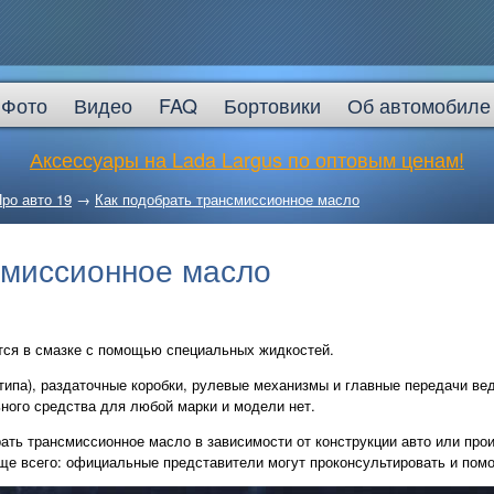
Фото
Видео
FAQ
Бортовики
Об автомобиле
Аксессуары на Lada Largus по оптовым ценам!
ро авто 19
→
Как подобрать трансмиссионное масло
смиссионное масло
ся в смазке с помощью специальных жидкостей.
 типа), раздаточные коробки, рулевые механизмы и главные передачи в
ьного средства для любой марки и модели нет.
рать трансмиссионное масло в зависимости от конструкции авто или про
още всего: официальные представители могут проконсультировать и помо