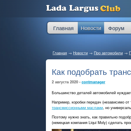
Главная
Новости
Форум
Главная
→
Новости
→
Про автомобили
→
П
Как подобрать тран
2 августа 2020 -
contmanager
Большинство деталей автомобилей нуждает
Например, коробки передач (независимо от
трансмиссионными маслами
, но универсал
Поэтому нужно знать, как правильно подоб
(немецкая компания Liqui Moly) сделать пр