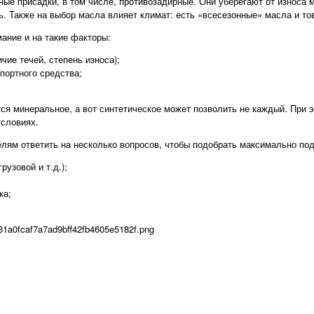
ные присадки, в том числе, противозадирные. Они уберегают от износа 
ь. Также на выбор масла влияет климат: есть «всесезонные» масла и то
ание и на такие факторы:
чие течей, степень износа);
портного средства;
я минеральное, а вот синтетическое может позволить не каждый. При э
условиях.
елям ответить на несколько вопросов, чтобы подобрать максимально п
рузовой и т.д.);
ка;