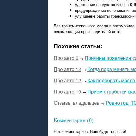
удержание продуктов износа КП
предупреждение вспенивания во
улучшение работы трансмиссий:
Без трансмиссионного масла в автомобиле 
рекомендации производителей авто.
Похожие статьи:
Про авто 6
Причины появления си
→
Про авто 12
Когда пора менять мо
→
Про авто 12
Как подобрать масло
→
Про авто 19
Прием отработки мас
→
Отзывы владельцев
Ровно год, Т
→
Комментарии (0)
Нет комментариев. Ваш будет первым!