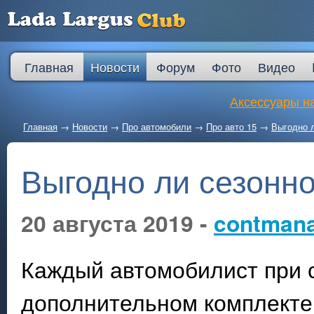
Главная
Новости
Форум
Фото
Видео
Аксессуары на
Главная
→
Новости
→
Про автомобили
→
Про авто 15
→
Выгодно 
Выгодно ли сезонн
20 августа 2019 -
contman
Каждый автомобилист при 
дополнительном комплекте