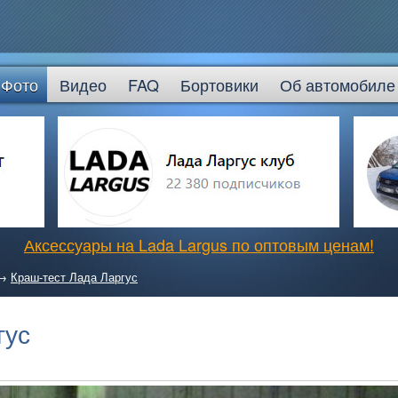
Фото
Видео
FAQ
Бортовики
Об автомобиле
Аксессуары на Lada Largus по оптовым ценам!
→
Краш-тест Лада Ларгус
гус