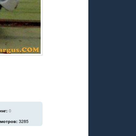
инг:
0
мотров:
3285