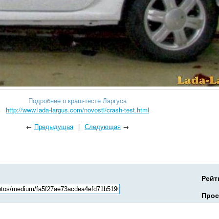
Подробнее о краш-тесте Ларгуса
http://www.lada-largus.com/novosti/crash-test.html
←
Предыдущая
|
Следующая
→
Рейт
Прос