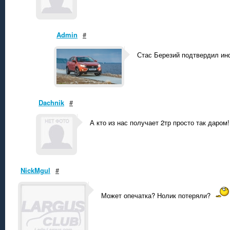
Admin
#
Стас Березий подтвердил и
Dachnik
#
А кто из нас получает 2тр просто так даром!
NickMgul
#
Может опечатка? Нолик потеряли?