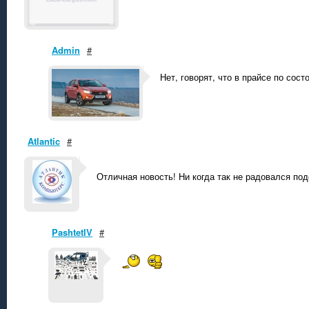
Admin
#
Нет, говорят, что в прайсе по сост
Atlantic
#
Отличная новость! Ни когда так не радовался п
PashtetIV
#