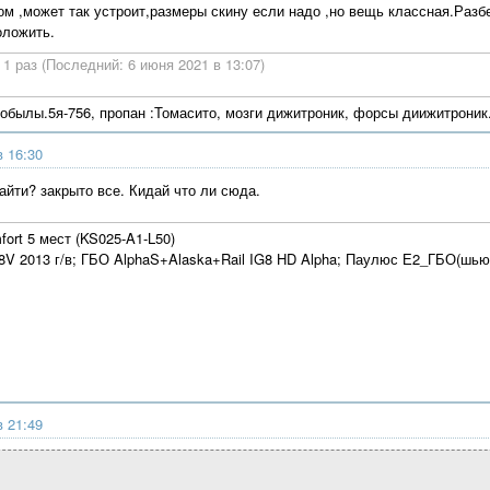
ом ,может так устроит,размеры скину если надо ,но вещь классная.Разбе
оложить.
1 раз (Последний: 6 июня 2021 в 13:07)
кобылы.5я-756, пропан :Томасито, мозги дижитроник, форсы диижитроник
в 16:30
зайти? закрыто все. Кидай что ли сюда.
mfort 5 мест (KS025-A1-L50)
6 8V 2013 г/в; ГБО AlphaS+Alaska+Rail IG8 HD Alpha; Паулюс Е2_ГБО(шью
в 21:49