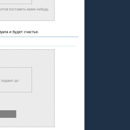
олтов поставить какие-нибудь
дала и будет счастье.
и падают до