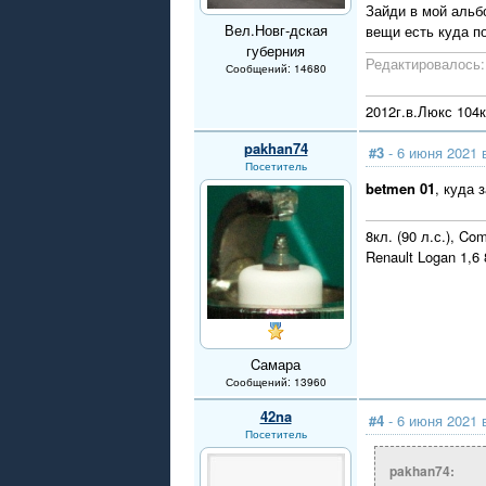
Зайди в мой альб
Вел.Новг-дская
вещи есть куда п
губерния
Редактировалось: 
Сообщений: 14680
2012г.в.Люкс 104
pakhan74
#3
- 6 июня 2021 
Посетитель
betmen 01
, куда 
8кл. (90 л.с.), Co
Renault Logan 1,
Cамара
Сообщений: 13960
42na
#4
- 6 июня 2021 
Посетитель
pakhan74: