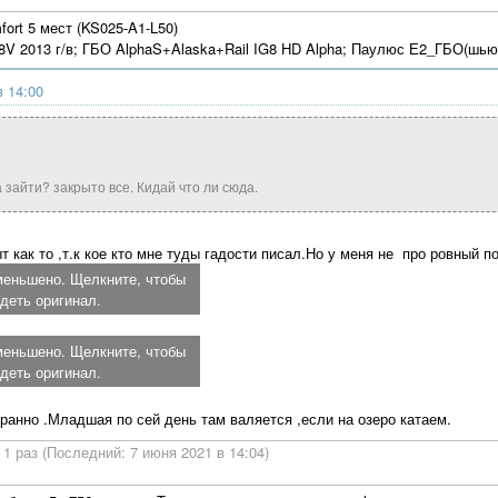
mfort 5 мест (KS025-A1-L50)
6 8V 2013 г/в; ГБО AlphaS+Alaska+Rail IG8 HD Alpha; Паулюс Е2_ГБО(шью
в 14:00
а зайти? закрыто все. Кидай что ли сюда.
 как то ,т.к кое кто мне туды гадости писал.Но у меня не про ровный по
еньшено. Щелкните, чтобы
деть оригинал.
еньшено. Щелкните, чтобы
деть оригинал.
бранно .Младшая по сей день там валяется ,если на озеро катаем.
1 раз (Последний: 7 июня 2021 в 14:04)