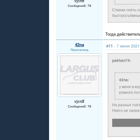
vjcrdf
Сообщений: 79
Спинки снять с
быстросъёмные 
Тогда действитель
42na
#11
- 7 июня 2021
Посетитель
pakhan74:
42na:
у меня в ко
ровного пол
vjcrdf
На разных тоёт
Сообщений: 79
Никто не запре