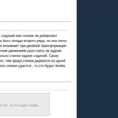
х сидений они толком не добавляют
 быть позади второго ряда, но она легко
ая возникает при двойной трансформации
ёгким движением руки снять не задние
олько спинки задних сидений. Сразу
ил, там вроде спинки держатся на одной
ко спинки удастся , то это будет бомба
тся , то это будет бомба