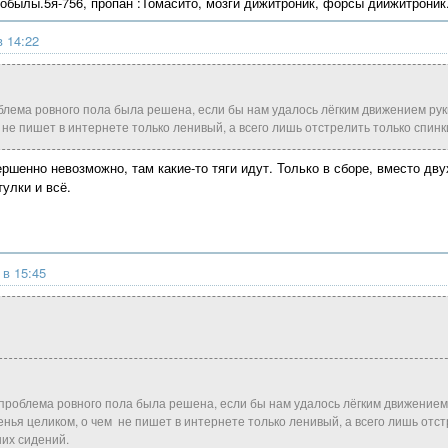
кобылы.5я-756, пропан :Томасито, мозги дижитроник, форсы диижитроник
в 14:22
облема ровного пола была решена, если бы нам удалось лёгким движением рук
 не пишет в интернете только ленивый, а всего лишь отстрелить только спинк
ршенно невозможно, там какие-то тяги идут. Только в сборе, вместо дву
улки и всё.
 в 15:45
, проблема ровного пола была решена, если бы нам удалось лёгким движением
енья целиком, о чем не пишет в интернете только ленивый, а всего лишь отст
них сидений.