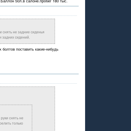
.Баллон 50л.в салоне.пробег 180 тыс.
и снять не задние сиденья
и задних сидений.
х болтов поставить какие-нибудь
 руки снять не
релить только