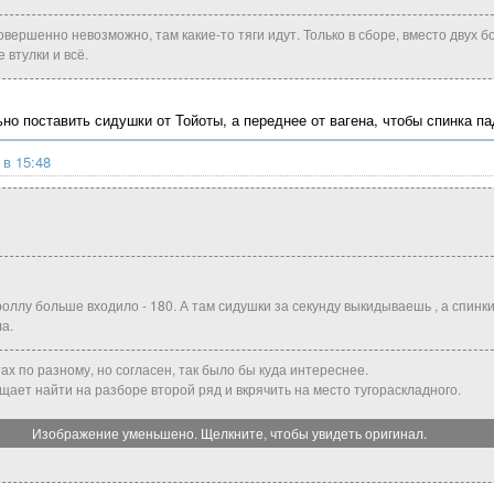
овершенно невозможно, там какие-то тяги идут. Только в сборе, вместо двух б
втулки и всё.
но поставить сидушки от Тойоты, а переднее от вагена, чтобы спинка па
 в 15:48
роллу больше входило - 180. А там сидушки за секунду выкидываешь , а спинк
а.
ах по разному, но согласен, так было бы куда интереснее.
щает найти на разборе второй ряд и вкрячить на место тугораскладного.
Изображение уменьшено. Щелкните, чтобы увидеть оригинал.