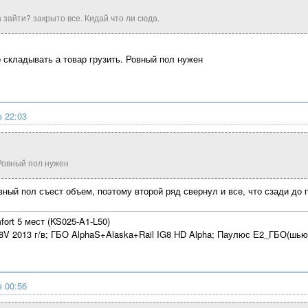
а зайти? закрыто все. Кидай что ли сюда.
 складывать а товар грузить. Ровный пол нужен
в 22:03
 Ровный пол нужен
вный пол съест объем, поэтому второй ряд свернул и все, что сзади до 
mfort 5 мест (KS025-A1-L50)
6 8V 2013 г/в; ГБО AlphaS+Alaska+Rail IG8 HD Alpha; Паулюс Е2_ГБО(шью
в 00:56