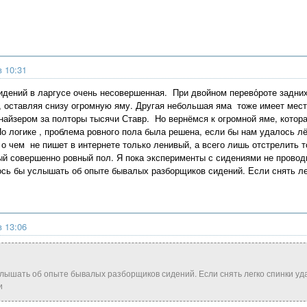
в 10:31
дений в ларгусе очень несовершенная. При двойном перево́роте задни
, оставляя снизу огромную яму. Другая небольшая яма тоже имеет место
найзером за полторы тысячи Ставр. Но вернёмся к огромной яме, котор
По логике , проблема ровного пола была решена, если бы нам удалось л
 о чем не пишет в интернете только ленивый, а всего лишь отстрелить т
ый совершенно ровный пол. Я пока эксперименты с сидениями не провод
ось бы услышать об опыте бывалых разборщиков сидений. Если снять лег
в 13:06
лышать об опыте бывалых разборщиков сидений. Если снять легко спинки удас
и