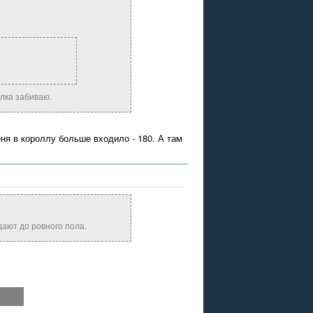
олка забиваю.
еня в короллу больше входило - 180. А там
дают до ровного пола.