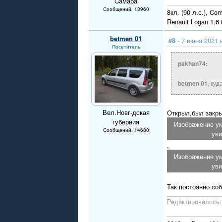
Cамара
Сообщений: 13960
8кл. (90 л.с.), Co
Renault Logan 1,
betmen 01
#8
- 7 июня 2021 
Посетитель
pakhan74:
betmen 01
, куд
Вел.Новг-дская
Открыл,был закрыт
губерния
Изображение ум
Сообщений: 14680
уви
,
Изображение ум
уви
Так постоянно со
Редактировалось: 