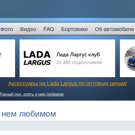
Фото
Видео
FAQ
Бортовики
Об автомобиле
Аксессуары на Lada Largus по оптовым ценам!
Ровный пол, опять о нем любимом
о нем любимом