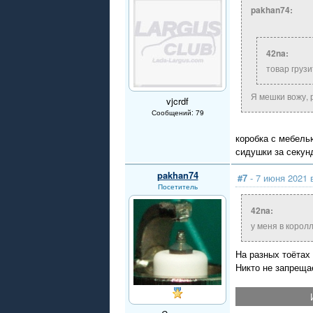
pakhan74:
42na:
товар груз
Я мешки вожу, 
vjcrdf
Сообщений: 79
коробка с мебелью
сидушки за секун
pakhan74
#7
- 7 июня 2021 
Посетитель
42na:
у меня в корол
На разных тоётах 
Никто не запрещае