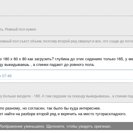
ить. Ровный пол нужен
ровный пол съест объем, поэтому второй ряд свернул и все, что сзади до пот
 180 х 60 х 80 как загрузить? глубина до этих сидениях только 165, у м
ду выкидываешь , а спинки падают до ровного пола.
в 07:46
лу больше входило - 180. А там сидушки за секунду выкидываешь , а спинки па
по разному, но согласен, так было бы куда интереснее.
т найти на разборе второй ряд и вкрячить на место тугораскладного.
Изображение уменьшено. Щелкните, чтобы увидеть оригинал.