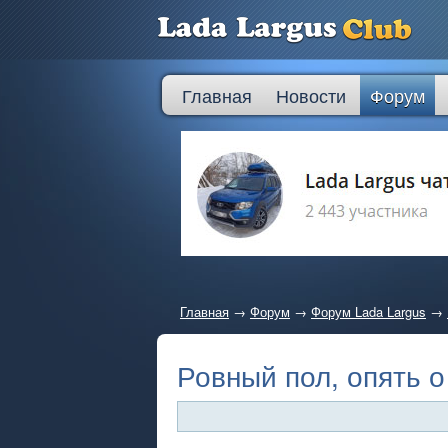
Главная
Новости
Форум
Главная
→
Форум
→
Форум Lada Largus
→
Ровный пол, опять 