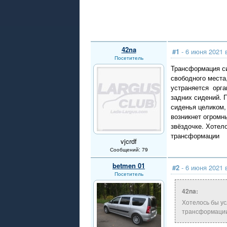
42na
#1
- 6 июня 2021 
Посетитель
Трансформация си
свободного места
устраняется орга
задних сидений. 
сиденья целиком,
возникнет огромн
звёздочке. Хотел
трансформации
vjcrdf
Сообщений: 79
betmen 01
#2
- 6 июня 2021 
Посетитель
42na:
Хотелось бы ус
трансформаци