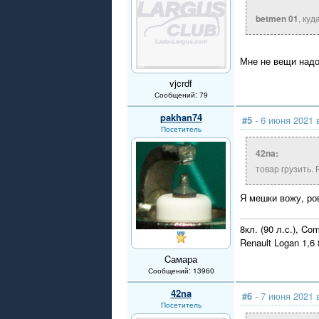
betmen 01
, куд
Мне не вещи надо
vjcrdf
Сообщений: 79
pakhan74
#5
- 6 июня 2021 
Посетитель
42na:
товар грузить.
Я мешки вожу, ро
8кл. (90 л.с.), Co
Renault Logan 1,
Cамара
Сообщений: 13960
42na
#6
- 7 июня 2021 
Посетитель