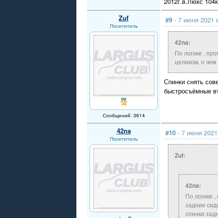
2012г.в.Люкс 104
Zuf
#9
- 7 июня 2021 
Посетитель
42na:
По логике , пр
целиком, о чем
Спинки снять сове
быстросъёмные вт
Сообщений: 3614
42na
#10
- 7 июня 2021
Посетитель
Zuf:
42na:
По логике 
задние сид
спинки зад