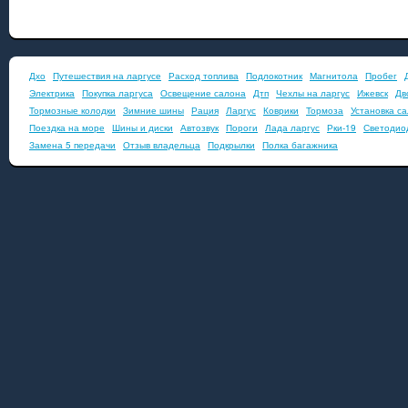
Дхо
Путешествия на ларгусе
Расход топлива
Подлокотник
Магнитола
Пробег
Электрика
Покупка ларгуса
Освещение салона
Дтп
Чехлы на ларгус
Ижевск
Дв
Тормозные колодки
Зимние шины
Рация
Ларгус
Коврики
Тормоза
Установка с
Поездка на море
Шины и диски
Автозвук
Пороги
Лада ларгус
Рки-19
Светодио
Замена 5 передачи
Отзыв владельца
Подкрылки
Полка багажника