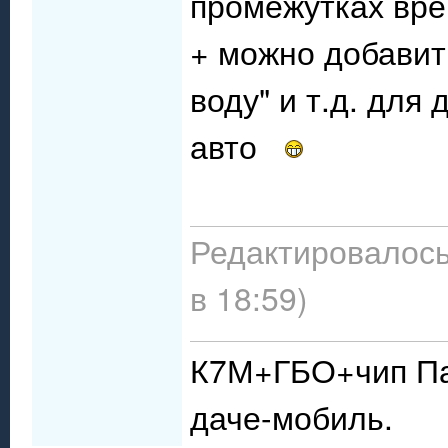
промежутках вре
+ можно добавит
воду" и т.д. для 
авто
Редактировалось:
в 18:59)
К7М+ГБО+чип Пау
даче-мобиль.