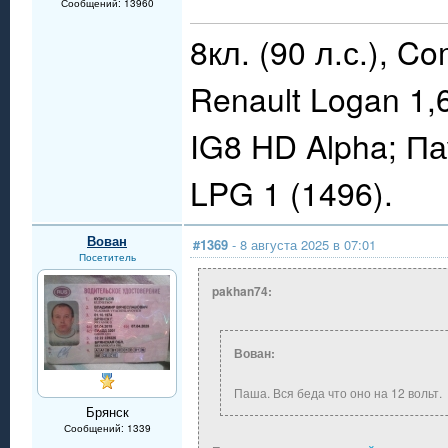
Сообщений: 13960
8кл. (90 л.с.), C
Renault Logan 1,
IG8 HD Alpha; П
LPG 1 (1496).
Вован
#1369
- 8 августа 2025 в 07:01
Посетитель
pakhan74:
Вован:
Паша. Вся беда что оно на 12 вольт.
Брянск
Сообщений: 1339