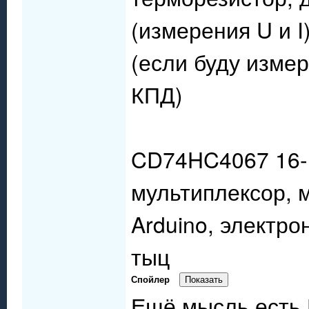
(измерения U и 
(если буду измер
КПД)
CD74HC4067 16-
мультиплексор, 
Arduino, электр
тыц
Спойлер
Ещё мысль есть 