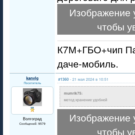
Изображение 
чтобы у
К7М+ГБО+чип Пау
даче-мобиль.
kanvlg
#1360
- 21 мая 2024 в 10:51
Посетитель
mumrik75:
метод хранение удобней
Изображение 
Волгоград
Сообщений: 9579
чтобы у