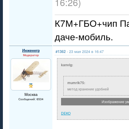
16:26)
К7М+ГБО+чип Пау
даче-мобиль.
Инженегр
#1362
- 23 мая 2024 в 16:47
Модератор
kanvlg:
mumrik75:
метод хранение удобней
Москва
Сообщений: 6534
Изображение ум
DEKO