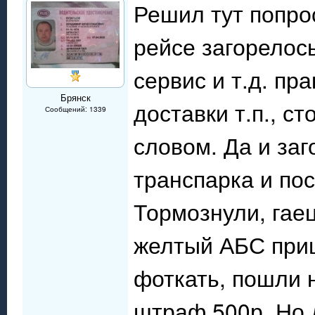
Решил тут попро
рейсе загорелос
сервис и т.д. пр
Брянск
доставки т.п., с
Сообщений: 1339
словом. Да и заг
транспарка и пос
Тормознули, гаец
желтый АБС приц
фоткать, пошли н
штраф 500р. Но 