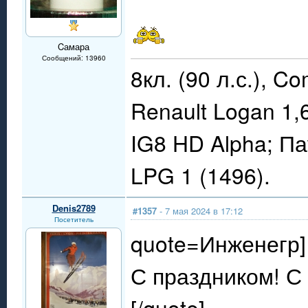
Cамара
Сообщений: 13960
8кл. (90 л.с.), C
Renault Logan 1,
IG8 HD Alpha; П
LPG 1 (1496).
Denis2789
#1357
- 7 мая 2024 в 17:12
Посетитель
quote=Инженегр]
С праздником! С
[/quote]