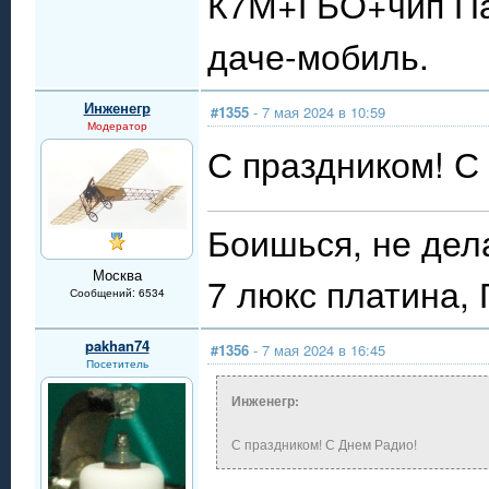
К7М+ГБО+чип Пау
даче-мобиль.
Инженегр
#1355
- 7 мая 2024 в 10:59
Модератор
С праздником! С
Боишься, не дел
Москва
7 люкс платина,
Сообщений: 6534
pakhan74
#1356
- 7 мая 2024 в 16:45
Посетитель
Инженегр:
С праздником! С Днем Радио!