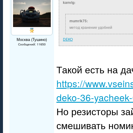
kanvlg:
mumrik75:
метод хранение удобней
Москва (Тушино)
DEKO
Сообщений: 11650
Такой есть на да
https://www.vsein
deko-36-yacheek
Но резисторы зай
смешивать номи