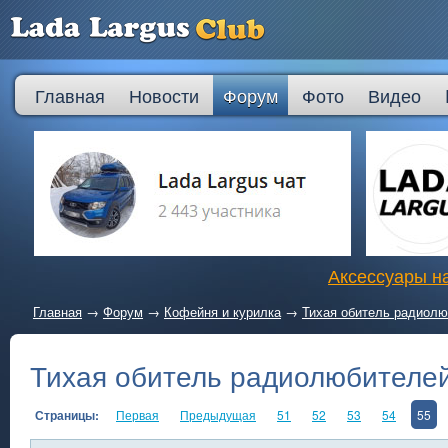
Главная
Новости
Форум
Фото
Видео
Аксессуары на
Главная
→
Форум
→
Кофейня и курилка
→
Тихая обитель радиол
Тихая обитель радиолюбителе
Страницы:
Первая
Предыдущая
51
52
53
54
55