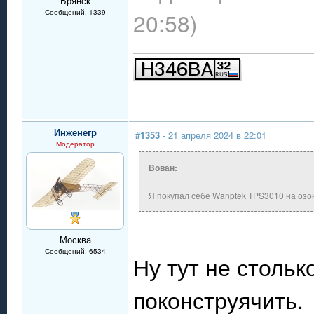
Брянск
Сообщений: 1339
20:58)
Инженегр
#1353
- 21 апреля 2024 в 22:01
Модератор
Вован:
Я покупал себе Wanptek TPS3010 на озон
Москва
Сообщений: 6534
Ну тут не стольк
поконструячить.