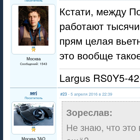
Посетитель
Кстати, между П
работают тысячи
прям целая вьет
это вообще тако
Москва
Сообщений: 1543
Largus RS0Y5-4
serj
#23
- 5 апреля 2016 в 22:39
Посетитель
Зореслав:
Не знаю, что это
Москва ЗАО