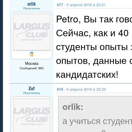
orlik
#17
- 5 апреля 2016 в 22:21
Посетитель
Petro, Вы так го
Сейчас, как и 40
студенты опыты 
опытов, данные 
Москва
Сообщений: 963
кандидатских!
Zuf
#18
- 5 апреля 2016 в 22:23
Посетитель
orlik:
а учиться студен