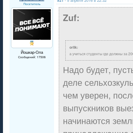
#21
- 5 апреля 2016 в 22:32
Посетитель
Zuf:
orlik:
Йошкар-Ола
а учиться студенты где должны за 20
Сообщений: 17506
Надо будет, пуст
деле сельхозкул
чем уверен, пос
выпускников вые
начинаются земл