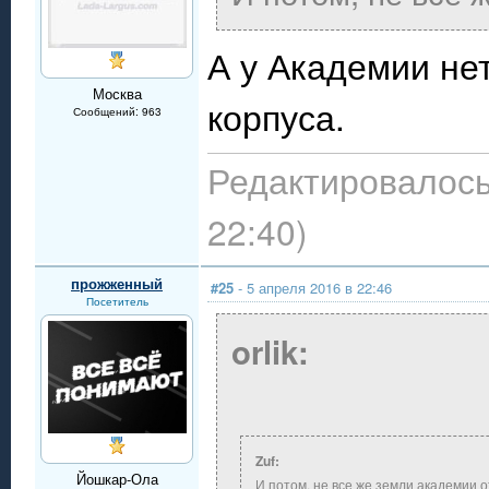
А у Академии не
Москва
корпуса.
Сообщений: 963
Редактировалось:
22:40)
прожженный
#25
- 5 апреля 2016 в 22:46
Посетитель
orlik:
Zuf:
Йошкар-Ола
И потом, не все же земли академии 