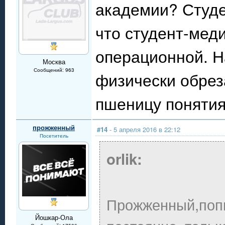
академии? Студе
что студент-меди
операционной. На
Москва
Сообщений: 963
физически обрез
пшеницу понятия 
прожженный
#14
- 5 апреля 2016 в 22:12
Посетитель
orlik:
Прожженный,поп
Йошкар-Ола