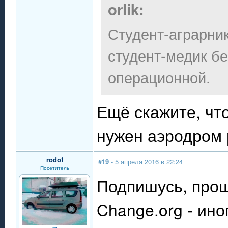
orlik:
Студент-аграрник
студент-медик бе
операционной.
Ещё скажите, чт
нужен аэродром 
rodof
#19
- 5 апреля 2016 в 22:24
Посетитель
Подпишусь, прош
Change.org - ин