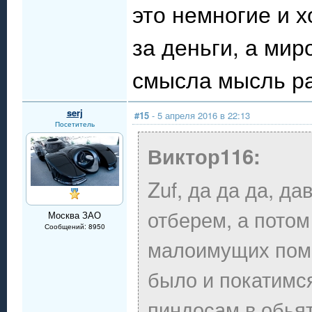
это немногие и х
за деньги, а мир
смысла мысль ра
serj
#15
- 5 апреля 2016 в 22:13
Посетитель
Виктор116:
Zuf, да да да, д
отберем, а потом
Москва ЗАО
Сообщений: 8950
малоимущих помощ
было и покатимс
пиндосам в обьят