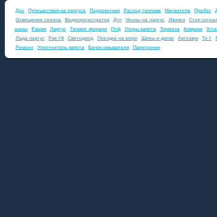
Дхо
Путешествия на ларгусе
Подлокотник
Расход топлива
Магнитола
Пробег
Освещение салона
Видеорегистратор
Дтп
Чехлы на ларгус
Ижевск
Стоп сигна
шины
Рация
Ларгус
Тюнинг фонари
Птф
Упоры капота
Тормоза
Коврики
Уста
Лада ларгус
Рки-19
Светодиод
Поездка на море
Шины и диски
Автозвук
То-1
Ремонт
Уплотнитель капота
Бачок омывателя
Парктроник