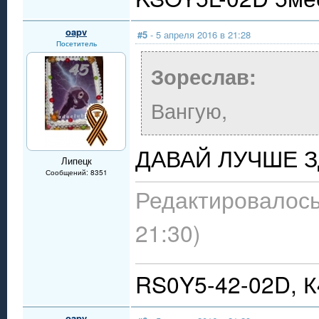
oapv
#5
- 5 апреля 2016 в 21:28
Посетитель
Зореслав:
Вангую,
ДАВАЙ ЛУЧШЕ 
Липецк
Сообщений: 8351
Редактировалось:
21:30)
RS0Y5-42-02D, 
oapv