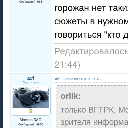
Сообщений: 963
горожан нет таки
сюжеты в нужном 
говориться "кто д
Редактировалось:
21:44)
serj
#9
- 5 апреля 2016 в 21:43
Посетитель
orlik:
только ВГТРК, Мо
зрителя информац
Москва ЗАО
Сообщений: 8950