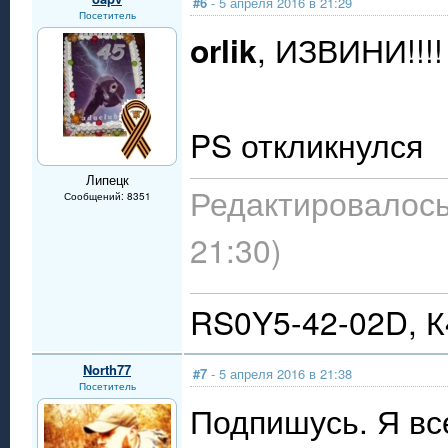
#6
- 5 апреля 2016 в 21:29
Посетитель
orlik
, ИЗВИНИ!!!!
PS откликнулся
Липецк
Редактировалось:
Сообщений: 8351
21:30)
RS0Y5-42-02D, 
North77
#7
- 5 апреля 2016 в 21:38
Посетитель
Подпишусь. Я все