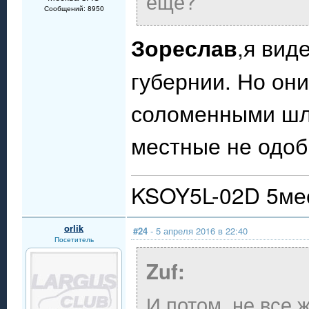
ещё?
Сообщений: 8950
Зореслав
,я вид
губернии. Но он
соломенными шл
местные не одоб
KSOY5L-02D 5мес
orlik
#24
- 5 апреля 2016 в 22:40
Посетитель
Zuf:
И потом, не все 