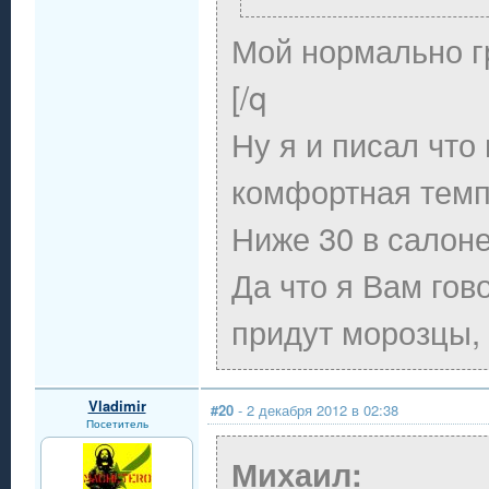
Мой нормально гр
[/q
Ну я и писал что
комфортная темп
Ниже 30 в салоне
Да что я Вам гов
придут морозцы, 
Vladimir
#20
- 2 декабря 2012 в 02:38
Посетитель
Михаил: