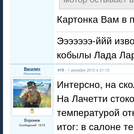
Картонка Вам в 
Эээээээ-ййй изво
кобылы Лада Лар
Василич
#18
- 1 декабря 2012 в 21:13
Посетитель
Интерсно, на ско
На Лачетти стоко
температурой от
Воронеж
итог: в салоне т
Сообщений: 1015