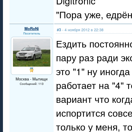
Digitronic
"Пора уже, едрё
MoRoNi
#3
- 4 ноября 2012 в 22:38
Посетитель
Ездить постоянно
пару раз ради э
это "1" ну иногда
Москва - Мытищи
работает на "4" 
Сообщений: 113
вариант что когд
испортится совс
только у меня, т