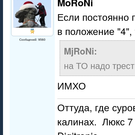
MoRoNi
Если постоянно п
в положение "4",
Сообщений: 9560
MjRoNi:
на ТО надо трест
ИМХО
Оттуда, где сур
калинах. Люкс 7 