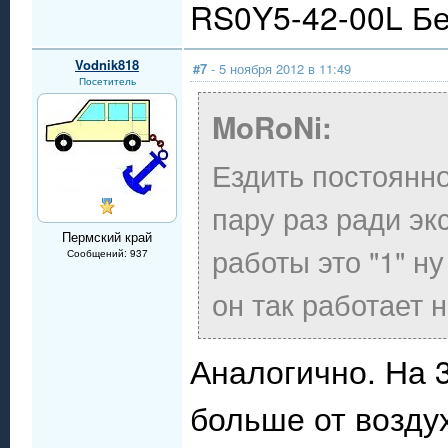
RS0Y5-42-00L Бе
Vodnik818
#7
- 5 ноября 2012 в 11:49
Посетитель
MoRoNi:
Ездить постоянно
пару раз ради э
Пермский край
работы это "1" ну
Сообщений: 937
он так работает н
Аналогично. На 3
больше от воздух