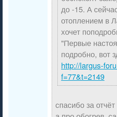
до -15. А сейчас
отоплением в Л
хочет поподроб
"Первые насто
подробно, вот з
http://largus-fo
f=77&t=2149
спасибо за отчёт
а про обогрев ,с