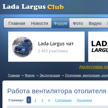
Главная
Новости
Форум
Фото
Видео
Аксессуары на
Главная
→
Форум
→
Эксплуатация
→
Отопление, вентиляция, кон
Работа вентилятора отопителя
Страницы:
1
2
3
4
Следующая
Последняя