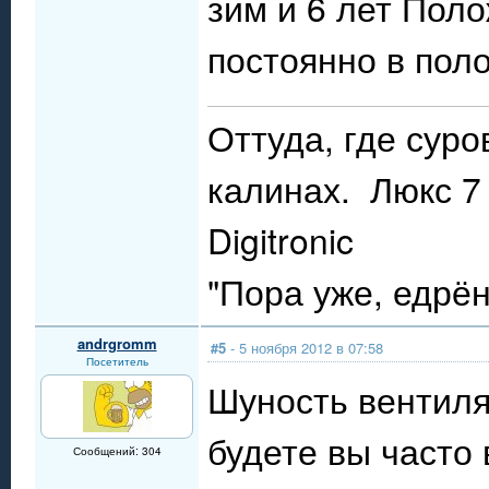
зим и 6 лет Пол
постоянно в поло
Оттуда, где сур
калинах. Люкс 7 
Digitronic
"Пора уже, едрё
andrgromm
#5
- 5 ноября 2012 в 07:58
Посетитель
Шуность вентилят
будете вы часто 
Сообщений: 304