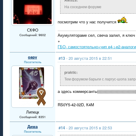
AlexEs:
На соседнем форуме
посмотрим что у нас получится
СКФО
Акумулятораме сел, свеча залил, я ключ
Сообщений: 9602
+
ГБО- самостоятельно+чип e4->e2-аналог
oapv
#13
- 20 августа 2015 в 22:51
Посетитель
praktic:
Тем форумом барыги с ларгус-шопа запр
а здесь коммерсанты)))))))))))))))))))))))))))))))))
RS0Y5-42-02D, К4М
Липецк
Сообщений: 8351
Дима
#14
- 20 августа 2015 в 22:53
Посетитель