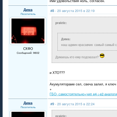
Иии удовольствия ноль, согласен.
Дима
#8
- 20 августа 2015 в 22:19
Посетитель
praktic:
Дима:
наш админ красавчик самый самый 
СКФО
Сообщений: 9602
Думаешь кто ему подсказал?
и ХТО???
Акумулятораме сел, свеча залил, я ключ
+
ГБО- самостоятельно+чип e4->e2-аналог
Дима
#9
- 20 августа 2015 в 22:24
Посетитель
praktic: