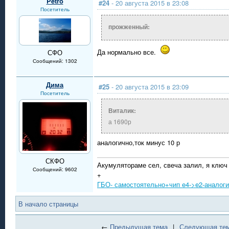
Petro
#24
- 20 августа 2015 в 23:08
Посетитель
прожженный:
Да нормально все.
СФО
Сообщений: 1302
Дима
#25
- 20 августа 2015 в 23:09
Посетитель
Виталик:
а 1690р
аналогично,ток минус 10 р
СКФО
Акумулятораме сел, свеча залил, я ключ
Сообщений: 9602
+
ГБО- самостоятельно+чип e4->e2-аналог
В начало страницы
←
Предыдущая тема
|
Следующая те