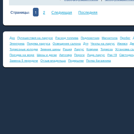
Страницы:
1
2
Следующая
Последняя
Дхо
Путешествия на ларгусе
Расход топлива
Подлокотник
Магнитола
Пробег
Электрика
Покупка ларгуса
Освещение салона
Дтп
Чехлы на ларгус
Ижевск
Дв
Тормозные колодки
Зимние шины
Рация
Ларгус
Коврики
Тормоза
Установка с
Поездка на море
Шины и диски
Автозвук
Пороги
Лада ларгус
Рки-19
Светодио
Замена 5 передачи
Отзыв владельца
Подкрылки
Полка багажника