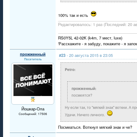
100% так и есть
Редактировалось: 1 раз (Последний: 20 ав
RS0Y5L 42-02K (k4m, 7 мест, luxe)
'Расскажите - я забуду, покажите - я запо
прожженный
#23
- 20 августа 2015 в 23:05
Посетитель
Petro:
прожженный:
посмеятся?
Ну если так, то "мягкий знак" воткни. А п
Йошкар-Ола
Сообщений: 17506
Удачи. Ничего личного.
Посмеаться. Воткнул мягкий знак и че?