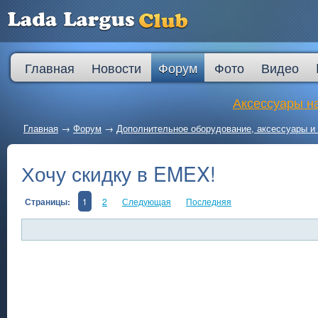
Главная
Новости
Форум
Фото
Видео
Аксессуары на
Главная
→
Форум
→
Дополнительное оборудование, аксессуары и 
Хочу скидку в EMEX!
Страницы:
1
2
Следующая
Последняя