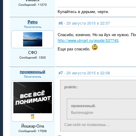
Сообщений: 11273
Купайтесь в дерьме, черти.
Petro
#6
- 20 августа 2015 в 22:07
Посетитель
Спасибо, конечно. Но на йух не нужно. П
http://www.ulmart.ru/goods/537745
.
Еще раз спасибо.
СФО
Сообщений: 1302
прожженный
#7
- 20 августа 2015 в 22:08
Посетитель
praktic:
прожженный:
Выпенндрон
Сам себя не похвалишь ...
Йошкар-Ола
Сообщений: 17506