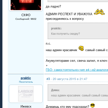
да ладно?
АДМИН РЕСПЕКТ И УВАЖУХА
СКФО
присоединяюсь к вопросу
Сообщений: 9602
praktic:
Как получить скидку?
п.с.
наш админ красавчик
самый самый с
Акумулятораме сел, свеча залил, я ключ
+
ГБО- самостоятельно+чип e4->e2-аналог
praktic
#3
- 20 августа 2015 в 21:47
Посетитель
Дима:
наш админ красавчик самый самый самы
Ижевск
Думаешь кто ему подсказал?