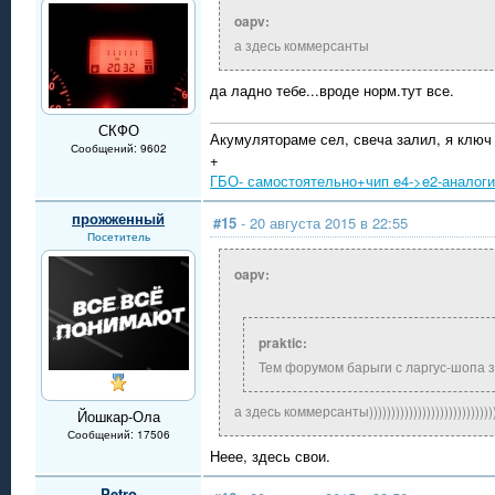
oapv:
а здесь коммерсанты
да ладно тебе...вроде норм.тут все.
СКФО
Акумулятораме сел, свеча залил, я ключ
Сообщений: 9602
+
ГБО- самостоятельно+чип e4->e2-аналог
прожженный
#15
- 20 августа 2015 в 22:55
Посетитель
oapv:
praktic:
Тем форумом барыги с ларгус-шопа 
а здесь коммерсанты))))))))))))))))))))))))))))))
Йошкар-Ола
Сообщений: 17506
Неее, здесь свои.
Petro