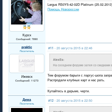
Largus RS0Y5-42-02D Platinum (25.02.2013).
Помощь Новороссии
Курск
Сообщений: 7890
praktic
#11
- 20 августа 2015 в 22:46
Посетитель
AlexEs:
На соседнем форуме затея со скидками 
Тем форумом барыги с ларгус-шопа запр
Ижевск
Распродали клубных карт и нас рать.
Сообщений: 11273
Купайтесь в дерьме, черти.
Дима
#12
- 20 августа 2015 в 22:50
Посетитель