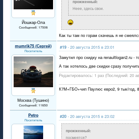
прожженный:
Неее, здесь свои.
Йошкар-Ола
Сообщений: 17506
Как ты там по горам скачешь я не смеялс
mumrik75 (Сергей)
#19
- 20 августа 2015 в 23:01
Посетитель
Замутил про скидку на renaultlogan2.ru - т
А так хотелось две скидки сразу получи
Редактировалось: 1 раз (Последний: 20 ав
К7М+ГБО+чип Паулюс евро2, 9 тык/год, 8
Москва (Тушино)
Сообщений: 11650
Petro
#20
- 20 августа 2015 в 23:02
Посетитель
прожженный:
посмеятся?