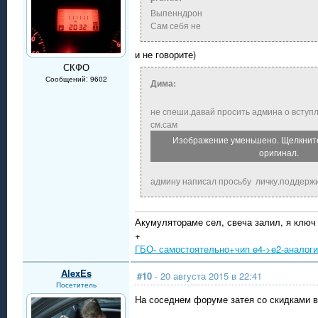
Выпенндрон
Сам себя не
и не говорите)
СКФО
Сообщений: 9602
Дима:
не спеши.давай просить админа о вступ
см.сам
Изображение уменьшено. Щелкните
оригинал.
админу написал просьбу личку.поддерж
Акумулятораме сел, свеча залил, я ключ
+
ГБО- самостоятельно+чип e4->e2-аналог
AlexEs
#10
- 20 августа 2015 в 22:41
Посетитель
На соседнем форуме затея со скидками 