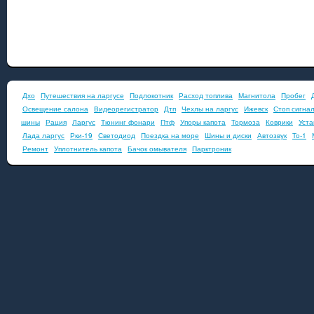
Дхо
Путешествия на ларгусе
Подлокотник
Расход топлива
Магнитола
Пробег
Освещение салона
Видеорегистратор
Дтп
Чехлы на ларгус
Ижевск
Стоп сигна
шины
Рация
Ларгус
Тюнинг фонари
Птф
Упоры капота
Тормоза
Коврики
Уста
Лада ларгус
Рки-19
Светодиод
Поездка на море
Шины и диски
Автозвук
То-1
Ремонт
Уплотнитель капота
Бачок омывателя
Парктроник