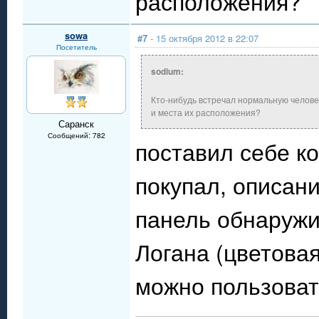
расположения?
sowa
#7
- 15 октября 2012 в 22:07
Посетитель
sodium:
Кто-нибудь встречал нормальную человеч
и места их расположения?
Саранск
Сообщений: 782
поставил себе ко
покупал, описани
панель обнаружи
Логана (цветовая
можно пользоват