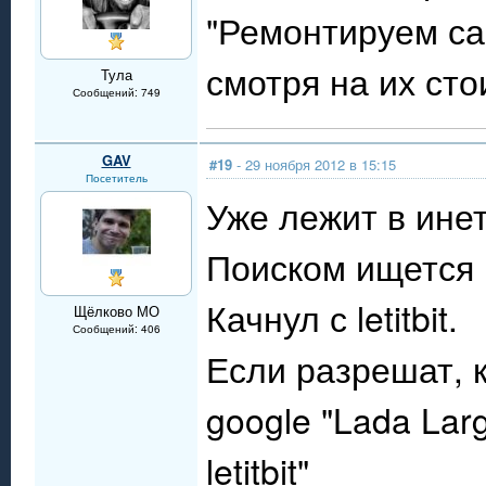
"Ремонтируем сам
смотря на их сто
Тула
Сообщений: 749
GAV
#19
- 29 ноября 2012 в 15:15
Посетитель
Уже лежит в инет
Поиском ищется 
Качнул с letitbit.
Щёлково МО
Сообщений: 406
Если разрешат, к
google "Lada La
letitbit"