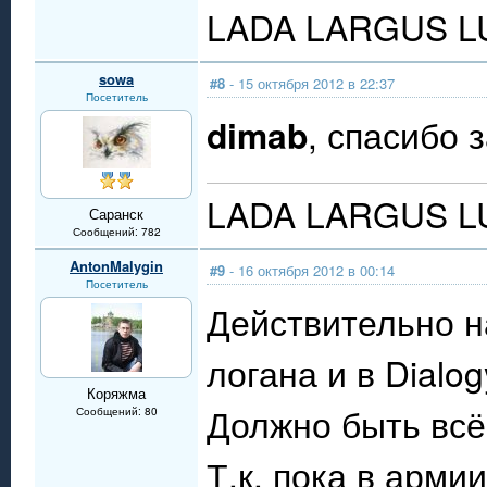
LADA LARGUS LUX
sowa
#8
- 15 октября 2012 в 22:37
Посетитель
dimab
, спасибо з
LADA LARGUS LUX
Саранск
Сообщений: 782
AntonMalygin
#9
- 16 октября 2012 в 00:14
Посетитель
Действительно н
логана и в Dialo
Коряжма
Должно быть всё
Сообщений: 80
Т.к. пока в арми