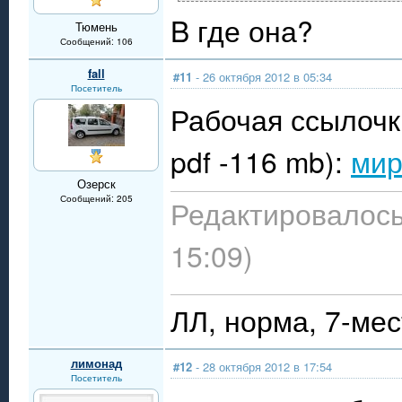
B где она?
Тюмень
Сообщений: 106
fall
#11
- 26 октября 2012 в 05:34
Посетитель
Рабочая ссылочк
pdf -116 mb):
мир
Озерск
Сообщений: 205
Редактировалось
15:09)
ЛЛ, норма, 7-мес
лимонад
#12
- 28 октября 2012 в 17:54
Посетитель