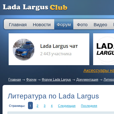
Главная
Новости
Форум
Фото
Видео
Аксессуары на
Главная
→
Форум
→
Форум Lada Largus
→
Документация
→
Литера
Литература по Lada Largus
Страницы:
1
2
3
4
Следующая
Последняя