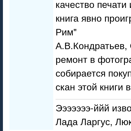
качество печати
книга явно проиг
Рим"
А.В.Кондратьев,
ремонт в фотогра
собирается поку
скан этой книги 
Эээээээ-ййй изво
Лада Ларгус, Лю