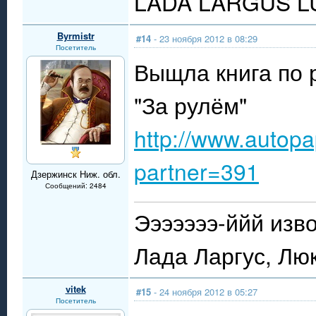
LADA LARGUS LUX
Byrmistr
#14
- 23 ноября 2012 в 08:29
Посетитель
Выщла книга по 
"За рулём"
http://www.autopa
partner=391
Дзержинск Ниж. обл.
Сообщений: 2484
Эээээээ-ййй изво
Лада Ларгус, Лю
vitek
#15
- 24 ноября 2012 в 05:27
Посетитель