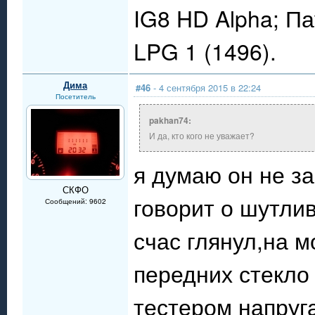
IG8 HD Alpha; П
LPG 1 (1496).
Дима
#46
- 4 сентября 2015 в 22:24
Посетитель
pakhan74:
И да, кто кого не уважает?
я думаю он не зам
СКФО
говорит о шутли
Сообщений: 9602
счас глянул,на 
передних стекло
тестером напруг