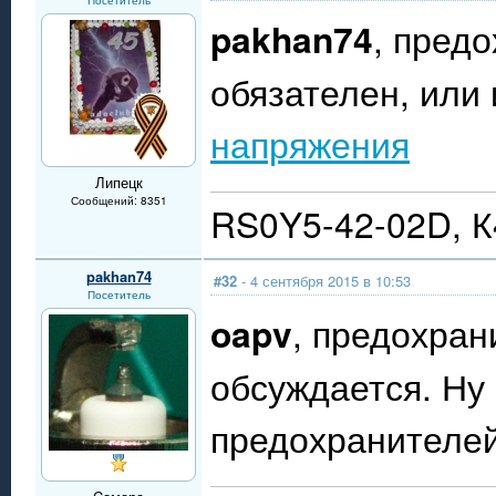
Посетитель
pakhan74
, пред
обязателен, или
напряжения
Липецк
Сообщений: 8351
RS0Y5-42-02D, 
pakhan74
#32
- 4 сентября 2015 в 10:53
Посетитель
oapv
, предохран
обсуждается. Ну 
предохранителей