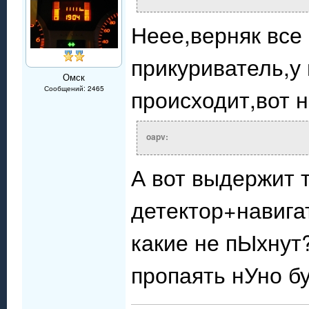
Неее,верняк все
прикуриватель,у 
Омск
Сообщений: 2465
происходит,вот 
oapv:
А вот выдержит 
детектор+навига
какие не пЫхнут
пропаять нУно б