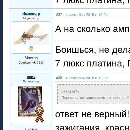
Инженегр
#37
- 4 сентября 2015 в 18:24
Модератор
А на сколько ам
Боишься, не дел
Москва
7 люкс платина,
Сообщений: 6533
oapv
#38
- 4 сентября 2015 в 19:32
Посетитель
pakhan74:
Переставь питание с желтого провода б
ответ не верный!
зажигания, красн
Липецк