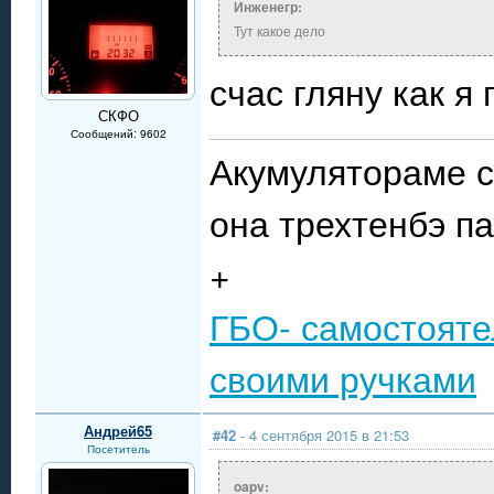
Инженегр:
Тут какое дело
счас гляну как я
СКФО
Сообщений: 9602
Акумулятораме с
она трехтенбэ п
+
ГБО- самостояте
своими ручками
Андрей65
#42
- 4 сентября 2015 в 21:53
Посетитель
oapv: