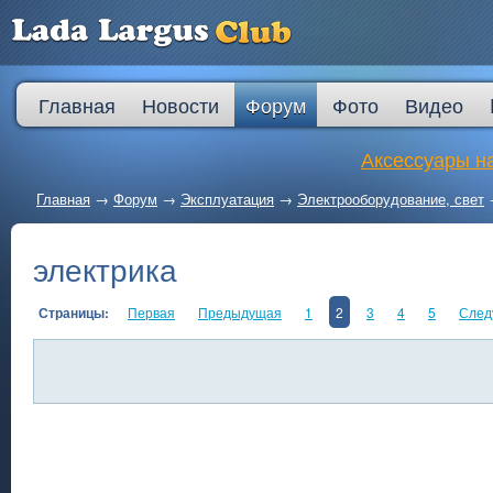
Главная
Новости
Форум
Фото
Видео
Аксессуары на
Главная
→
Форум
→
Эксплуатация
→
Электрооборудование, свет
электрика
Страницы:
Первая
Предыдущая
1
2
3
4
5
След