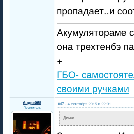
пропадает..и соо
Акумулятораме с
она трехтенбэ п
+
ГБО- самостояте
своими ручками
Андрей65
#47
- 4 сентября 2015 в 22:31
Посетитель
Дима: