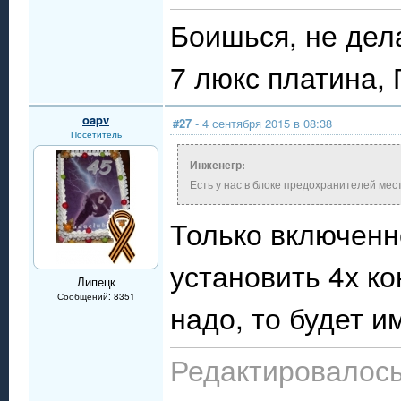
Боишься, не дел
7 люкс платина,
oapv
#27
- 4 сентября 2015 в 08:38
Посетитель
Инженегр:
Есть у нас в блоке предохранителей мес
Только включенн
установить 4х ко
Липецк
Сообщений: 8351
надо, то будет 
Редактировалось