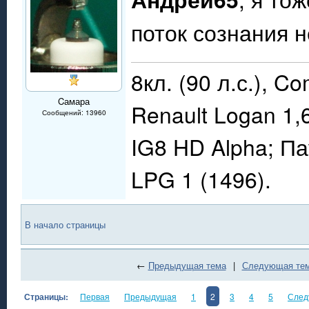
поток сознания 
8кл. (90 л.с.), C
Cамара
Renault Logan 1,
Сообщений: 13960
IG8 HD Alpha; П
LPG 1 (1496).
В начало страницы
←
Предыдущая тема
|
Следующая те
Страницы:
Первая
Предыдущая
1
2
3
4
5
След