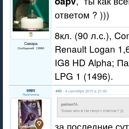
oapv
, ты как все
ответом ? )))
8кл. (90 л.с.), C
Cамара
Renault Logan 1,
Сообщений: 13960
IG8 HD Alpha; П
LPG 1 (1496).
oapv
#40
- 4 сентября 2015 в 21:40
Посетитель
pakhan74:
Только чего ж так тянул с ответом ? )))
за последние сут