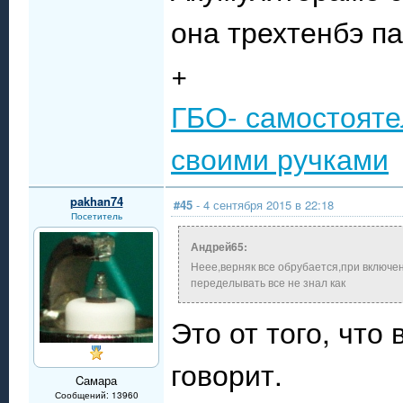
она трехтенбэ п
+
ГБО- самостояте
своими ручками
pakhan74
#45
- 4 сентября 2015 в 22:18
Посетитель
Андрей65:
Неее,верняк все обрубается,при включен
переделывать все не знал как
Это от того, что
говорит.
Cамара
Сообщений: 13960