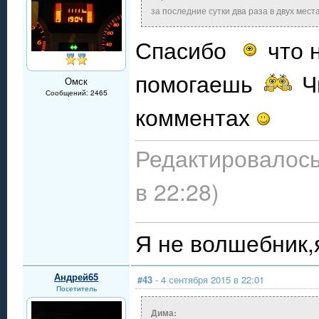
за последние сутки два раза в двух мест
Спасибо
что 
помогаешь
Чи
Омск
Сообщений: 2465
комментах
Редактировалось
в 22:28)
Я не волшебник,я
Андрей65
#43
- 4 сентября 2015 в 22:01
Посетитель
Дима: