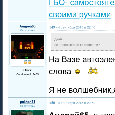
ГБО- самостояте
своими ручками
Андрей65
#49
- 4 сентября 2015 в 22:40
Посетитель
Дима:
не понял,чего не те собирали?
На Вазе автоэле
слова
Омск
Сообщений: 2465
Я не волшебник,я
pakhan74
#50
- 4 сентября 2015 в 22:50
Посетитель
Андрей65
, я то