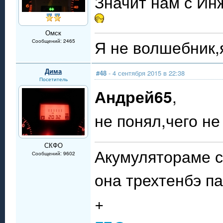
Значит нам с Ин
Омск
Я не волшебник,я
Сообщений: 2465
Дима
#48
- 4 сентября 2015 в 22:38
Посетитель
Андрей65
,
не понял,чего не
СКФО
Акумулятораме с
Сообщений: 9602
она трехтенбэ п
+