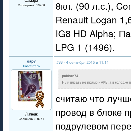
Cамара
8кл. (90 л.с.), C
Сообщений: 13960
Renault Logan 1,
IG8 HD Alpha; П
LPG 1 (1496).
oapv
#33
- 4 сентября 2015 в 11:14
Посетитель
pakhan74:
Ну и вязать не прямо к АКБ, а в колодке
считаю что лучш
провод в блоке 
Липецк
Сообщений: 8351
подрулевом пере