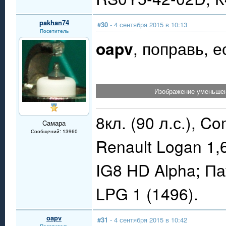
pakhan74
#30
- 4 сентября 2015 в 10:13
Посетитель
oapv
, поправь, 
Изображение уменьшен
8кл. (90 л.с.), C
Cамара
Сообщений: 13960
Renault Logan 1,
IG8 HD Alpha; П
LPG 1 (1496).
oapv
#31
- 4 сентября 2015 в 10:42