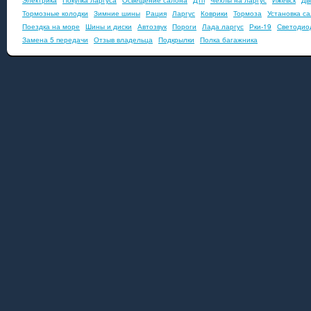
Электрика
Покупка ларгуса
Освещение салона
Дтп
Чехлы на ларгус
Ижевск
Дв
Тормозные колодки
Зимние шины
Рация
Ларгус
Коврики
Тормоза
Установка с
Поездка на море
Шины и диски
Автозвук
Пороги
Лада ларгус
Рки-19
Светодио
Замена 5 передачи
Отзыв владельца
Подкрылки
Полка багажника