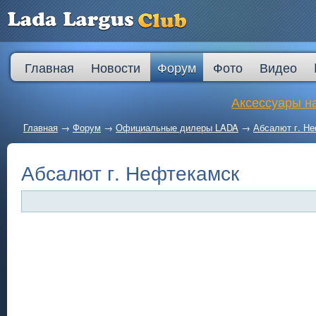
Главная
Новости
Форум
Фото
Видео
Аксессуары на
Главная
→
Форум
→
Официальные дилеры LADA
→
Абсалют г. Н
Абсалют г. Нефтекамск