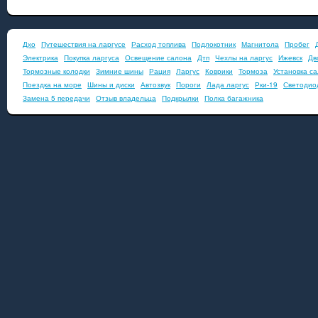
Дхо
Путешествия на ларгусе
Расход топлива
Подлокотник
Магнитола
Пробег
Электрика
Покупка ларгуса
Освещение салона
Дтп
Чехлы на ларгус
Ижевск
Дв
Тормозные колодки
Зимние шины
Рация
Ларгус
Коврики
Тормоза
Установка с
Поездка на море
Шины и диски
Автозвук
Пороги
Лада ларгус
Рки-19
Светодио
Замена 5 передачи
Отзыв владельца
Подкрылки
Полка багажника