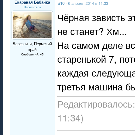
Ёкараная Бабайка
#10
- 6 апреля 2014 в 11:33
Посетитель
Чёрная зависть эт
не станет? Хм...
На самом деле вс
Березники, Пермский
край
старенькой 7, по
Сообщений: 45
каждая следующа
третья машина бы
Редактировалось:
11:34)