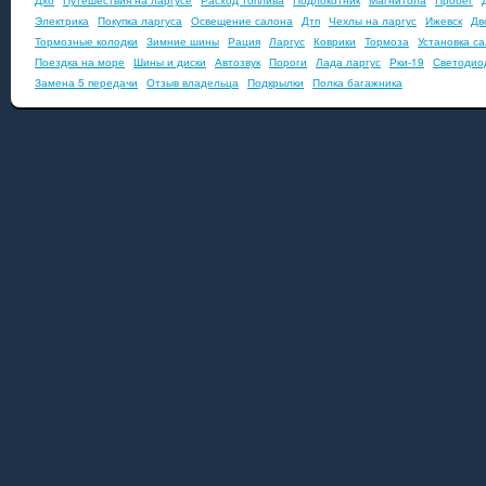
Дхо
Путешествия на ларгусе
Расход топлива
Подлокотник
Магнитола
Пробег
Электрика
Покупка ларгуса
Освещение салона
Дтп
Чехлы на ларгус
Ижевск
Дв
Тормозные колодки
Зимние шины
Рация
Ларгус
Коврики
Тормоза
Установка с
Поездка на море
Шины и диски
Автозвук
Пороги
Лада ларгус
Рки-19
Светодио
Замена 5 передачи
Отзыв владельца
Подкрылки
Полка багажника