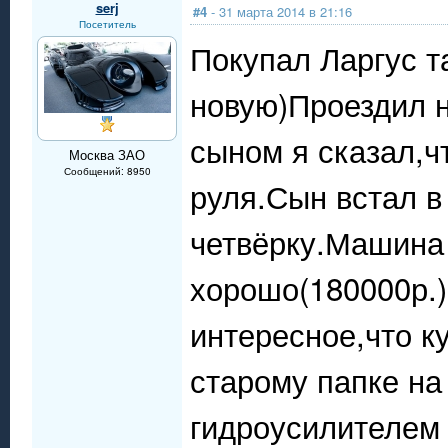
serj
#4
- 31 марта 2014 в 21:16
Посетитель
Покупал Ларгус т
новую)Проездил на
сыном я сказал,ч
Москва ЗАО
Сообщений: 8950
руля.Сын встал в
четвёрку.Машина 
хорошо(180000р.)
интересное,что к
старому папке на
гидроусилителем 