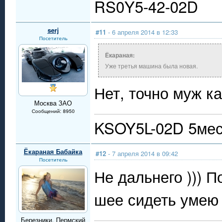
RS0Y5-42-02D
serj
#11
- 6 апреля 2014 в 12:33
Посетитель
Ёкараная:
Уже третья машина была новая.
Нет, точно муж ка
Москва ЗАО
Сообщений: 8950
KSOY5L-02D 5мест
Ёкараная Бабайка
#12
- 7 апреля 2014 в 09:42
Посетитель
Не дальнего ))) П
шее сидеть умею 
Березники, Пермский