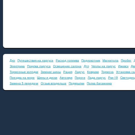
Дхо
Путешествия на ларгусе
Расход топлива
Подлокотник
Магнитола
Пробег
Электрика
Покупка ларгуса
Освещение салона
Дтп
Чехлы на ларгус
Ижевск
Дв
Тормозные колодки
Зимние шины
Рация
Ларгус
Коврики
Тормоза
Установка с
Поездка на море
Шины и диски
Автозвук
Пороги
Лада ларгус
Рки-19
Светодио
Замена 5 передачи
Отзыв владельца
Подкрылки
Полка багажника