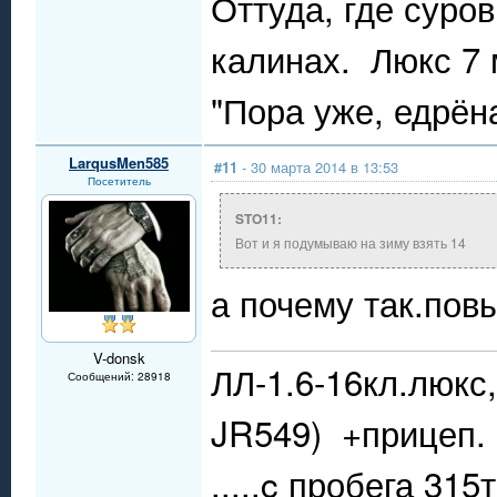
Оттуда, где суро
калинах. Люкс 7 м
"Пора уже, едрён
LarqusMen585
#11
- 30 марта 2014 в 13:53
Посетитель
STO11:
Вот и я подумываю на зиму взять 14
а почему так.пов
V-donsk
ЛЛ-1.6-16кл.люкс,
Сообщений: 28918
JR549) +прицеп.
.....c пробега 315