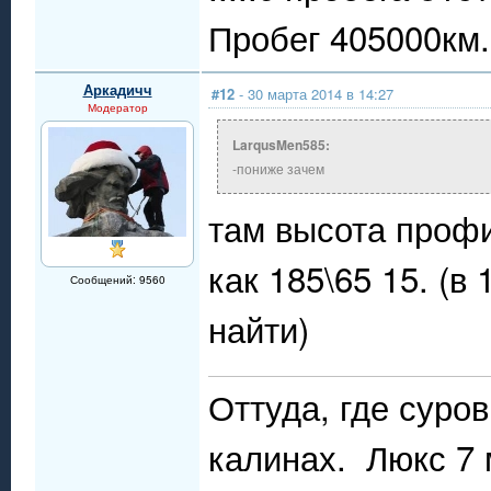
Пробег 405000км..
Аркадичч
#12
- 30 марта 2014 в 14:27
Модератор
LarqusMen585:
-пониже зачем
там высота профи
как 185\65 15. (
Сообщений: 9560
найти)
Оттуда, где суро
калинах. Люкс 7 м