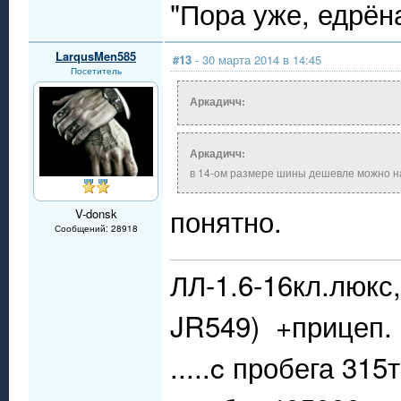
"Пора уже, едрён
LarqusMen585
#13
- 30 марта 2014 в 14:45
Посетитель
Аркадичч:
Аркадичч:
в 14-ом размере шины дешевле можно н
понятно.
V-donsk
Сообщений: 28918
ЛЛ-1.6-16кл.люкс,
JR549) +прицеп.
.....c пробега 315