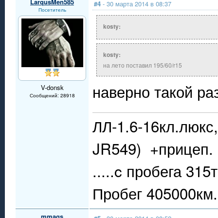
LarqusMen585
#4
- 30 марта 2014 в 08:37
Посетитель
kosty:
kosty:
на лето поставил 195/60/r15
наверно такой ра
V-donsk
Сообщений: 28918
ЛЛ-1.6-16кл.люкс,
JR549) +прицеп.
.....c пробега 315
Пробег 405000км..
mmags