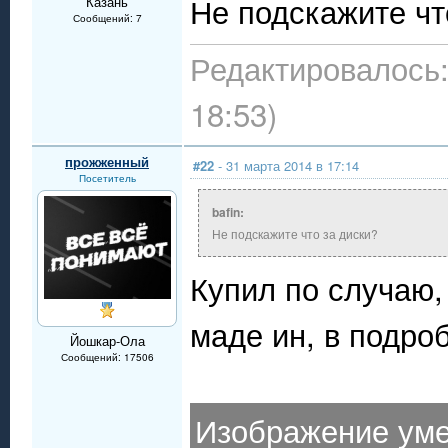
Не подскажите чт
Казань
Сообщений: 7
Редактировалось:
18:53)
прожженный
#22
- 31 марта 2014 в 17:14
Посетитель
bafin:
Не подскажите что за диски?
Купил по случаю, 
маде ин, в подро
Йошкар-Ола
Сообщений: 17506
Изображение уме