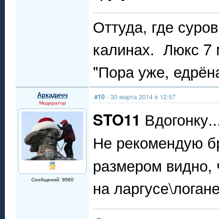
Оттуда, где суро
калинах. Люкс 7 м
"Пора уже, едрён
Аркадичч
#10
- 30 марта 2014 в 12:57
Модератор
Вдогонку..
STO11
Не рекомендую бр
размером видно, 
Сообщений: 9560
на ларгусе\логан