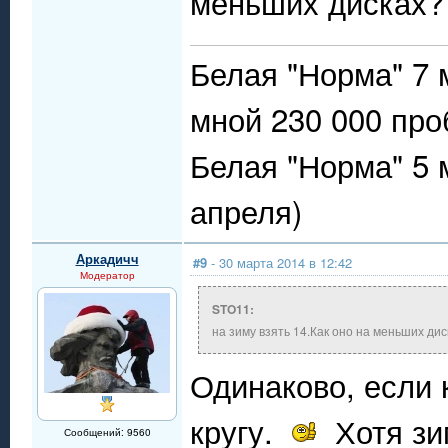
меньших дисках? 
Белая "Норма" 7 
мной 230 000 про
Белая "Норма" 5 
апреля)
Аркадичч
#9
- 30 марта 2014 в 12:42
Модератор
STO11:
на зиму взять 14.Как оно на меньших дис
Одинаково, если к
кругу.
Хотя зим
Сообщений: 9560