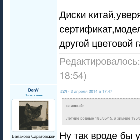
Диски китай,увер
сертификат,моде
другой цветовой 
Редактировалось:
18:54)
DonV
#24
- 3 апреля 2014 в 17:47
Посетитель
наивный:
Летние родные 185/65/15, а зимние 195/6
Ну так вроде бы 
Балаково Саратовской