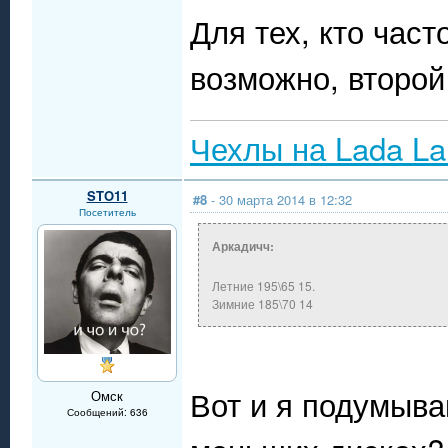
Для тех, кто част
возможно, второй
Чехлы на Lada La
STO11
#8
- 30 марта 2014 в 12:32
Посетитель
Аркадичч:
Летние 195\65 15.
Зимние 185\70 14
Вот и я подумыва
Омск
Сообщений: 636