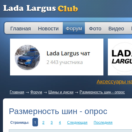
Главная
Новости
Форум
Фото
Видео
Аксессуары на
Главная
→
Форум
→
Шины и диски
→
Размерность шин - опрос
Размерность шин - опрос
Страницы:
1
2
3
4
Следующая
Последняя