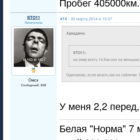
Пробег 405000км..
STO11
#14
- 30 марта 2014 в 15:07
Посетитель
Аркадичч:
STO11:
на зиму взять 14.Как оно на меньших
Одинаково, если качать как на табличке. 
Омск
Сообщений: 636
У меня 2,2 перед,
Белая "Норма" 7 