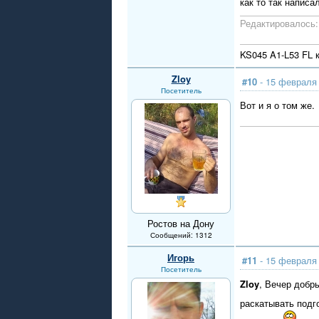
как то так написа
Редактировалось: 
KS045 A1-L53 FL
Zloy
#10
- 15 февраля 
Посетитель
Вот и я о том же.
Ростов на Дону
Сообщений: 1312
Игорь
#11
- 15 февраля 
Посетитель
Zloy
, Вечер добр
раскатывать подг