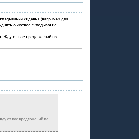
складывании сиденья (например для
уднить обратное складывание...
а. Жду от вас предложений по
Жду от вас предложений по