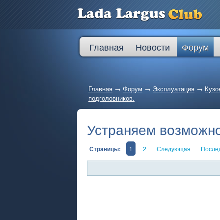
Главная
Новости
Форум
Главная
→
Форум
→
Эксплуатация
→
Кузо
подголовников.
Устраняем возможно
Страницы:
1
2
Следующая
После