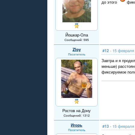
до этого
фикс
Йошкар-Ола
Сообщений: 595
Zloy
#12
- 15 февраля 
Посетитель
Завтра и я проде
меньше) расстоян
фиксируемое пол
Ростов на Дону
Сообщений: 1312
Игорь
#13
- 15 февраля 
Посетитель