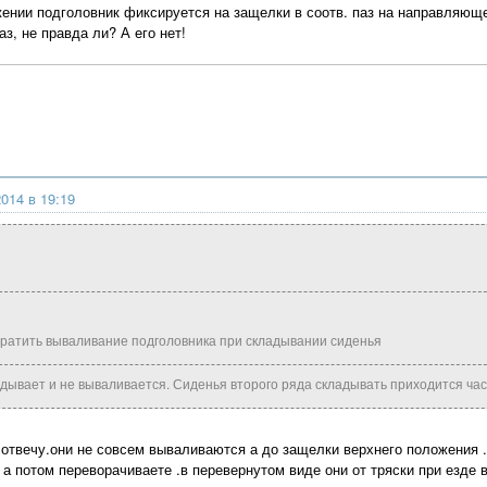
ении подголовник фиксируется на защелки в соотв. паз на направляющ
з, не правда ли? А его нет!
014 в 19:19
вратить вываливание подголовника при складывании сиденья
дывает и не вываливается. Сиденья второго ряда складывать приходится час
го отвечу.они не совсем вываливаются а до защелки верхнего положения
 а потом переворачиваете .в перевернутом виде они от тряски при езде 