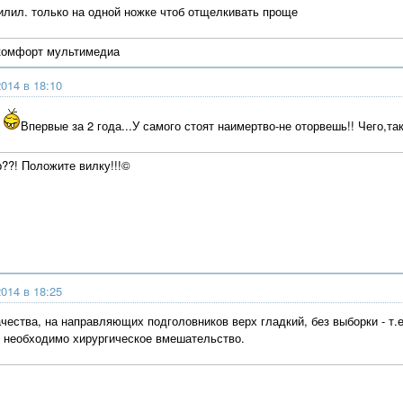
пилил. только на одной ножке чтоб отщелкивать проще
 комфорт мультимедиа
014 в 18:10
.
Впервые за 2 года...У самого стоят наимертво-не оторвешь!! Чего,та
р??! Положите вилку!!!©
014 в 18:25
ачества, на направляющих подголовников верх гладкий, без выборки - т
 необходимо хирургическое вмешательство.