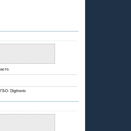
асто.
БО- Digitronic