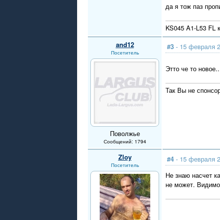
да я тож паз про
KS045 A1-L53 FL
and12
#3
- 15 февраля 2
Посетитель
Этто че то новое.
Так Вы не спонсо
Поволжье
Сообщений: 1794
Zloy
#4
- 15 февраля 2
Посетитель
Не знаю насчет к
не может. Видимо