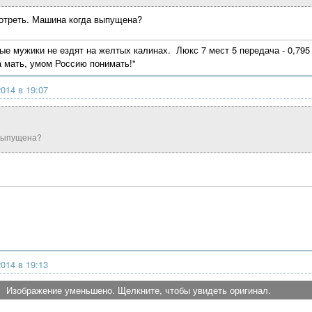
отреть. Машина когда выпущена?
ые мужики не ездят на желтых калинах. Люкс 7 мест 5 передача - 0,795 Г
а мать, умом Россию понимать!"
014 в 19:07
выпущена?
014 в 19:13
Изображение уменьшено. Щелкните, чтобы увидеть оригинал.