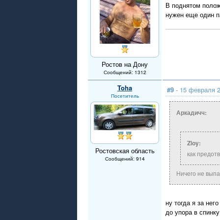
В поднятом полож
нужен еще один па
Ростов на Дону
Сообщений: 1312
Toha
#9
- 15 февраля 2
Посетитель
Аркадичч:
Zloy:
Ростовская область
как предот
Сообщений: 914
Ничего не выпа
ну тогда я за не
до упора в спинку