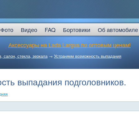
Фото
Видео
FAQ
Бортовики
Об автомобиле
Аксессуары на Lada Largus по оптовым ценам!
в, салон, стекла, зеркала
→
Устраняем возможность выпадания
сть выпадания подголовников.
дняя