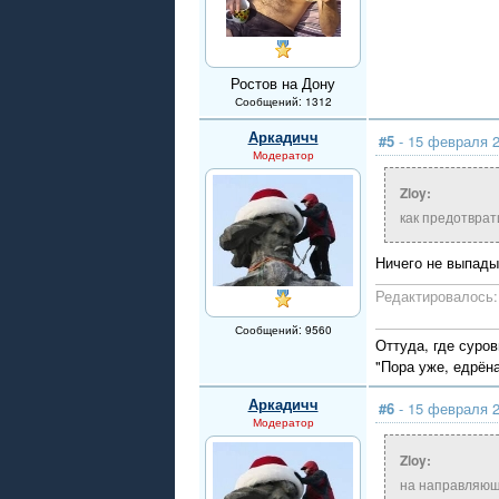
Ростов на Дону
Сообщений: 1312
Аркадичч
#5
- 15 февраля 2
Модератор
Zloy:
как предотврат
Ничего не выпады
Редактировалось: 
Сообщений: 9560
Оттуда, где суров
"Пора уже, едрён
Аркадичч
#6
- 15 февраля 2
Модератор
Zloy:
на направляющи