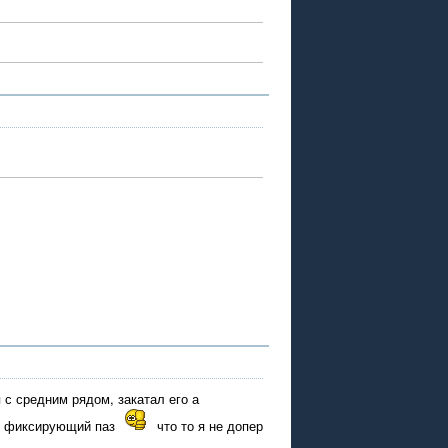
 с средним рядом, закатал его а
дин фиксирующий паз
что то я не допер