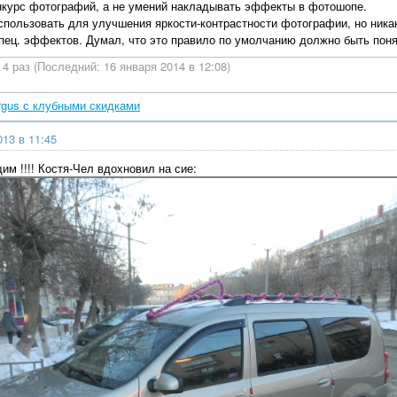
онкурс фотографий, а не умений накладывать эффекты в фотошопе.
пользовать для улучшения яркости-контрастности фотографии, но никак
пец. эффектов. Думал, что это правило по умолчанию должно быть понят
4 раз (Последний: 16 января 2014 в 12:08)
rgus с клубными скидками
013 в 11:45
м !!!! Костя-Чел вдохновил на сие: