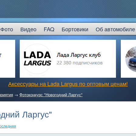
Фото
Видео
FAQ
Бортовики
Об автомобиле
Аксессуары на Lada Largus по оптовым ценам!
приятия
→
Фотоконкурс "Новогодний Ларгус"
дний Ларгус"
оследняя