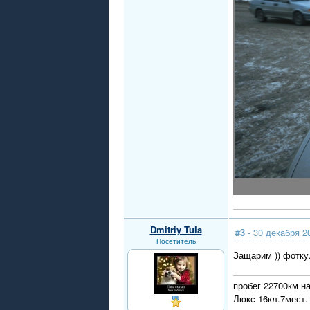
Dmitriy Tula
#3
- 30 декабря 2
Посетитель
Защарим )) фотку
пробег 22700км на
Люкс 16кл.7мест.