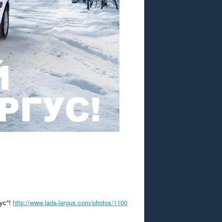
ус"!
http://www.lada-largus.com/photos/1100