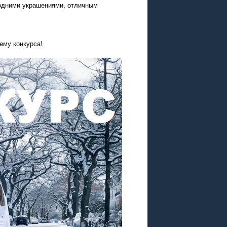
годними украшениями, отличным
ему конкурса!