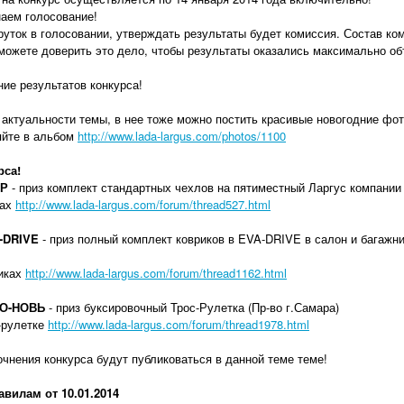
наем голосование!
руток в голосовании, утверждать результаты будет комиссия. Состав ком
сможете доверить это дело, чтобы результаты оказались максимально о
ние результатов конкурса!
актуальности темы, в нее тоже можно постить красивые новогодние фото
яйте в альбом
http://www.lada-largus.com/photos/1100
рса!
ЕР
- приз комплект стандартных чехлов на пятиместный Ларгус компани
лах
http://www.lada-largus.com/forum/thread527.html
-DRIVE
- приз полный комплект ковриков в EVA-DRIVE в салон и багажн
риках
http://www.lada-largus.com/forum/thread1162.html
ТО-НОВЬ
- приз буксировочный Трос-Рулетка (Пр-во г.Самара)
-рулетке
http://www.lada-largus.com/forum/thread1978.html
очнения конкурса будут публиковаться в данной теме теме!
авилам от 10.01.2014