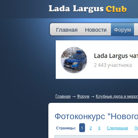
Главная
Новости
Форум
Главная
→
Форум
→
Клубные дела и меро
Фотоконкурс "Нового
Страницы:
1
2
3
Следующая
П