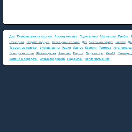
Дхо
Путешествия на ларгусе
Расход топлива
Подлокотник
Магнитола
Пробег
Электрика
Покупка ларгуса
Освещение салона
Дтп
Чехлы на ларгус
Ижевск
Дв
Тормозные колодки
Зимние шины
Рация
Ларгус
Коврики
Тормоза
Установка с
Поездка на море
Шины и диски
Автозвук
Пороги
Лада ларгус
Рки-19
Светодио
Замена 5 передачи
Отзыв владельца
Подкрылки
Полка багажника