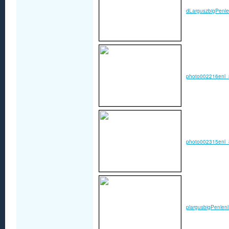
dLarguszbigPenle
photo002216enl_
photo002315enl_
plargusbigPenlen