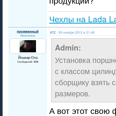
продукции?
Чехлы на Lada L
прожженный
#12
- 29 ноября 2013 в 21:40
Посетитель
Admin:
Установка поршн
Йошкар-Ола
Сообщений: 968
с классом цилин
сборщику взять 
размеров.
А вот этот свою