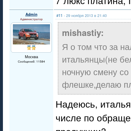
7 люкс платина,
Admin
#11
- 29 ноября 2013 в 21:40
Администратор
mishastiy:
Я о том что за н
итальянцы(не бел
Москва
Сообщений: 11584
ночную смену со
флешке,делаю пл
Надеюсь, италья
числе по обраще