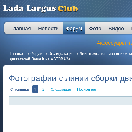
Главная
Новости
Форум
Фото
Видео
Аксессуары на
Главная
→
Форум
→
Эксплуатация
→
Двигатель, топливная и ох
двигателей Renault на АВТОВАЗе
Фотографии с линии сборки дв
Страницы:
1
2
Следующая
Последняя