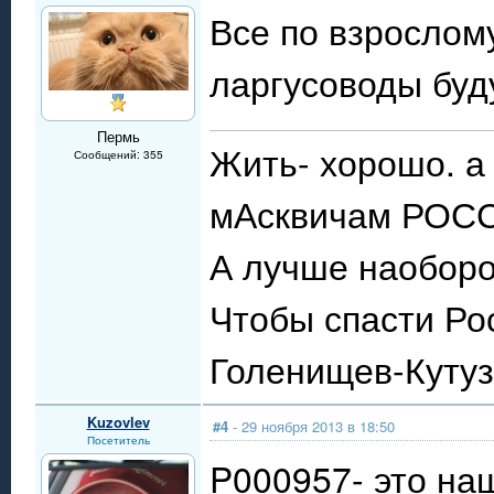
Все по взросло
ларгусоводы буд
Пермь
Жить- хорошо. а
Сообщений: 355
мАсквичам РОСС
А лучше наоборот
Чтобы спасти Р
Голенищев-Кутуз
Kuzovlev
#4
- 29 ноября 2013 в 18:50
Посетитель
P000957- это наш