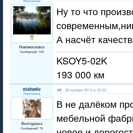
Посетитель
Ну то что произ
современным,ник
А насчёт качеств
Новомосковск
Сообщений: 120
KSOY5-02K
193 000 км
mishastiy
#6
- 29 ноября 2013 в 20:22
Посетитель
В не далёком пр
мебельной фабри
Волгодонск
новое и дорого
Сообщений: 73