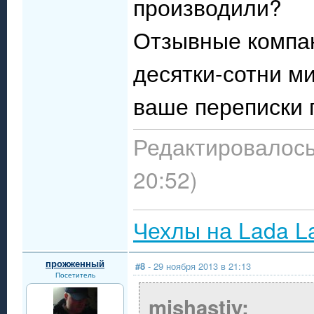
производили?
Отзывные компа
десятки-сотни м
ваше переписки
Редактировалось:
20:52)
Чехлы на Lada L
прожженный
#8
- 29 ноября 2013 в 21:13
Посетитель
mishastiy: