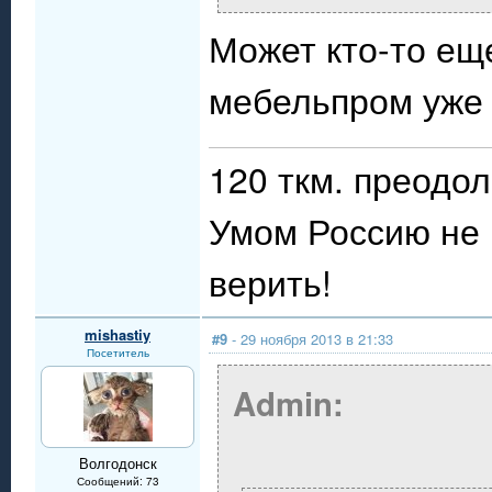
Может кто-то ещ
мебельпром уже 
120 ткм. преодол
Умом Россию не 
верить!
mishastiy
#9
- 29 ноября 2013 в 21:33
Посетитель
Admin:
Волгодонск
Сообщений: 73