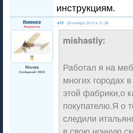
инструкциям.
Инженегр
#10
- 29 ноября 2013 в 21:38
Модератор
mishastiy:
Работал я на ме
Москва
Сообщений: 6534
многих городах 
этой фабрики,о к
покупателю.Я о т
следили итальянц
в свою ночную с