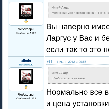
Интей-Лада:
Желающих уже достаточно на 3-4 месяц
Вы наверно имеет
Чебоксары
Сообщений: 152
Ларгус у Вас и б
если так то это 
allodn
#11
- 11 июля 2012 в 09:55
Посетитель
Интей-Лада:
В Чебоксарах я не знаю.
Нормально все в
Чебоксары
Сообщений: 152
и цена установк