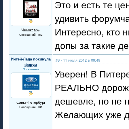
Это и есть те це
удивить форумч
Интересно, кто 
Чебоксары
Сообщений: 152
допы за такие де
Интей-Лада покинула
#8
- 11 июля 2012 в 09:49
форум
Посетитель
Уверен! В Питер
РЕАЛЬНО дороже.
дешевле, но не н
Санкт-Петербург
Сообщений: 131
Желающих уже д