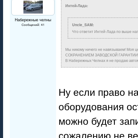
Интей-Лада:
Набережные челны
Uncle_SAM:
Сообщений: 41
Что ответит Интей-Лада по выше н
Мы никому ничего не навязываем! Моя ц
СОХРАНЕНИЕМ ЗАВОДСКОЙ ГАРАНТИИ
В Набережных Челнах я не продаю автом
Ну если право н
оборудования ост
можно будет зап
сожалению не ве