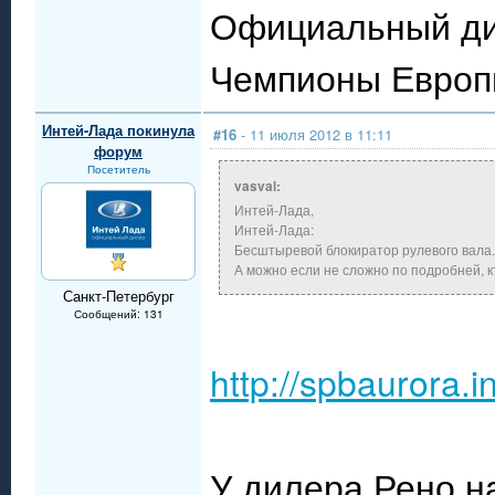
Официальный ди
Чемпионы Евро
Интей-Лада покинула
#16
- 11 июля 2012 в 11:11
форум
Посетитель
vasval:
Интей-Лада,
Интей-Лада:
Бесштыревой блокиратор рулевого вала.
А можно если не сложно по подробней, к
Санкт-Петербург
Сообщений: 131
http://spbaurora.in
У дилера Рено н