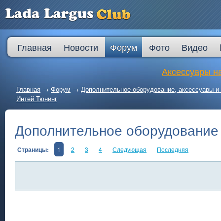
Главная
Новости
Форум
Фото
Видео
Аксессуары на
Главная
→
Форум
→
Дополнительное оборудование, аксессуары и 
Интей Тюнинг
Дополнительное оборудование 
Страницы:
1
2
3
4
Следующая
Последняя