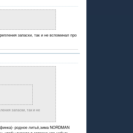
репления запаски, так и не вспоминал про
ления запаски, так и не
 (финка)- родное литьё,зима NORDMAN
чу, чтобы висело в запаске что-нибудь -