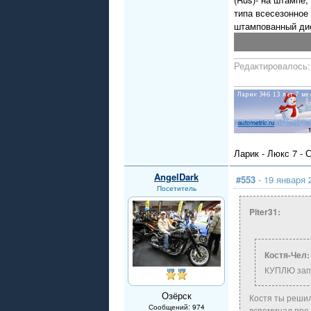
типа всесезонное
штампованный дис
Редактировалось: 
Ларик - Люкс 7 - 
AngelDark
#553
- 19 января 
Посетитель
Piter31:
Костя-Чел:
КУПЛЮ запа
Озёрск
Костя ты решил
Сообщений: 974
вспоминал про