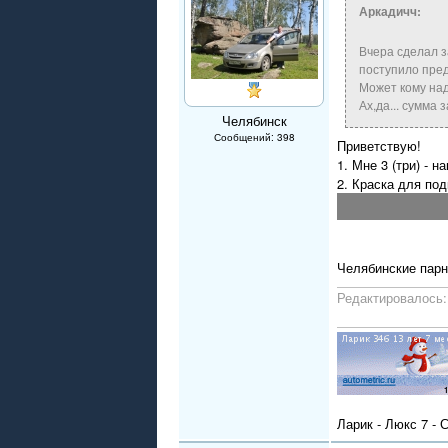
Аркадичч:
Вчера сделал з
поступило пре
Может кому надо
Ах,да... сумма 
Челябинск
Сообщений: 398
Приветствую!
1. Мне 3 (три) - н
2. Краска для под
Челябинские парн
Редактировалось: 
Ларик - Люкс 7 - 