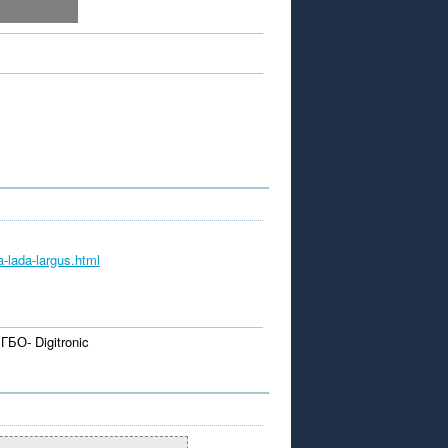
a-lada-largus.html
БО- Digitronic