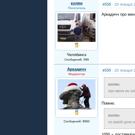
колян
#558
- 20 января 
Посетитель
Аркадичч про мен
Челябинск
Сообщений: 599
Аркадичч
#559
- 20 января 
Модератор
колян:
про меня не з
Помню.
колян:
Сообщений: 9560
по какой цене 
1050 + доставка\н