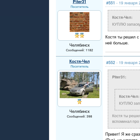
Piter31
#551
- 19 января 
Посетитель
Костя-Чел:
КУПЛЮ запаску 
Костя ты решил с 
неё больше.
Челябинск
Сообщений: 1182
Костя-Чел
#552
- 19 января 
Посетитель
Piter31:
Костя-Чел:
КУПЛЮ запа
Челябинск
Костя ты решил
Сообщений: 398
вспоминал про
Привет! Я же сра
(Rus)- на штампе,