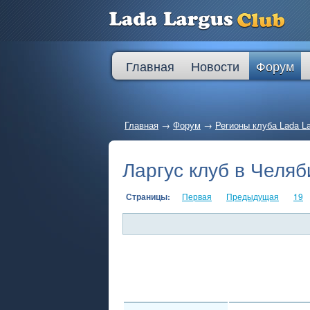
Главная
Новости
Форум
Главная
→
Форум
→
Регионы клуба Lada L
Ларгус клуб в Челяб
Страницы:
Первая
Предыдущая
19