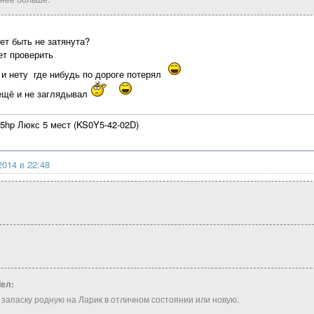
ет быть не затянута?
ет проверить
 и нету где нибудь по дороге потерял
ещё и не заглядывал
05hp Люкс 5 мест (KS0Y5-42-02D)
2014 в 22:48
Чел:
апаску родную на Ларик в отличном состоянии или новую.