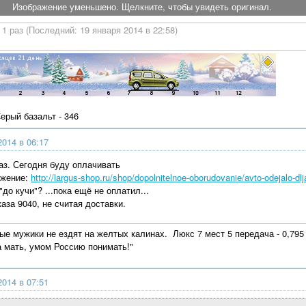
Изображение уменьшено. Щелкните, чтобы увидеть оригинал.
1 раз (Последний: 19 января 2014 в 22:58)
Серый базальт - 346
2014 в 06:17
аз. Сегодня буду оплачивать
ожение:
http://largus-shop.ru/shop/dopolnitelnoe-oborudovanie/avto-odejalo-dlj
до кучи"? ...пока ещё не оплатил...
каза 9040, не считая доставки.
ые мужики не ездят на желтых калинах. Люкс 7 мест 5 передача - 0,795 Г
а мать, умом Россию понимать!"
2014 в 07:51