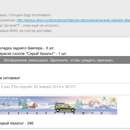
аказ. Сегодня буду оплачивать
дложение:
http://largus-shop.ru/shop/dopolnitelnoe-oborudovanie/avto-odejalo-dlja
 "до кучи"? ...пока ещё не оплатил...
заказа 9040, не считая доставки.
акладка заднего бампера - 3 шт.
краски сколов "Серый базальт" - 1 шт.
Изображение уменьшено. Щелкните, чтобы увидеть оригинал.
и оптовики!
3 раз (Последний: 20 января 2014 в 08:07)
Серый базальт - 346