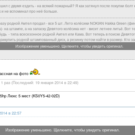
ешил с двумя ездить - на всякий пожарный? Я как затянул после покупки болт
к и не вспоминал про неё больше.
разу родной Амтел продал - все 5 шт. Лето колёсики NOKIAN Hakka Green (фи
 на штампе, а на запаску Девятого колёсика нет - висит летнее литьё. Вот те
будь - типа всесезонное родной Амтел или Кама. Вот теперь в поиске Девятог
рикупить родной штампованный диск, а резинку потом найти в размер. Кто з
Изображение уменьшено. Щелкните, чтобы увидеть оригинал.
лассная на фото
1 раз (Последний: 19 января 2014 в 22:49)
05hp Люкс 5 мест (KS0Y5-42-02D)
2014 в 22:57
Изображение уменьшено. Щелкните, чтобы увидеть оригинал.