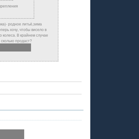
 крепления
нка)- родное литьё,зима
перь хочу, чтобы висело в
о колеса. В крайнем случае
а сколько продаст?