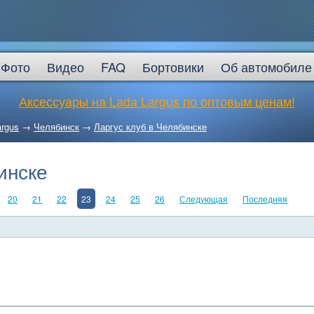
Фото
Видео
FAQ
Бортовики
Об автомобиле
Аксессуары на Lada Largus по оптовым ценам!
argus
→
Челябинск
→
Ларгус клуб в Челябинске
инске
20
21
22
23
24
25
26
Следующая
Последняя