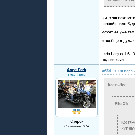
а что запаска мож
спасибо надо буд
может её уже там
и вообще я дуда 
Lada Largus 1.6 1
ледниковый
AngelDark
#554
- 19 января 
Посетитель
Костя-Чел:
Piter31:
Озёрск
Костя-
Сообщений: 974
КУПЛЮ з