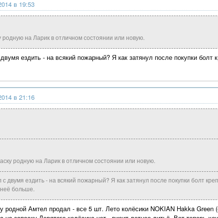
2014 в 19:53
родную на Ларик в отличном состоянии или новую.
двумя ездить - на всякий пожарный? Я как затянул после покупки болт к
2014 в 21:16
ску родную на Ларик в отличном состоянии или новую.
 с двумя ездить - на всякий пожарный? Я как затянул после покупки болт креп
 неё больше.
зу родной Амтел продал - все 5 шт. Лето колёсики NOKIAN Hakka Green
 а на запаску Девятого колёсика нет - висит летнее литьё. Вот теперь хо