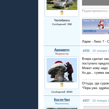
Редактировалось: 
Челябинск
Сообщений: 398
Ларик - Люкс 7 - 
Аркадичч
#556
- 20 января 
Модератор
Вчера сделал зак
поступило предл
Может кому надо "
Ах,да... сумма за
Оттуда, где суров
"Пора уже, едрён
Сообщений: 9560
Костя-Чел
#557
- 20 января 
Посетитель