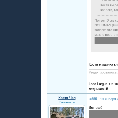
Костя ты р
запаски, та
Привет! Я же с
NORDMAN (Rus)-
запаске что-ни
можно просто п
Костя машинка к
Редактировалось: 
Lada Largus 1.6 1
ледниковый
Костя-Чел
#555
- 19 января 
Посетитель
Вот ещё -