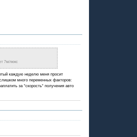
ет 7м/люкс
ертый каждую неделю меня просит
о слишком много переменных факторов:
платить за "скорость" получения авто