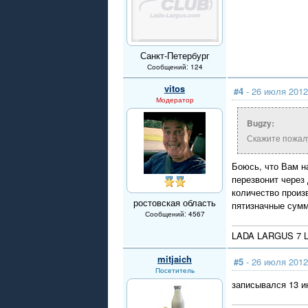
Санкт-Петербург
Сообщений: 124
vitos
#4
- 26 июля 2012
Модератор
Bugzy:
Скажите пожалу
Боюсь, что Вам н
перезвонит через
количество произ
ростовская область
пятизначные сумм
Сообщений: 4567
LADA LARGUS 7 L
mitjaich
#5
- 26 июля 2012
Посетитель
записывался 13 и