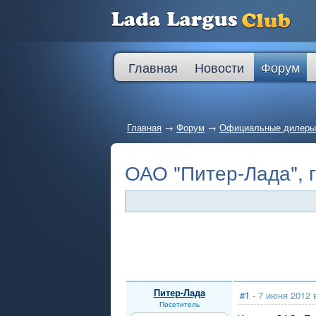
Главная
Новости
Форум
Главная
→
Форум
→
Официальные дилеры
ОАО "Питер-Лада", г
Питер-Лада
#1
- 7 июня 2012 
Посетитель