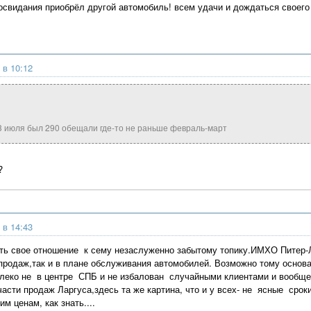
освидания приобрёл другой автомобиль! всем удачи и дождаться своег
 в 10:12
3 июля был 290 обещали где-то не раньше февраль-март
?
 в 14:43
ать свое отношение к сему незаслуженно забытому топику.ИМХО Пите
 продаж,так и в плане обслуживания автомобилей. Возможно тому основ
леко не в центре СПБ и не избалован случайными клиентами и вообще 
части продаж Ларгуса,здесь та же картина, что и у всех- не ясные сро
им ценам, как знать....