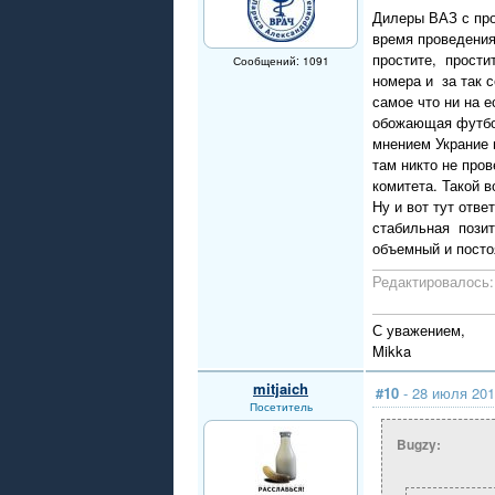
Дилеры ВАЗ с про
время проведения 
простите, прости
Сообщений: 1091
номера и за так 
самое что ни на е
обожающая футбол
мнением Украние 
там никто не про
комитета. Такой в
Ну и вот тут отв
стабильная позит
объемный и посто
Редактировалось: 
С уважением,
Mikka
mitjaich
#10
- 28 июля 201
Посетитель
Bugzy: