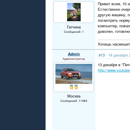
Привет всем, 10 а
Естественно очер
другую машину, по
посмотреть норму
компьютер, пожал
Гатчина
доволен, готовлю
Сообщений: 1
Хочешь насмешить
Admin
#13
- 18 декабря 
Администратор
13 декабря в "Пи
http://www.youtu
Москва
Сообщений: 11584