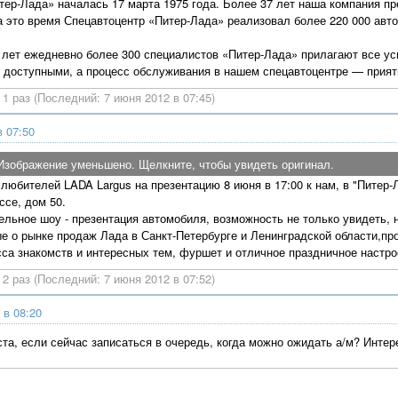
ер-Лада» началась 17 марта 1975 года. Более 37 лет наша компания 
а это время Спецавтоцентр «Питер-Лада» реализовал более 220 000 авт
 лет ежедневно более 300 специалистов «Питер-Лада» прилагают все уси
 доступными, а процесс обслуживания в нашем спецавтоцентре — прия
1 раз (Последний: 7 июня 2012 в 07:45)
в 07:50
Изображение уменьшено. Щелкните, чтобы увидеть оригинал.
любителей LADA Largus на презентацию 8 июня в 17:00 к нам, в "Питер-Л
ссе, дом 50.
ельное шоу - презентация автомобиля, возможность не только увидеть, 
е о рынке продаж Лада в Санкт-Петербурге и Ленинградской области,пр
са знакомств и интересных тем, фуршет и отличное праздничное настро
2 раз (Последний: 7 июня 2012 в 07:52)
 в 08:20
та, если сейчас записаться в очередь, когда можно ожидать а/м? Интер