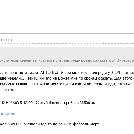
 в 09:07
йста, если сейчас записаться в очередь, когда можно ожидать а/м? Интересу
а это не ответит даже АВТОВАЗ! Я сейчас стою в очереди у 3 ОД, четв
 две недели... НИКТО ничего не может мне по срокам сказать. Для этог
водимых машин, постоянно меняющиеся квоты дилерам, люди, готовые за
ы и т.д.
UXE RS0Y5-42-00L Серый базальт пробег >88500 км
 в 09:48
юля был 290 обещали где-то не раньше февраль-март