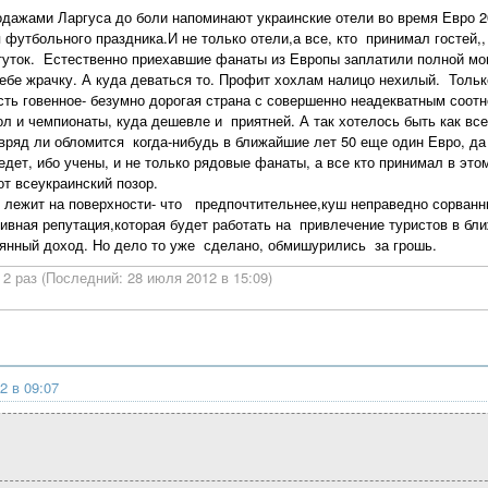
дажами Ларгуса до боли напоминают украинские отели во время Евро 20
футбольного праздника.И не только отели,а все, кто принимал гостей,, 
туток. Естественно приехавшие фанаты из Европы заплатили полной моне
себе жрачку. А куда деваться то. Профит хохлам налицо нехилый. Тольк
сть говенное- безумно дорогая страна с совершенно неадекватным соотно
 и чемпионаты, куда дешевле и приятней. А так хотелось быть как все
вряд ли обломится когда-нибудь в ближайшие лет 50 еще один Евро, да
ведет, ибо учены, и не только рядовые фанаты, а все кто принимал в эт
от всеукраинский позор.
ет лежит на поверхности- что предпочтительнее,куш неправедно сорванн
ивная репутация,которая будет работать на привлечение туристов в бл
янный доход. Но дело то уже сделано, обмишурились за грошь.
2 раз (Последний: 28 июля 2012 в 15:09)
2 в 09:07