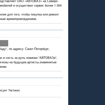
представляет ОАО «АВТОВАЗ» на Северо-
омобилей и осуществил сервис более 1 000
лия для того, чтобы покупка или ремонт
тным времяпровождением.
аду", по адресу: Санкт-Петербург,
но и сесть за руль новинки "АВТОВАЗа",
огнозы на будущее,артисты,знаменитые
ение.
есует 7м/люкс