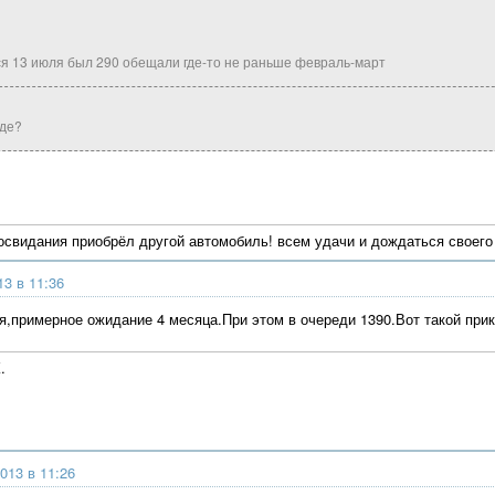
я 13 июля был 290 обещали где-то не раньше февраль-март
аде?
освидания приобрёл другой автомобиль! всем удачи и дождаться своег
13 в 11:36
я,примерное ожидание 4 месяца.При этом в очереди 1390.Вот такой прик
.
013 в 11:26