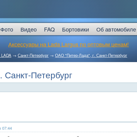
Фото
Видео
FAQ
Бортовики
Об автомобиле
Аксессуары на Lada Largus по оптовым ценам!
 LADA
→
Санкт-Петербург
→
ОАО "Питер-Лада", г. Санкт-Петербург
. Санкт-Петербург
в 07:44