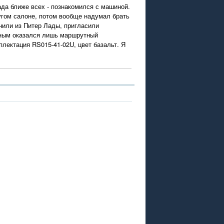
ада ближе всех - познакомился с машиной.
ругом салоне, потом вообще надумал брать
онили из Питер Лады, пригласили
ужным оказался лишь маршрутный
плектация RS015-41-02U, цвет базальт. Я