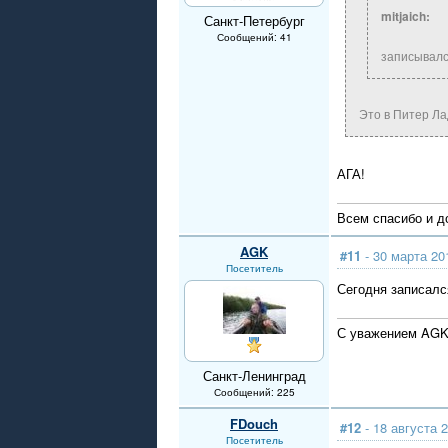
mitjaich:
Санкт-Петербург
Сообщений: 41
записывалс
Это в Питер Л
АГА!
Всем спасибо и д
AGK
#11
- 30 марта 20
Посетитель
Сегодня записалс
С уважением AGK
Санкт-Ленинград
Сообщений: 225
FDouch
#12
- 18 августа 2
Посетитель