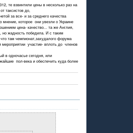
12, те взвинтили цены в несколько раз на
от таксистов до,
той за все- и за среднего качества
о мнение, которое они увезли о Украине
шением цена- качество... та же Англия,
, но жадность победила. И с таким
 что там чемпионат,захудалого форума
ом мероприятии участие- вплоть до членов
ый в одночасье сегодня, или
ижайшие пол-века и обеспечить куда более