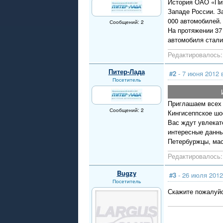
История ОАО «Пит
Западе России. З
000 автомобилей.
Сообщений: 2
На протяжении 37
автомобиля стали
Редактировалось: 
Питер-Лада
#2
- 7 июня 2012 
Посетитель
Приглашаем всех 
Сообщений: 2
Кингисеппское шо
Вас ждут увлекат
интересные данны
Петербуржцы, мас
Редактировалось: 
Bugzy
#3
- 26 июля 2012
Посетитель
Скажите пожалуйс