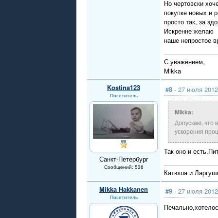
Но чертовски хоч
покупке новых и 
просто так, за зд
Искренне желаю К
наше непростое в
С уважением,
Mikka
Kostina123
#8
- 27 июля 2012
Посетитель
Mikka:
Допускаю, что 
ускорения проце
Так оно и есть.П
Санкт-Петербург
Сообщений: 536
Катюша и Ларгуша
Mikka Hakkanen
#9
- 27 июля 2012
Посетитель
Печально,хотелос