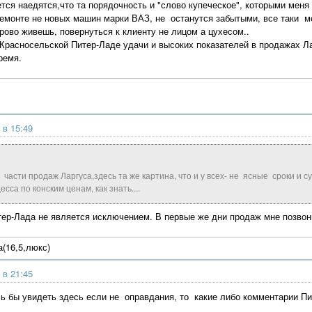
ется наедятся,что та порядочность и "слово купеческое", которыми меня
ремонте не новых машин марки ВАЗ, не останутся забытыми, все таки м
орово живешь, повернуться к клиенту не лицом а цухесом..
расносельской Питер-Ладе удачи и высоких показателей в продажах Ла
ремя.
 в 15:49
в части продаж Ларгуса,здесь та же картина, что и у всех- не ясные сроки и
сса по конским ценам, как знать....
итер-Лада не является исключением. В первые же дни продаж мне позвон
(16,5,люкс)
 в 21:45
ь бы увидеть здесь если не оправдания, то какие либо комментарии П