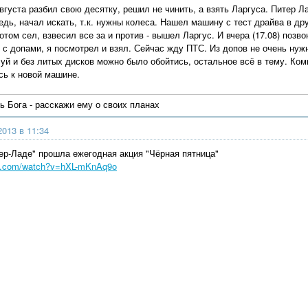
вгуста разбил свою десятку, решил не чинить, а взять Ларгуса. Питер Л
едь, начал искать, т.к. нужны колеса. Нашел машину с тест драйва в д
том сел, взвесил все за и против - вышел Ларгус. И вчера (17.08) позв
 с допами, я посмотрел и взял. Сейчас жду ПТС. Из допов не очень н
уй и без литых дисков можно было обойтись, остальное всё в тему. Ком
сь к новой машине.
 Бога - расскажи ему о своих планах
2013 в 11:34
тер-Ладе" прошла ежегодная акция "Чёрная пятница"
be.com/watch?v=hXL-mKnAq9o