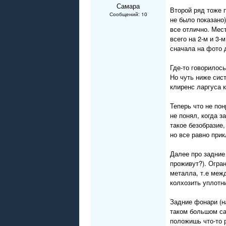
Самара
Второй ряд тоже 
Сообщений: 10
не было показано)
все отлично. Мес
всего на 2-м и 3-
сначала на фото д
Где-то говорилось
Но чуть ниже сис
клиренс ларгуса 
Теперь что не пон
не понял, когда 
такое безобразие
но все равно при
Далее про задние
проживут?). Огра
металла, т.е меж
колхозить уплотн
Задние фонари (н
таком большом са
положишь что-то 