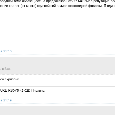
соседней теме образец есть а предзаказов нет??? Как была репутация В
нение коллег (их много) крупнейшей в мире шоколадной фабрики. Я один
 в 21:10
 в Ваз.
 со скрипом!
UXE RS0Y5-42-02D Платина
 в 21:19