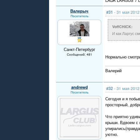
LADA LARGUS 7 L
Валерыч
#31
- 31 мая 2012
Посетитель
VoffCHICK:
И как Ларгус с
Санкт-Петербург
Сообщений: 481
Нормально смотр
Валерий
andrewd
#32
- 31 мая 2012
Посетитель
Сегодня и я побы
просторный, добр
Что приятно удиви
крыши. Вдвоем с 
упирались(правда
уютно.