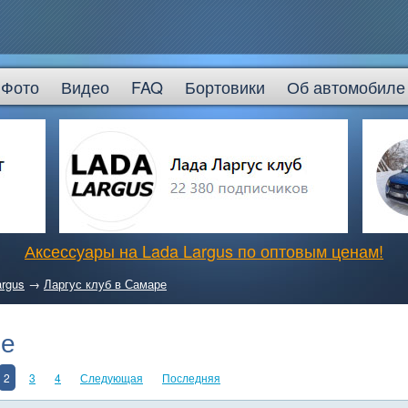
Фото
Видео
FAQ
Бортовики
Об автомобиле
Аксессуары на Lada Largus по оптовым ценам!
argus
→
Ларгус клуб в Самаре
ре
2
3
4
Следующая
Последняя