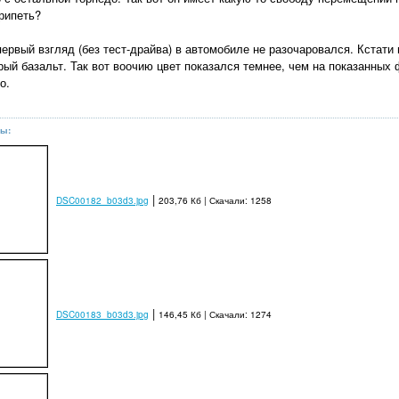
крипеть?
первый взгляд (без тест-драйва) в автомобиле не разочаровался. Кстати 
ый базальт. Так вот воочию цвет показался темнее, чем на показанных ф
о.
ы:
|
DSC00182_b03d3.jpg
203,76 Кб | Скачали: 1258
|
DSC00183_b03d3.jpg
146,45 Кб | Скачали: 1274