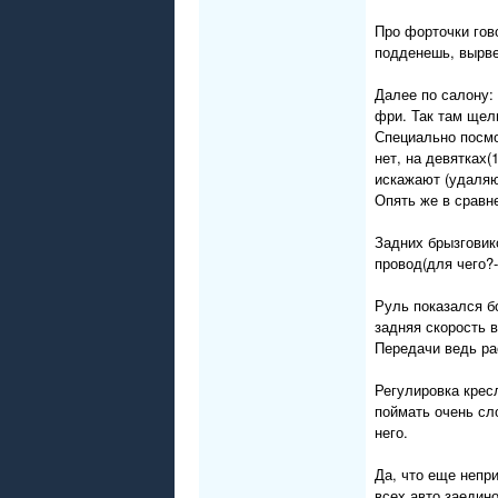
Про форточки гов
подденешь, вырве
Далее по салону:
фри. Так там щел
Специально посмо
нет, на девятках
искажают (удаляю
Опять же в сравне
Задних брызговико
провод(для чего?-
Руль показался б
задняя скорость 
Передачи ведь ра
Регулировка кресл
поймать очень сл
него.
Да, что еще непр
всех авто заедино