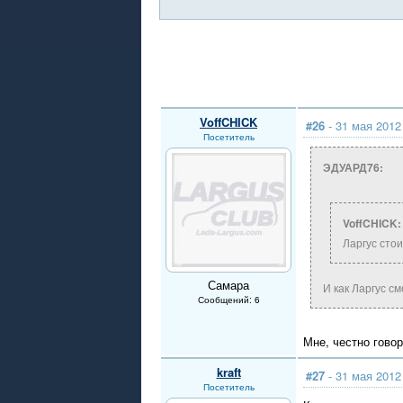
VoffCHICK
#26
- 31 мая 2012
Посетитель
ЭДУАРД76:
VoffCHICK:
Ларгус сто
Самара
И как Ларгус с
Сообщений: 6
Мне, честно гово
kraft
#27
- 31 мая 2012
Посетитель