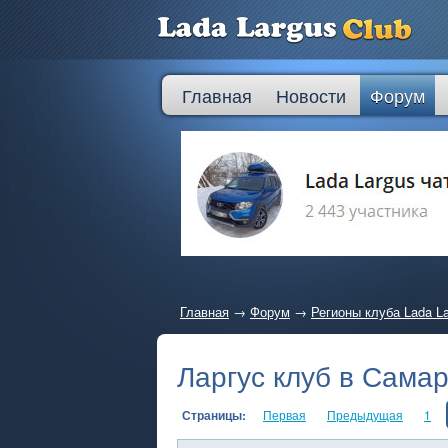
Главная
Новости
Форум
Главная
→
Форум
→
Регионы клуба Lada L
Ларгус клуб в Сама
Страницы:
Первая
Предыдущая
1