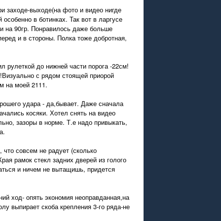
ри заходе-выходе(на фото и видео нигде
й особенно в ботинках. Так вот в ларгусе
ти на 90гр. Понравилось даже больше
перед и в стороны. Полка тоже добротная,
ил рулеткой до нижней части порога -22см!
ет!Визуально с рядом стоящей приорой
м на моей 2111.
орошего удара - да,бывает. Даже сначала
ачались косяки. Хотел снять на видео
ьно, зазоры в норме. Т.е надо привыкать,
а.
 что совсем не радует (сколько
рая рамок стекл задних дверей из голого
ваться и ничем не вытащишь, придется
ний ход- опять экономия неоправданная,на
лу выпирает скоба крепления 3-го ряда-не