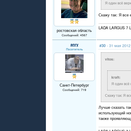
Я один всё верю
Скажу так: Я все 
LADA LARGUS 7 L
ростовская область
Сообщений: 4567
anry
#30
- 31 мая 2012
Посетитель
vitos:
kraft:
Я один всё 
Санкт-Петербург
Сообщений: 719
Скажу так: Я вс
Лучше сказать та
использующий но
также проявляющи