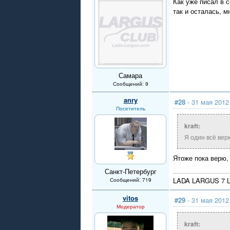
Как уже писал в 
так и осталась, м
Самара
Сообщений: 9
anry
#28
- 31 мая 2012
Посетитель
kraft:
Я один всё верю
Ятоже пока верю,
Санкт-Петербург
LADA LARGUS 7 L
Сообщений: 719
vitos
#29
- 31 мая 2012
Модератор
kraft: