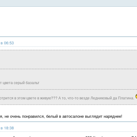
 в 06:53
ит цвета серый базальт
мотрится в этом цвете в живую??? А то, что-то везде Ледниковый да Платина.
ря, не очень понравился, белый в автосалоне выглядит наряднее!
 в 18:38