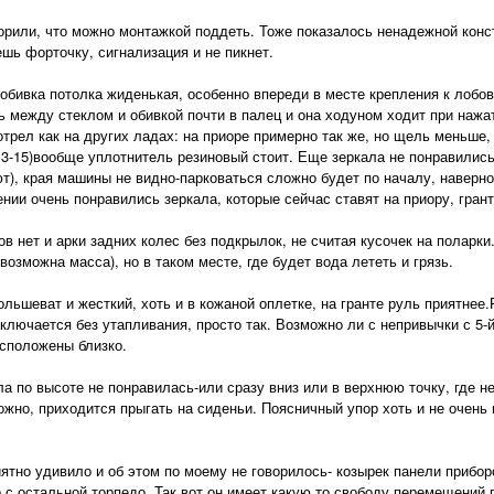
орили, что можно монтажкой поддеть. Тоже показалось ненадежной конс
шь форточку, сигнализация и не пикнет.
 обивка потолка жиденькая, особенно впереди в месте крепления к лобо
ь между стеклом и обивкой почти в палец и она ходуном ходит при нажа
трел как на других ладах: на приоре примерно так же, но щель меньше, 
(13-15)вообще уплотнитель резиновый стоит. Еще зеркала не понравились
т), края машины не видно-парковаться сложно будет по началу, наверно
нии очень понравились зеркала, которые сейчас ставят на приору, грант
в нет и арки задних колес без подкрылок, не считая кусочек на поларки
возможна масса), но в таком месте, где будет вода лететь и грязь.
ольшеват и жесткий, хоть и в кожаной оплетке, на гранте руль приятнее
включается без утапливания, просто так. Возможно ли с непривычки с 5-
сположены близко.
а по высоте не понравилась-или сразу вниз или в верхнюю точку, где не
ожно, приходится прыгать на сиденьи. Поясничный упор хоть и не очень
иятно удивило и об этом по моему не говорилось- козырек панели прибор
 с остальной торпедо. Так вот он имеет какую то свободу перемещений п