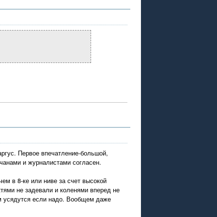
аргус. Первое впечатление-большой,
чанами и журналистами согласен.
ем в 8-ке или ниве за счет высокой
ктями не задевали и коленями вперед не
ем усядутся если надо. Вообщем даже