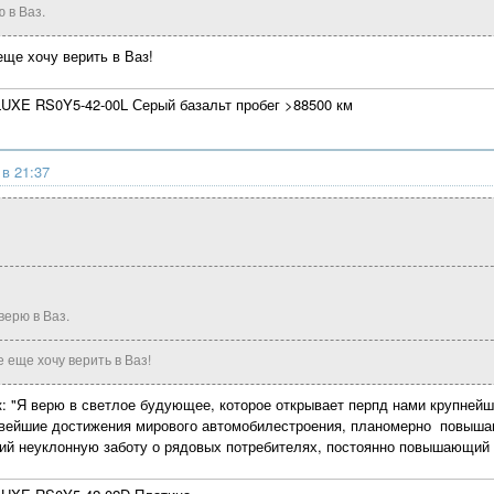
 в Ваз.
еще хочу верить в Ваз!
UXE RS0Y5-42-00L Серый базальт пробег >88500 км
 в 21:37
верю в Ваз.
е еще хочу верить в Ваз!
к: "Я верю в светлое будующее, которое открывает перпд нами крупнейш
вейшие достижения мирового автомобилестроения, планомерно повышаю
й неуклонную заботу о рядовых потребителях, постоянно повышающий 