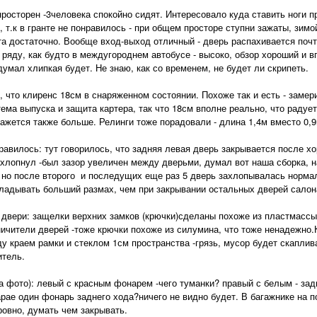
просторен -3человека спокойно сидят. Интересовало куда ставить ноги п
, т.к в гранте не понравилось - при общем просторе ступни зажаты, зимо
та достаточно. Вообще вход-выход отличный - дверь распахивается поч
м ряду, как будто в междугороднем автобусе - высоко, обзор хороший и в
умал хлипкая будет. Не знаю, как со временем, не будет ли скрипеть.
, что клиренс 18см в снаряженном состоянии. Похоже так и есть - замер
тема выпуска и защита картера, так что 18см вполне реально, что раду
кажется также больше. Релинги тоже порадовали - длина 1,4м вместо 0,9
равилось: тут говорилось, что задняя левая дверь закрывается после х
захлопнул -был зазор увеличен между дверьми, думал вот наша сборка, н
, но после второго и последущих еще раз 5 дверь захлопывалась нормал
кладывать больший размах, чем при закрывании остальных дверей салон
 двери: защелки верхних замков (крючки)сделаны похоже из пластмассы,
ничители дверей -тоже крючки похоже из силумина, что тоже ненадежно.К
ду краем рамки и стеклом 1см пространства -грязь, мусор будет скапли
итель.
а фото): левый с красным фонарем -чего туманки? правый с белым - зад
рае один фонарь заднего хода?ничего не видно будет. В багажнике на по
ровно, думать чем закрывать.