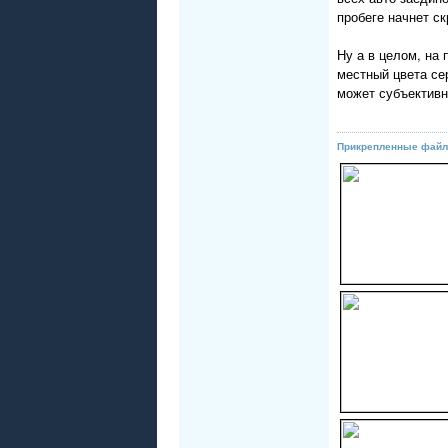
пробеге начнет с
Ну а в целом, на 
местный цвета сер
может субъективн
Прикрепленные файл