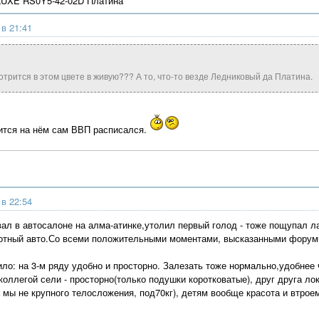
UXE RS0Y5-42-02D Платина
 в 21:41
мотрится в этом цвете в живую??? А то, что-то везде Ледниковый да Платина.
ится на нём сам ВВП расписался.
 в 22:54
вал в автосалоне на алма-атинке,утолил первый голод - тоже пощупал л
отный авто.Со всеми положительными моментами, высказанными форум
ло: на 3-м ряду удобно и просторно. Залезать тоже нормально,удобнее ч
коллегой сели - просторно(только подушки коротковатые), друг друга ло
 мы не крупного телосложения, под70кг), детям вообще красота и втро