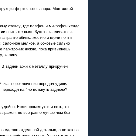
трукция форточного запора. Монтажкой
вому стеклу, где плафон и микрофон хендс
тии-опять же пыль будет скапливаться.
на гранте обивка жестче и щели почти
: салонное мелкое, а боковые сильно
е парктроник нужно, пока привыкнешь.
у, калину.
. В задней арки к металлу прикручен
.Рычаг переключения передач удивил-
й переходя на 4-ю воткнуть заднюю?
 удобно. Если промежуток и есть, то
 выражен, но все равно лучше чем без
ов сделан отдельной деталью, а не как на
ри воздействии на него. А при каком-то