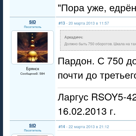
"Пора уже, едрё
SID
#13
- 20 марта 2013 в 11:57
Посетитель
Аркадичч:
Должно быть 750 оборотов. Шкала на тах
Пардон. С 750 до
Брянск
почти до третьего
Сообщений: 584
Ларгус RSOY5-42
16.02.2013 г.
SID
#14
- 22 марта 2013 в 21:12
Посетитель