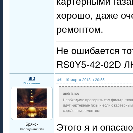
картерными газа
хорошо, даже оч
ремонтом.
Не ошибается тот
RS0Y5-42-02D Л
SID
#6
- 19 марта 2013 в 20:55
Посетитель
andriano:
Необходимо проверить сам фильтр, точн
идут картерные газы и если с картерным
серьёзным ремонтом.
Этого я и опасаю
Брянск
Сообщений: 584