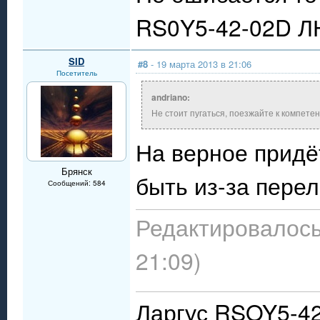
RS0Y5-42-02D Л
SID
#8
- 19 марта 2013 в 21:06
Посетитель
andriano:
Не стоит пугаться, поезжайте к компете
На верное придёт
Брянск
быть из-за перел
Сообщений: 584
Редактировалось:
21:09)
Ларгус RSOY5-42