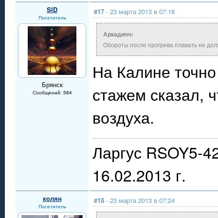
SID
#17
- 23 марта 2013 в 07:18
Посетитель
Аркадичч:
Обороты после прогрева плавать не долж
На Калине точно
Брянск
стажем сказал, ч
Сообщений: 584
воздуха.
Ларгус RSOY5-42
16.02.2013 г.
колян
#18
- 23 марта 2013 в 07:24
Посетитель