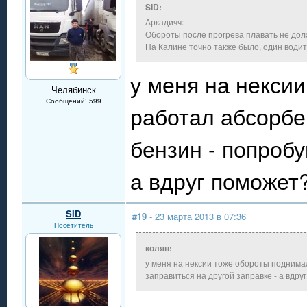
SID:
Аркадичч:
Обороты после прогрева плавать не долж
На Калине точно также было, один водит
у меня на некси
Челябинск
Сообщений: 599
работал абсорбер
бензин - попробу
а вдруг поможет
SID
#19
- 23 марта 2013 в 07:36
Посетитель
колян:
у меня на нексии тоже обороты поднимал
заправиться на другой заправке - а вдр