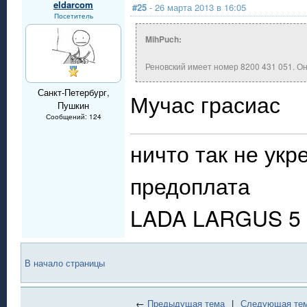
eldarcom
#25
- 26 марта 2013 в 16:05
Посетитель
MihPuch:
Реновский имеет номер 8200 431 051. Он
Санкт-Петербург,
Мучас грасиас
Пушкин
Сообщений: 124
ничто так не укр
предоплата
LADA LARGUS 5 
В начало страницы
←
Предыдущая тема
|
Следующая те