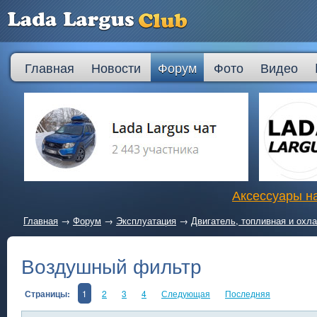
Главная
Новости
Форум
Фото
Видео
Аксессуары на
Главная
→
Форум
→
Эксплуатация
→
Двигатель, топливная и ох
Воздушный фильтр
Страницы:
1
2
3
4
Следующая
Последняя