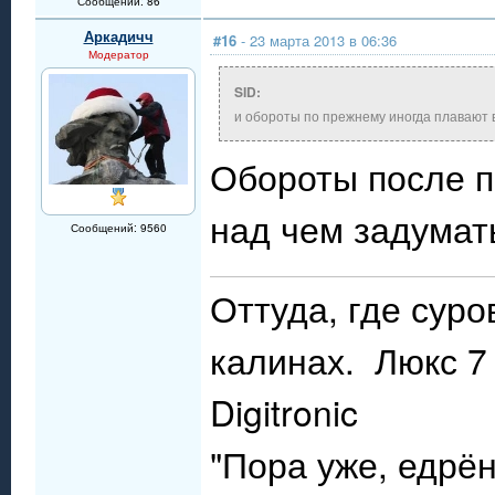
Сообщений: 86
Аркадичч
#16
- 23 марта 2013 в 06:36
Модератор
SID:
и обороты по прежнему иногда плавают 
Обороты после п
над чем задумать
Сообщений: 9560
Оттуда, где сур
калинах. Люкс 7 
Digitronic
"Пора уже, едрё