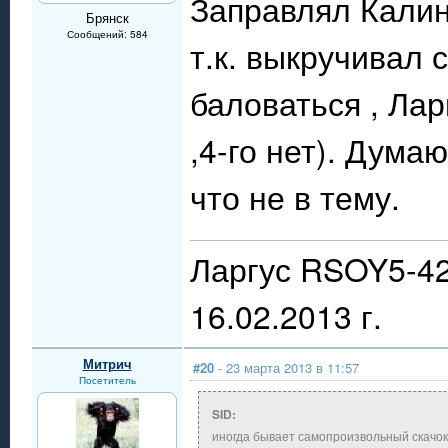
Заправлял Калин
Брянск
Сообщений: 584
т.к. выкручивал 
баловаться , Лар
,4-го нет). Думаю
что не в тему.
Ларгус RSOY5-42
16.02.2013 г.
Митрич
#20
- 23 марта 2013 в 11:57
Посетитель
SID:
иногда бывает самопроизвольный скачок 