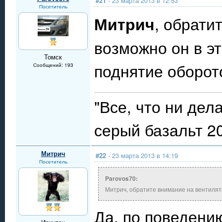
#21
- 23 марта 2013 в 12:53
Посетитель
Митрич
, обрати
возможно он в эт
Томск
поднятие оборот
Сообщений: 193
"Все, что ни дел
серый базальт 20
Митрич
#22
- 23 марта 2013 в 14:19
Посетитель
Parovos70:
Митрич, обратите внимание на вентиля
Да, по поведению