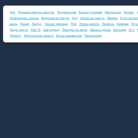
Дхо
Путешествия на ларгусе
Подлокотник
Расход топлива
Магнитола
Пробег
Освещение салона
Видеорегистратор
Дтп
Чехлы на ларгус
Ижевск
Стоп сигна
шины
Рация
Ларгус
Тюнинг фонари
Птф
Упоры капота
Тормоза
Коврики
Уста
Лада ларгус
Рки-19
Светодиод
Поездка на море
Шины и диски
Автозвук
То-1
Ремонт
Уплотнитель капота
Бачок омывателя
Парктроник