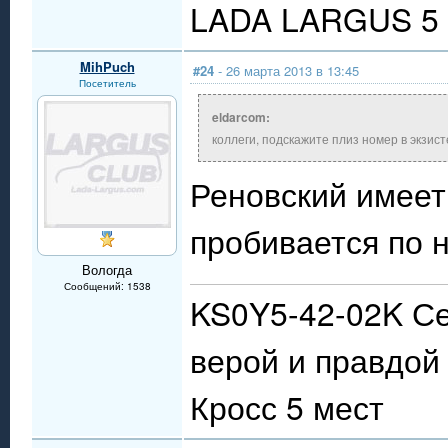
LADA LARGUS 5 
MihPuch
#24
- 26 марта 2013 в 13:45
Посетитель
eldarcom:
коллеги, подскажите плиз номер в экзис
Реновский имеет
пробивается по 
Вологда
Сообщений: 1538
KS0Y5-42-02K Се
верой и правдой 
Кросс 5 мест