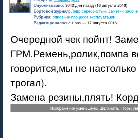
Опубликовано:
3642 дня назад (16 августа 2016)
Бортовой журнал:
Лавр серебристый. Заметки рабоче
Рубрика:
описание процесса эксплуатации.
Редактировалось:
1 раз — 17 августа 2016
Очередной чек пойнт! Зам
ГРМ.Ремень,ролик,помпа вс
говорится,мы не настолько
трогал).
Замена резины,плять! Кор
Изображение уменьшено. Щелкните, чтобы уви