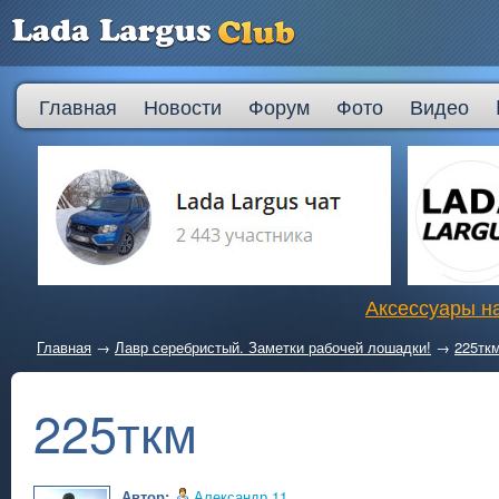
Главная
Новости
Форум
Фото
Видео
Аксессуары на
Главная
→
Лавр серебристый. Заметки рабочей лошадки!
→
225тк
225ткм
Автор:
Александр.11