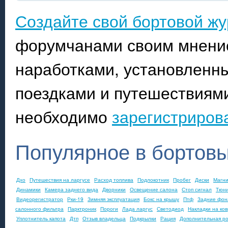
Создайте свой бортовой ж
форумчанами своим мнение
наработками, установленны
поездками и путешествиями
необходимо
зарегистриров
Популярное в бортов
Дхо
Путешествия на ларгусе
Расход топлива
Подлокотник
Пробег
Диски
Магн
Динамики
Камера заднего вида
Дворники
Освещение салона
Стоп сигнал
Тюни
Видеорегистратор
Рки-19
Зимняя эксплуатация
Бокс на крышу
Птф
Задние фон
салонного фильтра
Парктроник
Пороги
Лада ларгус
Светодиод
Накладки на ко
Уплотнитель капота
Дтп
Отзыв владельца
Подкрылки
Рация
Дополнительная ро