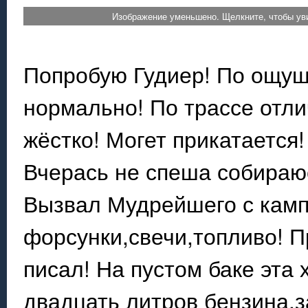
Изображение уменьшено. Щелкните, чтобы уви
Попробую Гудиер! По ощущ
нормально! По трассе отли
жёстко! Могет прикатается!
Вчерась не спеша собираюс
Вызвал Мудрейшего с камп
форсунки,свечи,топливо! П
писал! На пустом баке эта 
двадцать литров бензина,з