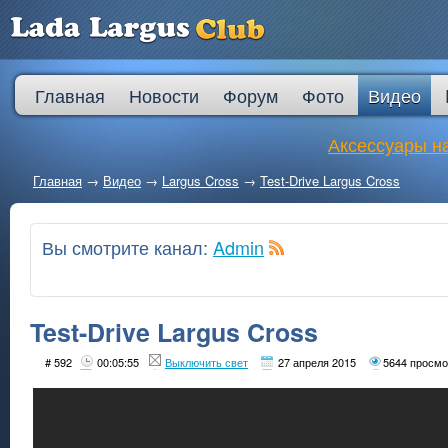
Главная
Новости
Форум
Фото
Видео
Аксессуары на
Главная
→
Видео
→
Largus Cross
→
Test-Drive Largus Cross
Вы смотрите канал:
Admin
Test-Drive Largus Cross
# 592
00:05:55
Выключить свет
27 апреля 2015
5644 просмо