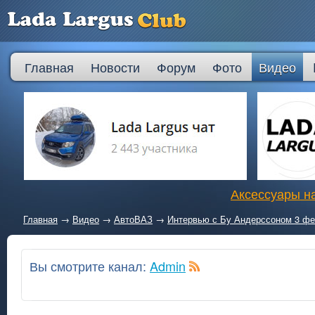
Главная
Новости
Форум
Фото
Видео
Аксессуары на
Главная
→
Видео
→
АвтоВАЗ
→
Интервью с Бу Андерссоном 3 фе
Вы смотрите канал:
Admin