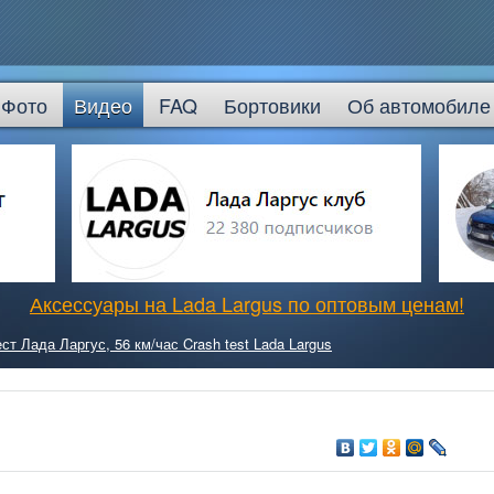
Фото
Видео
FAQ
Бортовики
Об автомобиле
Аксессуары на Lada Largus по оптовым ценам!
ст Лада Ларгус, 56 км/час Crash test Lada Largus