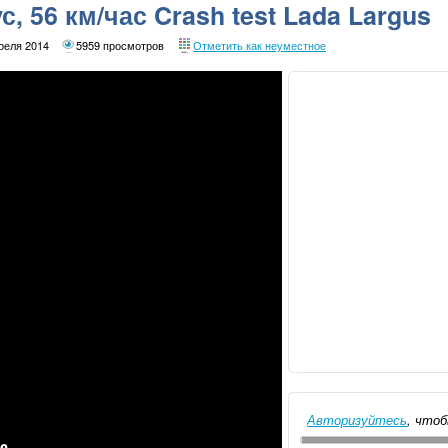
, 56 км/час Crash test Lada Largus
реля 2014
5959 просмотров
Отметить как неуместное
Авторизуйтесь
, чтоб