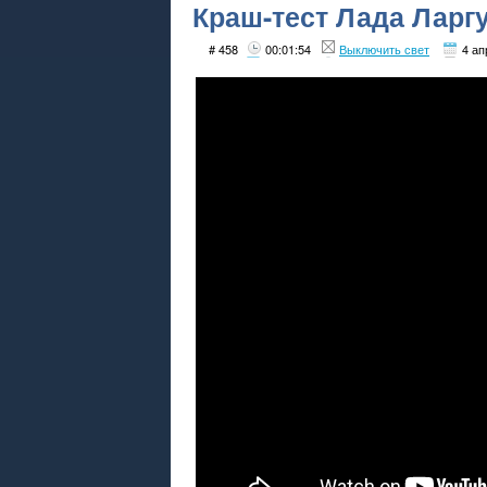
Краш-тест Лада Ларгус
# 458
00:01:54
Выключить свет
4 ап