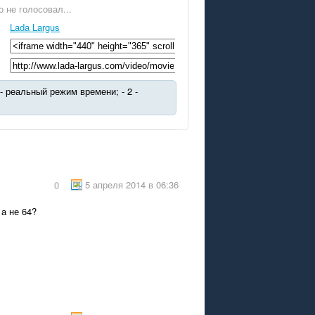
о не голосовал...
Lada Largus
 - реальный режим времени; - 2 -
5 апреля 2014 в 06:36
0
а не 64?