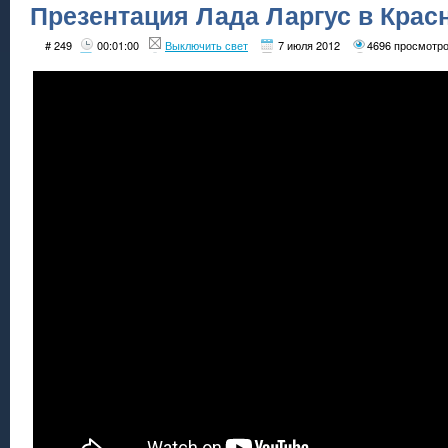
Презентация Лада Ларгус в Крас
# 249
00:01:00
Выключить свет
7 июля 2012
4696 просмотр