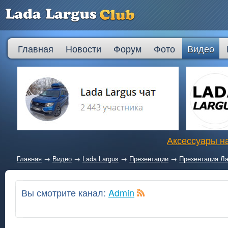
Главная
Новости
Форум
Фото
Видео
Аксессуары на
Главная
→
Видео
→
Lada Largus
→
Презентации
→
Презентация Ла
Вы смотрите канал:
Admin