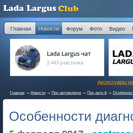
Главная
Новости
Форум
Фото
Видео
Аксессуары на
Главная
→
Новости
→
Про автомобили
→
Про авто 8
→
Особеннос
Особенности диагн