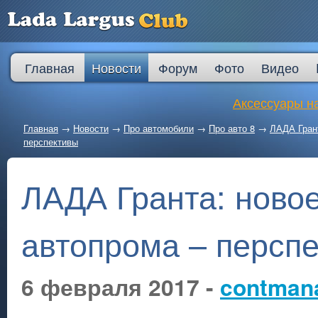
Главная
Новости
Форум
Фото
Видео
Аксессуары на
Главная
→
Новости
→
Про автомобили
→
Про авто 8
→
ЛАДА Грант
перспективы
ЛАДА Гранта: ново
автопрома – персп
6 февраля 2017 -
contman