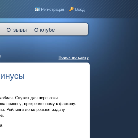
Регистрация
Вход
Отзывы
О клубе
ы
Поиск по сайту
минусы
омобиля. Служит для перевозки
ива прицепу, прикрепленному к фаркопу.
ны. Рейлинги легко решают задачу
в.
ва