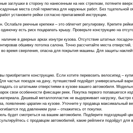
ые заглушки в сторону по нанесенным на них стрелкам, потяните вверх.
посадочные места слой герметика для наружных работ. Без тщательной о
работ установите рейки согласно прилагаемой инструкции.
н. Ослабьте реечные крепежи – это облегчит регулировку. Крепите рейк
 одиночку есть риск поцарапать крышу. Проверьте конструкцию на отсут
х наличие в дверных арках изнутри кузова. Отсутствие штатных посадоч
нтировав обшивку потолка салона. Точно рассчитайте места отверстий,
 во время сверления, опасна для покрытия машины. Для защиты наклейт
 вы приобретаете конструкцию. Если хотите перевозить велосипед – ку
Для частых поездок на дачу, путешествий подойдет универсальный вари
падать со штатными отверстиями в кузове вашего автомобиля. Модельн
арок свои особенности фиксации реек. Покупка первого попавшегося изд
материала. Дешевый металлопластик не выдерживает нагрузку, быстро в
а, появлению царапин на кузове. Уточните у продавца максимальный в
рогибается под давлением руки – откажитесь от покупки.
дель будет смотреться на вашем автомобиле. Подберите подходящий цве
сультируйтесь с продавцом автомобилей, какие рейлинги подойдут для 