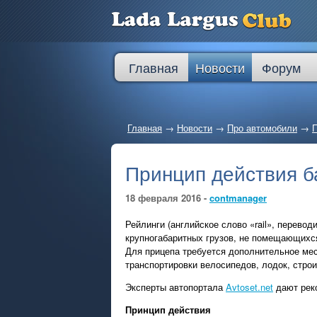
Главная
Новости
Форум
Главная
→
Новости
→
Про автомобили
→
П
Принцип действия б
18 февраля 2016 -
contmanager
Рейлинги (английское слово «rail», перево
крупногабаритных грузов, не помещающихся
Для прицепа требуется дополнительное мес
транспортировки велосипедов, лодок, строи
Эксперты автопортала
Avtoset.net
дают реко
Принцип действия