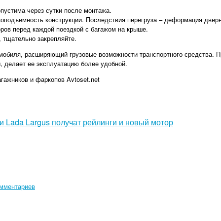
опустима через сутки после монтажа.
оподъемность конструкции. Последствия перегруза – деформация дверн
ров перед каждой поездкой с багажом на крыше.
, тщательно закрепляйте.
омобиля, расширяющий грузовые возможности транспортного средства. П
, делает ее эксплуатацию более удобной.
гажников и фаркопов Avtoset.net
и Lada Largus получат рейлинги и новый мотор
омментариев