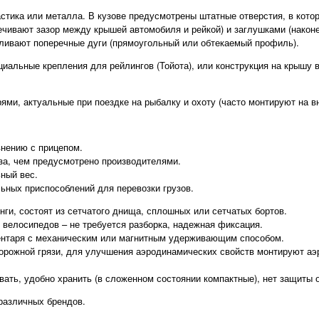
стика или металла. В кузове предусмотрены штатные отверстия, в кот
чивают зазор между крышей автомобиля и рейкой) и заглушками (наконеч
ливают поперечные дуги (прямоугольный или обтекаемый профиль).
циальные крепления для рейлингов (Тойота), или конструкция на крышу 
ми, актуальные при поездке на рыбалку и охоту (часто монтируют на в
внению с прицепом.
за, чем предусмотрено производителями.
ный вес.
ьных приспособлений для перевозки грузов.
нги, состоят из сетчатого днища, сплошных или сетчатых бортов.
 велосипедов – не требуется разборка, надежная фиксация.
ентаря с механическим или магнитным удерживающим способом.
орожной грязи, для улучшения аэродинамических свойств монтируют аэ
вать, удобно хранить (в сложенном состоянии компактные), нет защиты 
различных брендов.