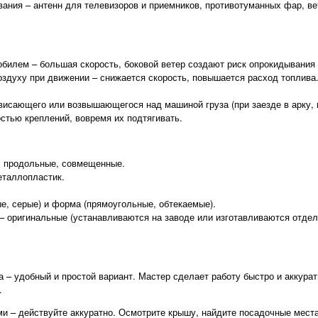
ания – антенн для телевизоров и приемников, противотуманных фар, ве
билем – большая скорость, боковой ветер создают риск опрокидывания
оздуху при движении – снижается скорость, повышается расход топлива
висающего или возвышающегося над машиной груза (при заезде в арку, н
стью креплений, вовремя их подтягивать.
, продольные, совмещенные.
еталлопластик.
е, серые) и форма (прямоугольные, обтекаемые).
– оригинальные (устанавливаются на заводе или изготавливаются отдел
 – удобный и простой вариант. Мастер сделает работу быстро и аккурат
.
ми – действуйте аккуратно. Осмотрите крышу, найдите посадочные мест