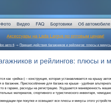
Фото
Видео
FAQ
Бортовики
Об автомобиле
Аксессуары на Lada Largus по оптовым ценам!
ро авто 6
→
Принцип действия багажников и рейлингов: плюсы и минус
агажников и рейлингов: плюсы и 
дится как «рейка») – конструкция, которая устанавливается на крышу авт
 в багажник. Приспособление для багажа на крыше - удобная альтернат
то в гараже, расходы на регистрацию. Ухудшается маневренность маши
тельных материалов, спортивного и туристического инвентаря, чемодано
мендации при покупке и освещают все плюсы и минусы этого устройст