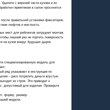
 Удалите с верхней части кузова и из
бработки герметиком в салон просочится
и после правильной установки фиксаторов.
ствие люфтов и жесткость.
ных мест для рейлингов затруднит монтаж.
 чтобы лишний раз не портить поверхность
е на кузов вокруг будущих дырок
пите специализированную модель для
ант.
ый ряд указывают в инструкции по
елия – риск потратить деньги впустую.
ыходит из строя. Это приводит к
ес, допустимый для изделия. Проверьте
т, форму, размер.
вашей модели.