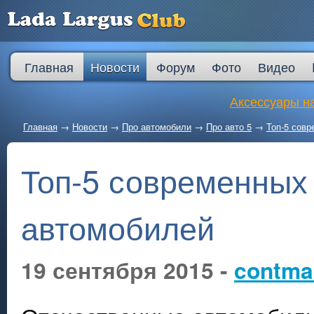
Главная
Новости
Форум
Фото
Видео
Аксессуары на
Главная
→
Новости
→
Про автомобили
→
Про авто 5
→
Топ-5 сов
Топ-5 современных
автомобилей
19 сентября 2015 -
contma