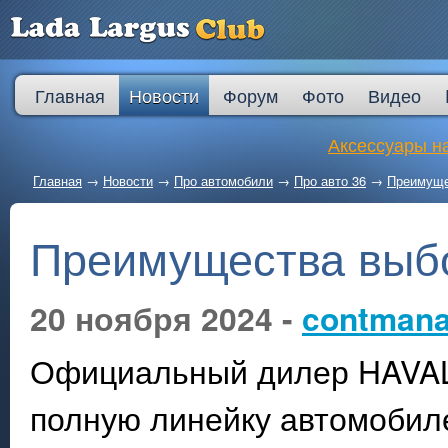
Главная
Новости
Форум
Фото
Видео
Аксессуары на
Главная
→
Новости
→
Про автомобили
→
Про авто 36
→
Преимуще
Преимущества выб
20 ноября 2024 -
contmana
Официальный дилер HAVAL 
полную линейку автомобиле