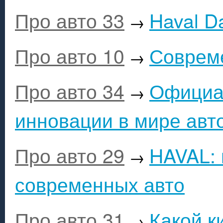
Про авто 33
Haval D
→
Про авто 10
Соврем
→
Про авто 34
Официа
→
инновации в мире ав
Про авто 29
HAVAL:
→
современных авто
Про авто 31
Какой к
→